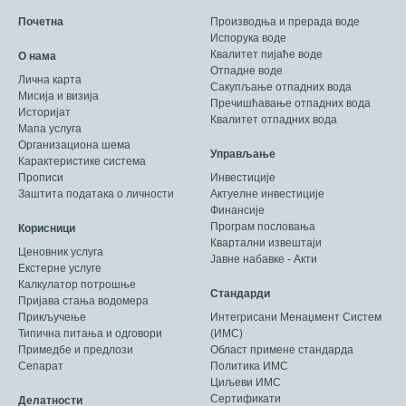
Почетна
Производња и прерада воде
Испорука воде
Квалитет пијаће воде
О нама
Отпадне воде
Лична карта
Сакупљање отпадних вода
Мисија и визија
Пречишћавање отпадних вода
Историјат
Квалитет отпадних вода
Мапа услуга
Организациона шема
Управљање
Карактеристике система
Прописи
Инвестиције
Заштита података о личности
Актуелне инвестиције
Финансије
Програм пословања
Корисници
Квартални извештаји
Ценовник услуга
Јавне набавке - Акти
Екстерне услуге
Калкулатор потрошње
Стандарди
Пријава стања водомера
Прикључење
Интегрисани Менаџмент Систем
Типична питања и одговори
(ИМС)
Примедбе и предлози
Област примене стандарда
Сепарат
Политика ИМС
Циљеви ИМС
Сертификати
Делатности