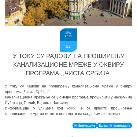
МАЈ
2025
27
У ТОКУ СУ РАДОВИ НА ПРОШИРЕЊУ
КАНАЛИЗАЦИОНЕ МРЕЖЕ У ОКВИРУ
ПРОГРАМА ,,ЧИСТА СРБИЈА"
У току су радови на проширењу канализационе мреже у оквиру
програма ,,Чиста Србија".
Канализациона мрежа ће се у оквиру програма проширити у насељима
Суботица, Палић, Бајмок и Чантавир.
Информације о улицама код којих ће се вршити проширење
канализационе мреже можете погледати на следећим линковима:
Информације
Важне Информације