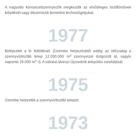
A nagyobb környezetszennyezők megkezdik az elsődleges tisztítóművek
kiépítését vagy átszervezik termelési technológiájukat.
1977
Befejezték a tó feltöltését. (Üzembe helyezésétől eddig az időszakig a
3
szennyvíztisztító telep 12.000.000 m
szennyvizet dolgozott át, vagyis
3
naponta 28.000 m
-t). A vállalat átveszi Újzsednik település vízellátását.
1975
Üzembe helyezték a szennyvíztisztító telepet.
1973