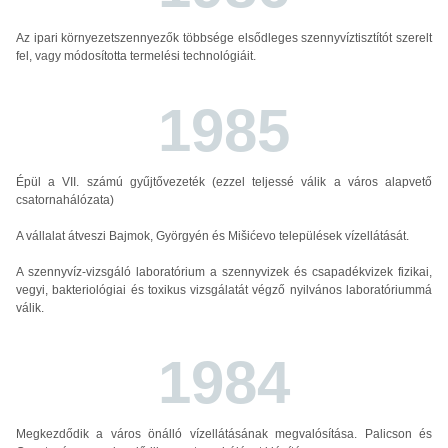
Az ipari környezetszennyezők többsége elsődleges szennyvíztisztítót szerelt
fel, vagy módosította termelési technológiáit.
1985
Épül a VII. számú gyűjtővezeték (ezzel teljessé válik a város alapvető
csatornahálózata)
A vállalat átveszi Bajmok, Györgyén és Mišićevo települések vízellátását.
A szennyvíz-vizsgáló laboratórium a szennyvizek és csapadékvizek fizikai,
vegyi, bakteriológiai és toxikus vizsgálatát végző nyilvános laboratóriummá
válik.
1984
Megkezdődik a város önálló vízellátásának megvalósítása. Palicson és