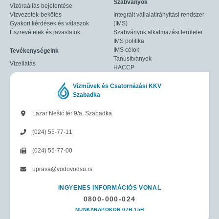
Szabványok
Vízóraállás bejelentése
Vízvezeték-bekötés
Integrált vállalatirányítási rendszer
Gyakori kérdések és válaszok
(IMS)
Észrevételek és javaslatok
Szabványok alkalmazási területei
IMS politika
IMS célok
Tevékenységeink
Tanúsítványok
Vízellátás
HACCP
Vízművek és Csatornázási KKV
Szabadka
Lazar Nešić tér 9/a, Szabadka
(024) 55-77-11
(024) 55-77-00
uprava@vodovodsu.rs
INGYENES INFORMÁCIÓS VONAL
0800-000-024
MUNKANAPOKON 07H-15H