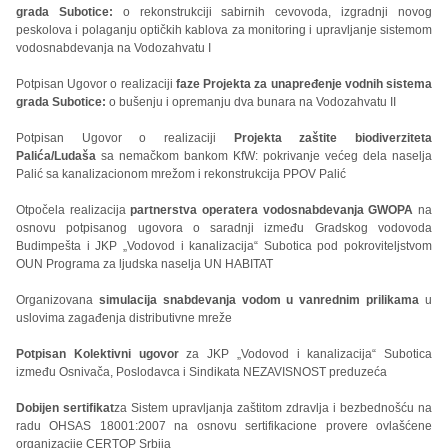
grada Subotice:
o rekonstrukciji sabirnih cevovoda, izgradnji novog
peskolova i polaganju optičkih kablova za monitoring i upravljanje sistemom
vodosnabdevanja na Vodozahvatu I
Potpisan Ugovor o realizaciji
faze
Projekta za unapređenje vodnih sistema
grada Subotice:
o bušenju i opremanju dva bunara na Vodozahvatu II
Potpisan Ugovor o realizaciji
Projekta zaštite biodiverziteta
Palića/Ludaša
sa nemačkom bankom KfW: pokrivanje većeg dela naselja
Palić sa kanalizacionom mrežom i rekonstrukcija PPOV Palić
Otpočela realizacija
partnerstva operatera vodosnabdevanja GWOPA
na
osnovu potpisanog ugovora o saradnji između Gradskog vodovoda
Budimpešta i JKP „Vodovod i kanalizacija“ Subotica pod pokroviteljstvom
OUN Programa za ljudska naselja UN HABITAT
Organizovana
simulacija snabdevanja vodom u vanrednim prilikama
u
uslovima zagađenja distributivne mreže
Potpisan Kolektivni ugovor
za JKP „Vodovod i kanalizacija“ Subotica
između Osnivača, Poslodavca i Sindikata NEZAVISNOST preduzeća
Dobijen sertifikat
za Sistem upravljanja zaštitom zdravlja i bezbednošću na
radu OHSAS 18001:2007 na osnovu sertifikacione provere ovlašćene
organizacije CERTOP Srbija