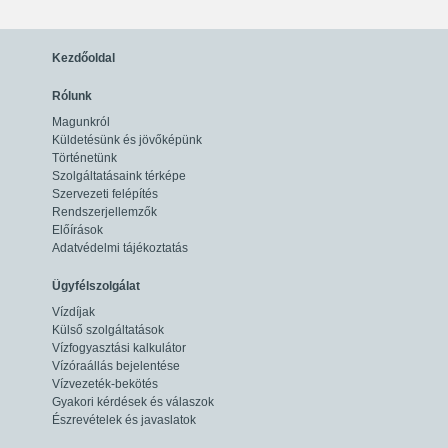
Kezdőoldal
Rólunk
Magunkról
Küldetésünk és jövőképünk
Történetünk
Szolgáltatásaink térképe
Szervezeti felépítés
Rendszerjellemzők
Előírások
Adatvédelmi tájékoztatás
Ügyfélszolgálat
Vízdíjak
Külső szolgáltatások
Vízfogyasztási kalkulátor
Vízóraállás bejelentése
Vízvezeték-bekötés
Gyakori kérdések és válaszok
Észrevételek és javaslatok