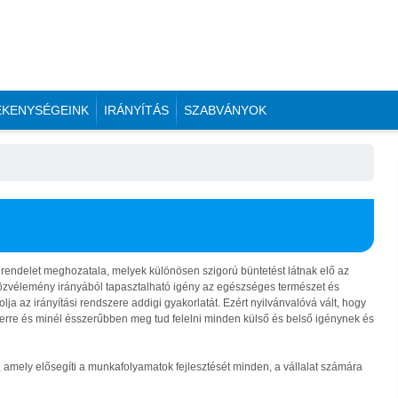
ÉKENYSÉGEINK
IRÁNYÍTÁS
SZABVÁNYOK
rendelet meghozatala, melyek különösen szigorú büntetést látnak elő az
közvélemény irányából tapasztalható igény az egészséges természet és
lja az irányítási rendszere addigi gyakorlatát. Ezért nyilvánvalóvá vált, hogy
szerre és minél ésszerűbben meg tud felelni minden külső és belső igénynek és
k, amely elősegíti a munkafolyamatok fejlesztését minden, a vállalat számára