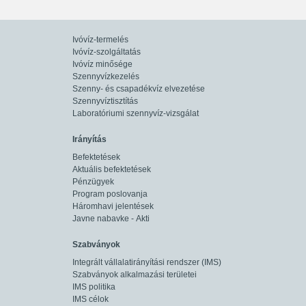
Ivóvíz-termelés
Ivóvíz-szolgáltatás
Ivóvíz minősége
Szennyvízkezelés
Szenny- és csapadékvíz elvezetése
Szennyvíztisztítás
Laboratóriumi szennyvíz-vizsgálat
Irányítás
Befektetések
Aktuális befektetések
Pénzügyek
Program poslovanja
Háromhavi jelentések
Javne nabavke - Akti
Szabványok
Integrált vállalatirányítási rendszer (IMS)
Szabványok alkalmazási területei
IMS politika
IMS célok