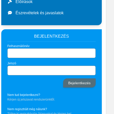
Előírások
Észrevételek és javaslatok
BEJELENTKEZÉS
Felhasználónév
Jelszó
Nem tud bejelentkezni?
Kérjen új jelszavat rendszerünktől.
Nem regisztrált még nálunk?
Töltse ki regisztrációs űrlapunkat és lépjen be!