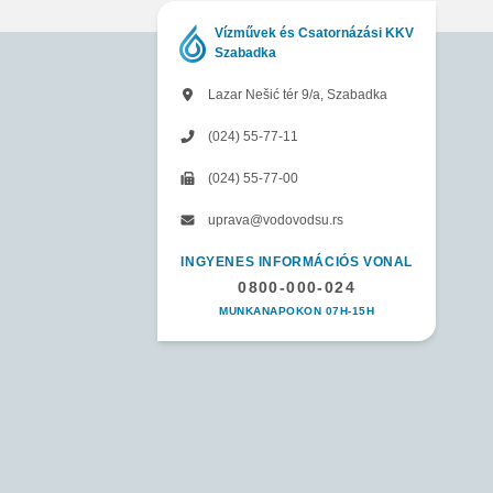
Vízművek és Csatornázási KKV
Szabadka
Lazar Nešić tér 9/a, Szabadka
(024) 55-77-11
(024) 55-77-00
uprava@vodovodsu.rs
INGYENES INFORMÁCIÓS VONAL
0800-000-024
MUNKANAPOKON 07H-15H