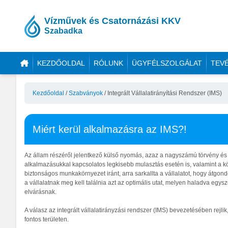
Vízművek és Csatornázási KKV
Szabadka
KEZDŐOLDAL
RÓLUNK
ÜGYFÉLSZOLGÁLAT
TEV
Kezdőoldal
/
Szabványok
/
Integrált Vállalatirányítási Rendszer (IMS)
Miért kerül alkalmazásra az IMS?!
Az állam részéről jelentkező külső nyomás, azaz a nagyszámú törvény és 
alkalmazásukkal kapcsolatos legkisebb mulasztás esetén is, valamint a 
biztonságos munkakörnyezet iránt, arra sarkallta a vállalatot, hogy átgondo
a vállalatnak meg kell találnia azt az optimális utat, melyen haladva egy
elvárásnak.
A válasz az integrált vállalatirányzási rendszer (IMS) bevezetésében rejli
fontos területen.