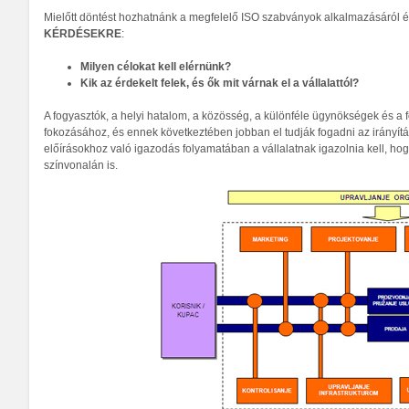
Mielőtt döntést hozhatnánk a megfelelő ISO szabványok alkalmazásáról 
KÉRDÉSEKRE
:
Milyen célokat kell elérnünk?
Kik az érdekelt felek, és ők mit várnak el a vállalattól?
A fogyasztók, a helyi hatalom, a közösség, a különféle ügynökségek és a f
fokozásához, és ennek következtében jobban el tudják fogadni az irányítás
előírásokhoz való igazodás folyamatában a vállalatnak igazolnia kell, 
színvonalán is.