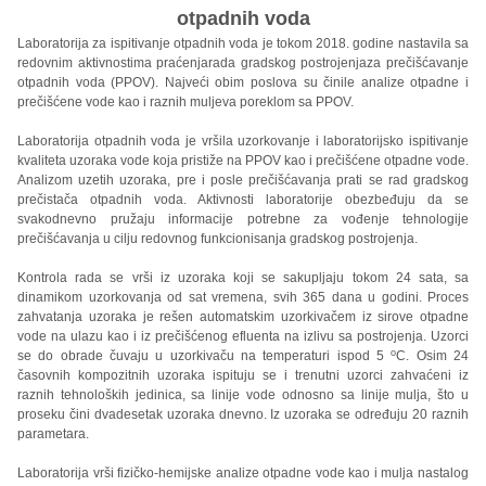
otpadnih voda
Laboratorija za ispitivanje otpadnih voda je tokom 2018. godine nastavila sa
redovnim aktivnostima praćenjarada gradskog postrojenjaza prečišćavanje
otpadnih voda (PPOV). Najveći obim poslova su činile analize otpadne i
prečišćene vode kao i raznih muljeva poreklom sa PPOV.
Laboratorija otpadnih voda je vršila uzorkovanje i laboratorijsko ispitivanje
kvaliteta uzoraka vode koja pristiže na PPOV kao i prečišćene otpadne vode.
Analizom uzetih uzoraka, pre i posle prečišćavanja prati se rad gradskog
prečistača otpadnih voda. Aktivnosti laboratorije obezbeđuju da se
svakodnevno pružaju informacije potrebne za vođenje tehnologije
prečišćavanja u cilju redovnog funkcionisanja gradskog postrojenja.
Kontrola rada se vrši iz uzoraka koji se sakupljaju tokom 24 sata, sa
dinamikom uzorkovanja od sat vremena, svih 365 dana u godini. Proces
zahvatanja uzoraka je rešen automatskim uzorkivačem iz sirove otpadne
vode na ulazu kao i iz prečišćenog efluenta na izlivu sa postrojenja. Uzorci
o
se do obrade čuvaju u uzorkivaču na temperaturi ispod 5
C. Osim 24
časovnih kompozitnih uzoraka ispituju se i trenutni uzorci zahvaćeni iz
raznih tehnoloških jedinica, sa linije vode odnosno sa linije mulja, što u
proseku čini dvadesetak uzoraka dnevno. Iz uzoraka se određuju 20 raznih
parametara.
Laboratorija vrši fizičko-hemijske analize otpadne vode kao i mulja nastalog