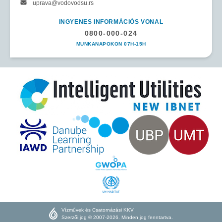
uprava@vodovodsu.rs
INGYENES INFORMÁCIÓS VONAL
0800-000-024
MUNKANAPOKON 07H-15H
Vízművek és Csatornázási KKV
Szerzői jog © 2007-2026. Minden jog fenntartva.