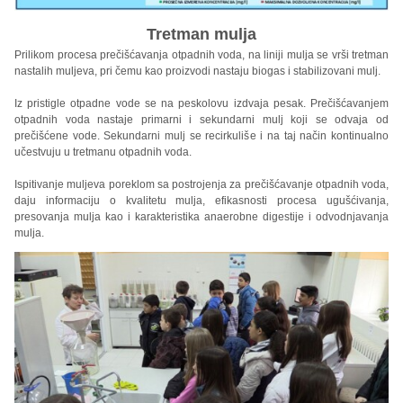
Tretman mulja
Prilikom procesa prečišćavanja otpadnih voda, na liniji mulja se vrši tretman
nastalih muljeva, pri čemu kao proizvodi nastaju biogas i stabilizovani mulj.
Iz pristigle otpadne vode se na peskolovu izdvaja pesak. Prečišćavanjem
otpadnih voda nastaje primarni i sekundarni mulj koji se odvaja od
prečišćene vode. Sekundarni mulj se recirkuliše i na taj način kontinualno
učestvuju u tretmanu otpadnih voda.
Ispitivanje muljeva poreklom sa postrojenja za prečišćavanje otpadnih voda,
daju informaciju o kvalitetu mulja, efikasnosti procesa ugušćivanja,
presovanja mulja kao i karakteristika anaerobne digestije i odvodnjavanja
mulja.