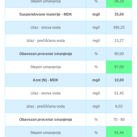
Stepen umanjenja
%
98,28
Suspendovane materije - MDK
mg/l
35,00
Ulaz - sirova voda
mg/l
395,25
Izlaz - prečišćena voda
mg/l
13,27
Obavezan procenat smanjenja
%
90,00
Stepen umanjenja
%
97,00
Azot (N) - MDK
mg/l
10,00
Ulaz - sirova voda
mg/l
51,45
Izlaz - prečišćena voda
mg/l
6,02
Obavezan procenat smanjenja
%
70 - 80
Stepen umanjenja
%
91,44