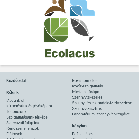
Kezdőoldal
Ivóvíz-termelés
Ivóvíz-szolgáltatás
Ivóvíz minősége
Rólunk
Szennyvízkezelés
Magunkról
Szenny- és csapadékvíz elvezetése
Küldetésünk és jövőképünk
Szennyvíztisztítás
Történetünk
Laboratóriumi szennyvíz-vizsgálat
Szolgáltatásaink térképe
Szervezeti felépítés
Irányítás
Rendszerjellemzők
Előírások
Befektetések