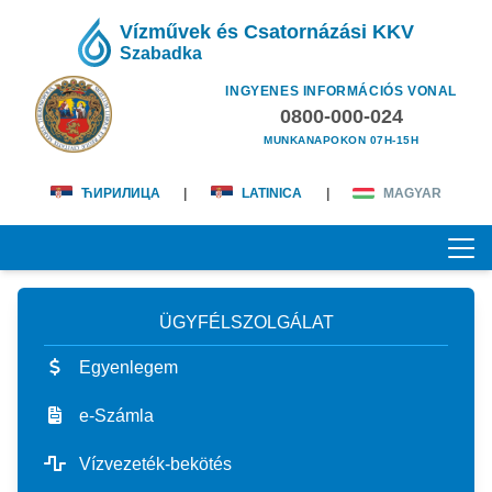
Vízművek és Csatornázási KKV
Szabadka
INGYENES INFORMÁCIÓS VONAL
0800-000-024
MUNKANAPOKON 07H-15H
ЋИРИЛИЦА
|
LATINICA
|
MAGYAR
ÜGYFÉLSZOLGÁLAT
KEZDŐOLDAL
Egyenlegem
RÓLUNK
e-Számla
magunkról
ÜGYFÉLSZOLGÁLAT
Vízvezeték-bekötés