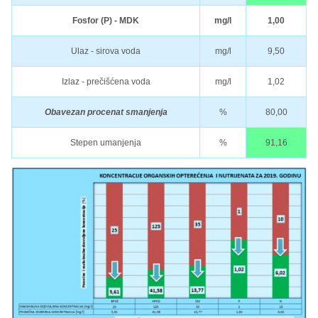
Fosfor (P) - MDK
mg/l
1,00
Ulaz - sirova voda
mg/l
9,50
Izlaz - prečišćena voda
mg/l
1,02
Obavezan procenat smanjenja
%
80,00
Stepen umanjenja
%
91,16