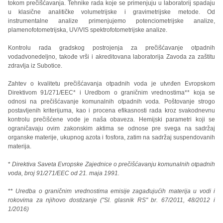
tokom prečišćavanja. Tehnike rada koje se primenjuju u laboratorij spadaju
u klasične analitičke volumetrijske i gravimetrijske metode. Od
instrumentalne analize primenjujemo potenciometrijske analize,
plamenofotometrijska, UV/VIS spektrofotometrijske analize.
Kontrolu rada gradskog postrojenja za prečišćavanje otpadnih
vodadvonedeljno, takođe vrši i akreditovana laboratorija Zavoda za zaštitu
zdravlja iz Subotice.
Zahtev o kvalitetu prečišćavanja otpadnih voda je utvrđen Evropskom
Direktivom 91/271/EEC* i Uredbom o graničnim vrednostima** koja se
odnosi na prečišćavanje komunalnih otpadnih voda. Poštovanje strogo
postavljenih kriterijuma, kao i procena efikasnosti rada kroz svakodnevnu
kontrolu prečišćene vode je naša obaveza. Hemijski parametri koji se
ograničavaju ovim zakonskim aktima se odnose pre svega na sadržaj
organske materije, ukupnog azota i fosfora, zatim na sadržaj suspendovanih
materija.
*
Direktiva Saveta Evropske Zajednice o prečišćavanju komunalnih otpadnih
voda, broj 91/271/EEC od 21. maja 1991.
**
Uredba o graničnim vrednostima emisije zagađujućih materija u vodi i
rokovima za njihovo dostizanje ("Sl. glasnik RS" br. 67/2011, 48/2012 i
1/2016)