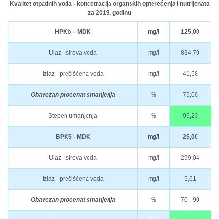
Kvalitet otpadnih voda - koncetracija organskih opterećenja i nutrijenata
za 2019. godinu
HPKb – MDK
mg/l
125,00
Ulaz - sirova voda
mg/l
834,79
Izlaz - prečišćena voda
mg/l
41,58
Obavezan procenat smanjenja
%
75,00
Stepen umanjenja
%
95,23
BPK5 - MDK
mg/l
25,00
Ulaz - sirova voda
mg/l
299,04
Izlaz - prečišćena voda
mg/l
5,61
Obavezan procenat smanjenja
%
70 - 90