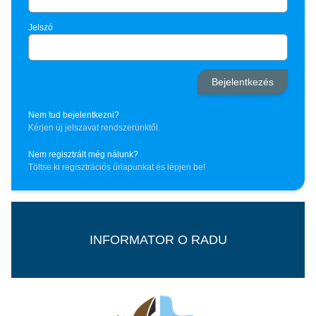
Jelszó
Nem tud bejelentkezni?
Kérjen új jelszavat rendszerünktől.
Nem regisztrált még nálunk?
Töltse ki regisztrációs űrlapunkat és lépjen be!
INFORMATOR O RADU