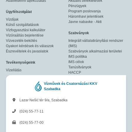
Adatvédelmi tájékoztatás
Aktuális befektetések
Pénzügyek
Program poslovanja
Ügyfélszolgálat
Háromhavi jelentések
Vízdíjak
Javne nabavke - Akti
Külső szolgáltatások
Vízfogyasztási kalkulátor
Szabványok
Vízóraállás bejelentése
Vízvezeték-bekötés
Integrált vállalatirányítási rendszer
Gyakori kérdések és válaszok
(IMS)
Észrevételek és javaslatok
Szabványok alkalmazási területei
IMS politika
IMS célok
Tevékenységeink
Tanúsítványok
Vízellátás
HACCP
Vízművek és Csatornázási KKV
Szabadka
Lazar Nešić tér 9/a, Szabadka
(024) 55-77-11
(024) 55-77-00