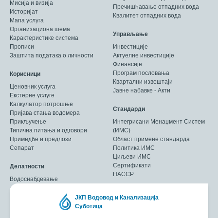
Мисија и визија
Пречишћавање отпадних вода
Историјат
Квалитет отпадних вода
Мапа услуга
Организациона шема
Управљање
Карактеристике система
Прописи
Инвестиције
Заштита података о личности
Актуелне инвестиције
Финансије
Програм пословања
Корисници
Квартални извештаји
Ценовник услуга
Јавне набавке - Акти
Екстерне услуге
Калкулатор потрошње
Стандарди
Пријава стања водомера
Прикључење
Интегрисани Менаџмент Систем
Типична питања и одговори
(ИМС)
Примедбе и предлози
Област примене стандарда
Сепарат
Политика ИМС
Циљеви ИМС
Сертификати
Делатности
HACCP
Водоснабдевање
ЈКП Водовод и Канализација
Суботица