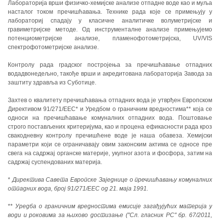
Лабораторија врши физичко-хемијске анализе отпадне воде као и муља
насталог током пречишћавања. Технике рада које се примењују у
лабораториј спадају у класичне аналитичке волуметријске и
гравиметријске методе. Од инструменталне анализе примењујемо
потенциометријске анализе, пламенофотометријска, UV/VIS
спектрофотометријске анализе.
Контролу рада градског постројења за пречишћавање отпадних
водадвонедељно, такође врши и акредитована лабораторија Завода за
заштиту здравља из Суботице.
Захтев о квалитету пречишћавања отпадних вода је утврђен Европском
Директивом 91/271/EEC* и Уредбом о граничним вредностима** која се
односи на пречишћавање комуналних отпадних вода. Поштовање
строго постављених критеријума, као и процена ефикасности рада кроз
свакодневну контролу пречишћене воде је наша обавеза. Хемијски
параметри који се ограничавају овим законским актима се односе пре
свега на садржај органске материје, укупног азота и фосфора, затим на
садржај суспендованих материја.
*
Директива Савета Европске Заједнице о пречишћавању комуналних
отпадних вода, број 91/271/EEC од 21. маја 1991.
**
Уредба о граничним вредностима емисије загађујућих материја у
води и роковима за њихово достизање ("Сл. гласник РС" бр. 67/2011,