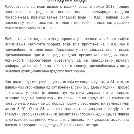
Лабораторија за испитивање отпадних вода је током 2018. године
наставила са редовним активностима праћењарада градског
постројењаза пречишћавање отпадних вода (ППОВ). Највећи обим
послова су чиниле анализе отпадне и пречишћене воде као и разних
муљева пореклом са ППОВ.
Лабораторија отпадних вода је вршила узорковање и лабораторијско
испитивање квалитета узорака воде која пристиже на ППОВ као и
пречишћене отпадне воде. Анализом узетих узорака, пре и после
пречишћавања прати се рад градског пречистача отпадних вода.
Активности лабораторије обезбеђују да се свакодневно пружају
информације потребне за вођење технологије пречишћавања у циљу
редовног функционисања градског постројења.
Контрола рада се врши из узорака који се сакупљају током 24 сата, са
динамиком узорковања од сат времена, свих 365 дана у години. Процес
захватања узорака је решен аутоматским узоркивачем из сирове
отпадне воде на улазу као и из пречишћеног ефлуента на изливу са
постројења. Узорци се до обраде чувају у узоркивачу на температури
о
испод 5
C. Осим 24 часовних композитних узорака испитују се и
тренутни узорци захваћени из разних технолошких јединица, са линије
воде односно са линије муља, што у просеку чини двадесетак узорака
дневно. Из узорака се одређују 20 разних параметара.