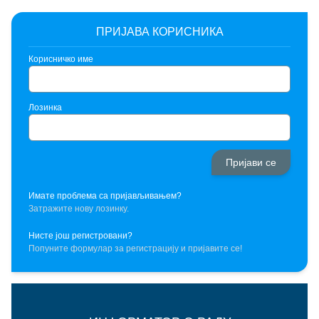
ПРИЈАВА КОРИСНИКА
Корисничко име
Лозинка
Имате проблема са пријављивањем?
Затражите нову лозинку.
Нисте још регистровани?
Попуните формулар за регистрацију и пријавите се!