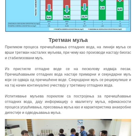
Третман муља
Приликом процеса пречишћавања отпадних вода, на линији муља се
врши третман насталих муљева, при чему као производи настају биогас
и стабилизовани муљ.
Из пристигле отпадне воде се на песколову издваја песак.
Пречишћавањем отпадних вода настаје примарни и секундарни муљ
који се одваја од пречишћене воде. Секундарни муљ се рециркулише и
на тај начин континуално учествују у третману отпадних вода.
Испитивање муљева пореклом са постројења за пречишћавање
отпадних вода, дају информацију о квалитету муља, ефикасности
процеса угушћивања, пресовања муља као и карактеристика анаеробне
дигестије и одводњавања муља.