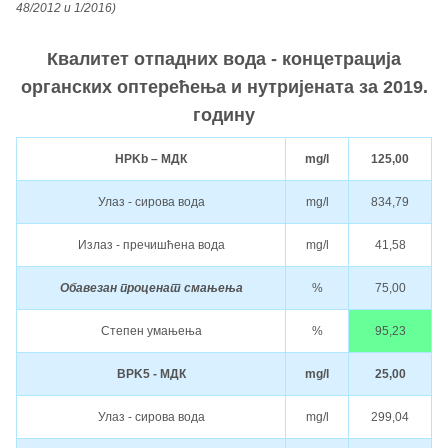
48/2012 и 1/2016)
Квалитет отпадних вода - концетрација
органских оптерећења и нутријената за 2019.
годину
HPKb – МДК
mg/l
125,00
Улаз - сирова вода
mg/l
834,79
Излаз - пречишћена вода
mg/l
41,58
Обавезан проценат смањења
%
75,00
Степен умањења
%
95,23
BPK5 - МДК
mg/l
25,00
Улаз - сирова вода
mg/l
299,04