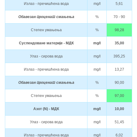
Излаз - пречишћена вода
mg/l
5,61
Обавезан проценат смањења
%
70 - 90
Степен умањења
%
98,28
Суспендоване материје - МДК
mg/l
35,00
Улаз - сирова вода
mg/l
395,25
Излаз - пречишћена вода
mg/l
13,27
Обавезан проценат смањења
%
90,00
Степен умањења
%
97,00
Азот (N) - МДК
mg/l
10,00
Улаз - сирова вода
mg/l
51,45
Излаз - пречишћена вода
mg/l
6,02