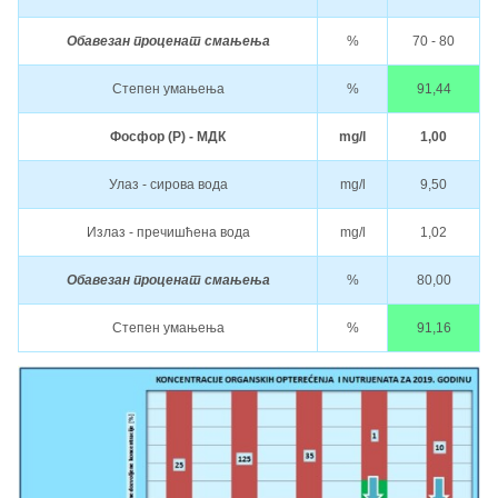
Обавезан проценат смањења
%
70 - 80
Степен умањења
%
91,44
Фосфор (P) - МДК
mg/l
1,00
Улаз - сирова вода
mg/l
9,50
Излаз - пречишћена вода
mg/l
1,02
Обавезан проценат смањења
%
80,00
Степен умањења
%
91,16