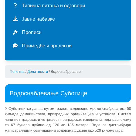
мисија и визија
ценовник услуга
ДЕЛАТНОСТИ
Типична питања и одговори
историјат
екстерне услуге
водоснабдевање
УПРАВЉАЊЕ
Јавне набавке
мапа услуга
калкулатор потрошње
производња и прерада воде
отпадне воде
инвестиције
СТАНДАРДИ
Прописи
организациона шема
пријава стања водомера
испорука воде
сакупљање отпадних вода
актуелне инвестиције
финансије
интегрисани менаџмент систем (имс)
Примедбе и предлози
карактеристике система
прикључење
квалитет пијаће воде
пречишћавање отпадних вода
програм пословања
област примене стандарда
сертификати
прописи
типична питања и одговори
квалитет отпадних вода
квартални извештаји
политика имс
haccp
Почетна
/
Делатности
/
Водоснабдевање
заштита података о личности
примедбе и предлози
јавне набавке - акти
циљеви имс
сепарат
Водоснабдевање Суботице
У Суботици се данас путем градске водоводне мреже снабдева око 50
хиљада домаћинстава, привредних организација и установа. Систем
чини пет градских и четрнаест приградских изворишта, која располажу
са 67 бунара дубине од 120 до 185 метара. Вода се дистрибуира
магистралним и секундарним водовима дужине око 520 километара.