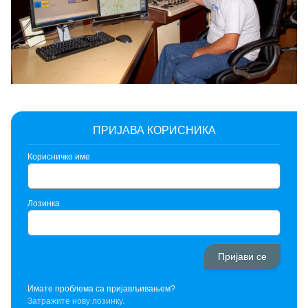
ПРИЈАВА КОРИСНИКА
Корисничко име
Лозинка
Имате проблема са пријављивањем?
Затражите нову лозинку.