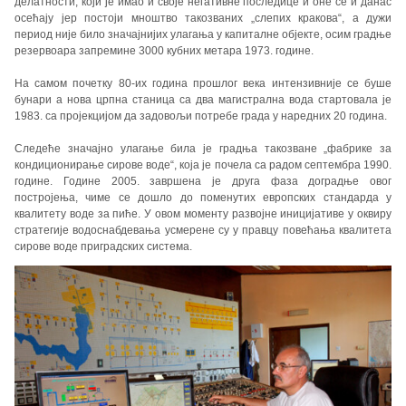
делатности, који је имао и своје негативне последице и оне се и данас
осећају јер постоји мноштво такозваних „слепих кракова“, а дужи
период није било значајнијих улагања у капиталне објекте, осим градње
резервоара запремине 3000 кубних метара 1973. године.
На самом почетку 80-их година прошлог века интензивније се буше
бунари а нова црпна станица са два магистрална вода стартовала је
1983. са пројекцијом да задовољи потребе града у наредних 20 година.
Следеће значајно улагање била је градња такозване „фабрике за
кондиционирање сирове воде“, која је почела са радом септембра 1990.
године. Године 2005. завршена је друга фаза доградње овог
постројења, чиме се дошло до поменутих европских стандарда у
квалитету воде за пиће. У овом моменту развојне иницијативе у оквиру
стратегије водоснабдевања усмерене су у правцу повећања квалитета
сирове воде приградских система.