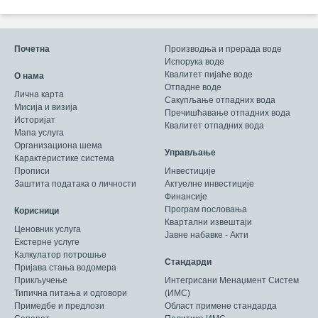
Почетна
Производња и прерада воде
Испорука воде
Квалитет пијаће воде
О нама
Отпадне воде
Лична карта
Сакупљање отпадних вода
Мисија и визија
Пречишћавање отпадних вода
Историјат
Квалитет отпадних вода
Мапа услуга
Организациона шема
Управљање
Карактеристике система
Прописи
Инвестиције
Заштита података о личности
Актуелне инвестиције
Финансије
Програм пословања
Корисници
Квартални извештаји
Ценовник услуга
Јавне набавке - Акти
Екстерне услуге
Калкулатор потрошње
Стандарди
Пријава стања водомера
Прикључење
Интегрисани Менаџмент Систем
Типична питања и одговори
(ИМС)
Примедбе и предлози
Област примене стандарда