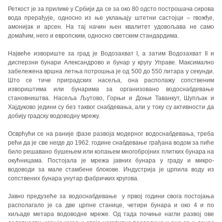
Реткост је за прилике у Србији да се за око 80 одсто построшача сирова
вода прерађује, односно из ње уклањају штетни састојци – гвожђе,
амонијак и арсен. На тај начин њен квалитет удовољава не само
домаћим, него и европским, односно светским стандардима.
Највеће извориште за град је Водозахват I, а затим Водозахват II и
дисперзни бунари Александрово и бунар у кругу Управе. Максимално
забележена вршна летња потрошња је од 500 до 550 литара у секунди.
Што се тиче приградских насеља, она располажу сопственим
извориштима или бунарима за организовано водоснабдевање
становништва. Насеља Љутово, Горњи и Доњи Таванкут, Шупљак и
Хајдуково једини су без таквог снабдевања, али у току су активности да
добију градску водоводну мрежу.
Осврћући се на раније фазе развоја модерног водоснабдевања, треба
рећи да је све негде до 1962. године снабдевање грађана водом за пиће
било решавано бушењем или копањем многобројних плитких бунара на
окућницама. Постојала је мрежа јавних бунара у граду и микро-
водоводи за мале стамбене блокове. Индустрија је црпила воду из
сопствених бунара унутар фабричких кругова.
Јавно предузеће за водоснабдевање у првој години свога постојања
располагало је са две црпне станице, четири бунара и око 4 и по
хиљаде метара водоводне мреже. Од тада почиње нагли развој ове