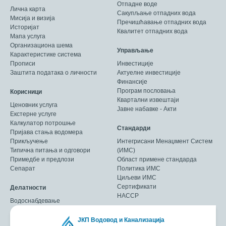
Отпадне воде
Лична карта
Сакупљање отпадних вода
Мисија и визија
Пречишћавање отпадних вода
Историјат
Квалитет отпадних вода
Мапа услуга
Организациона шема
Управљање
Карактеристике система
Прописи
Инвестиције
Заштита података о личности
Актуелне инвестиције
Финансије
Програм пословања
Корисници
Квартални извештаји
Ценовник услуга
Јавне набавке - Акти
Екстерне услуге
Калкулатор потрошње
Стандарди
Пријава стања водомера
Прикључење
Интегрисани Менаџмент Систем
Типична питања и одговори
(ИМС)
Примедбе и предлози
Област примене стандарда
Сепарат
Политика ИМС
Циљеви ИМС
Сертификати
Делатности
HACCP
Водоснабдевање
ЈКП Водовод и Канализација