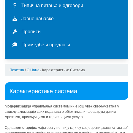
мисија и визија
ценовник услуга
ДЕЛАТНОСТИ
Типична питања и одговори
историјат
екстерне услуге
водоснабдевање
УПРАВЉАЊЕ
Јавне набавке
мапа услуга
калкулатор потрошње
производња и прерада воде
отпадне воде
инвестиције
СТАНДАРДИ
Прописи
организациона шема
пријава стања водомера
испорука воде
сакупљање отпадних вода
актуелне инвестиције
финансије
интегрисани менаџмент систем (имс)
Примедбе и предлози
карактеристике система
прикључење
квалитет пијаће воде
пречишћавање отпадних вода
програм пословања
област примене стандарда
сертификати
прописи
типична питања и одговори
квалитет отпадних вода
квартални извештаји
политика имс
haccp
Почетна
/
О Нама
/
Карактеристике Система
заштита података о личности
примедбе и предлози
јавне набавке - акти
циљеви имс
сепарат
Карактеристике система
Модернизација управљања системом није још увек свеобухватна у
смислу аквизиције свих података о објектима, инфраструктурним
мрежама, прикључцима и корисницима услуга.
Одласком старијих мајстора у пензију који су својеврсни „живи катастар“