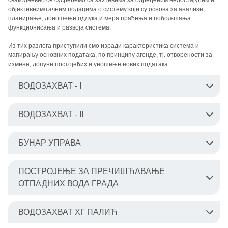
свакодневно се сусрећемо са захтевима за одређеним недостајућим и
објективним/тачним подацима о систему који су основа за анализе,
планирање, доношење одлука и мера праћења и побољшања
функционисања и развоја система.
Из тих разлога приступили смо изради карактеристика система и
мапирању основних података, по принципу агенде, тј. отворености за
измене, допуне постојећих и уношење нових података.
ВОДОЗАХВАТ - I
ВОДОЗАХВАТ - II
1
Назив објекта
ВОДОЗАХВАТ - I
Годишња
БУНАР УПРАВА
2
6.714.290 m3
1
Назив објекта
ВОДОЗАХВАТ - II
производња воде
Годишња
ПОСТРОЈЕЊЕ ЗА ПРЕЧИШЋАВАЊЕ
Број активних
32 бушених на дубини до 200
1
Назив објекта
БУНАР УПРАВА
3
2
производња
302.381 m3
бунара
m
ОТПАДНИХ ВОДА ГРАДА
воде
Годишња
Капацитет
2
производња
79.159 m3
4
425 l/s
Број активних
ВОДОЗАХВАТ ХГ ПАЛИЋ
изворишта
3
7
воде
ПОСТРОЈЕЊЕ ЗА
бунара
1
Назив објекта
ПРЕЧИШЋАВАЊЕ