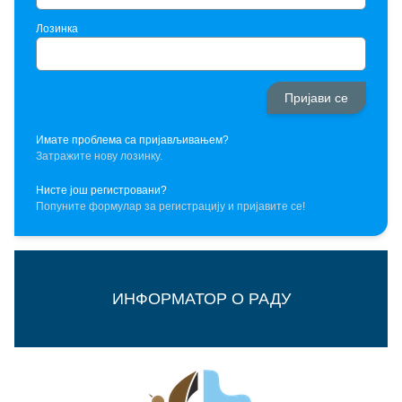
Лозинка
Имате проблема са пријављивањем?
Затражите нову лозинку.
Нисте још регистровани?
Попуните формулар за регистрацију и пријавите се!
ИНФОРМАТОР О РАДУ