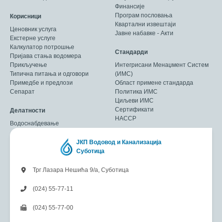
Финансије
Програм пословања
Корисници
Квартални извештаји
Ценовник услуга
Јавне набавке - Акти
Екстерне услуге
Калкулатор потрошње
Стандарди
Пријава стања водомера
Прикључење
Интегрисани Менаџмент Систем
Типична питања и одговори
(ИМС)
Примедбе и предлози
Област примене стандарда
Сепарат
Политика ИМС
Циљеви ИМС
Сертификати
Делатности
HACCP
Водоснабдевање
ЈКП Водовод и Канализација
Суботица
Трг Лазара Нешића 9/а, Суботица
(024) 55-77-11
(024) 55-77-00