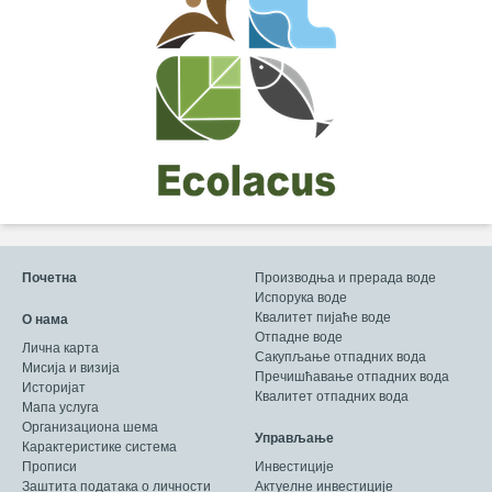
Почетна
Производња и прерада воде
Испорука воде
Квалитет пијаће воде
О нама
Отпадне воде
Лична карта
Сакупљање отпадних вода
Мисија и визија
Пречишћавање отпадних вода
Историјат
Квалитет отпадних вода
Мапа услуга
Организациона шема
Управљање
Карактеристике система
Прописи
Инвестиције
Заштита података о личности
Актуелне инвестиције