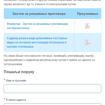
писмених, телефонских и других облика обраћања, на овај начин Вам се
пружа могућност да то учините и електронским путем.
Захтев за решавање приговора
Преузимање
Формулар - Захтев за решавање рекламација
(четворојезични)
Садржај рачуна ради доказивања постојања
квара на интерној инсталацији потрошача и
његовог отклањања
На свако Ваше постављено питање, примедбу, рекламацију, жалбу ...
одговорићемо у најкраћем могућем року путем Службе за односе са
потрошачима.
Пошаљи поруку
Име и презиме
Е-маил адреса