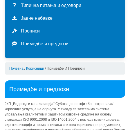
мисија и визија
ценовник услуга
ДЕЛАТНОСТИ
Типична питања и одговори
историјат
екстерне услуге
водоснабдевање
УПРАВЉАЊЕ
Јавне набавке
мапа услуга
калкулатор потрошње
производња и прерада воде
отпадне воде
инвестиције
СТАНДАРДИ
Прописи
организациона шема
пријава стања водомера
испорука воде
сакупљање отпадних вода
актуелне инвестиције
финансије
интегрисани менаџмент систем (имс)
Примедбе и предлози
карактеристике система
прикључење
квалитет пијаће воде
пречишћавање отпадних вода
програм пословања
област примене стандарда
сертификати
прописи
типична питања и одговори
квалитет отпадних вода
квартални извештаји
политика имс
haccp
Почетна
/
Корисници
/
Примедбе И Предлози
заштита података о личности
примедбе и предлози
јавне набавке - акти
циљеви имс
сепарат
Примедбе и предлози
ЈКП „Водовод и канализација“ Суботица постоји због потрошача/
корисника услуга, а не обрнуто. У складу са захтевима система
управљања квалитетом и заштитом животне средине на основу
стандарда ISO 9001:2008 и ISO 14001:2004 у погледу комуницирања,
идентификације и преиспитивања захтева корисника, поред усмених,