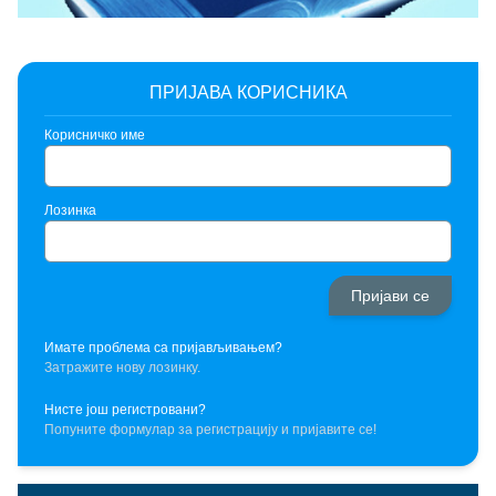
ПРИЈАВА КОРИСНИКА
Корисничко име
Лозинка
Имате проблема са пријављивањем?
Затражите нову лозинку.
Нисте још регистровани?
Попуните формулар за регистрацију и пријавите се!