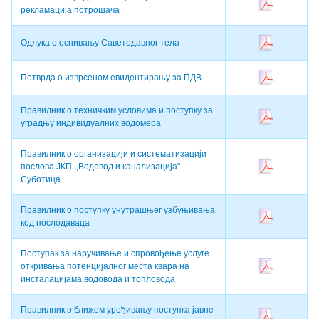
рекламација потрошача
Одлука о оснивању Саветодавног тела
Потврда о изврсеном евидентирању за ПДВ
Правилник о техничким условима и поступку за
уградњу индивидуалних водомера
Правилник о организацији и систематизацији
послова ЈКП ,,Водовод и канализација"
Суботица
Правилник о поступку унутрашњег узбуњивања
код послодаваца
Поступак за наручивање и спровођење услуге
откривања потенцијалног места квара на
инсталацијама водовода и топловода
Правилник о ближем уређивању поступка јавне