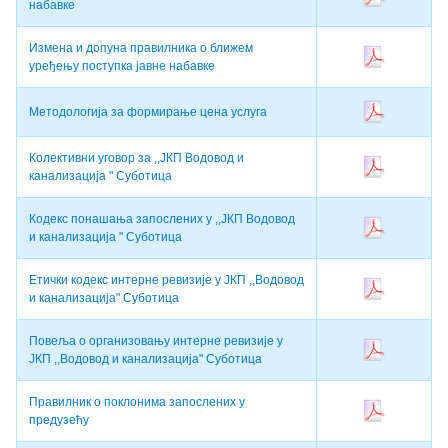
набавке
Измена и допуна правилника о ближем
уређењу поступка јавне набавке
Методологија за формирање цена услуга
Колективни уговор за ,,ЈКП Водовод и
канализација " Суботица
Кодекс понашања запослених у ,,ЈКП Водовод
и канализација " Суботица
Етички кодекс интерне ревизије у ЈКП ,,Водовод
и канализација" Суботица
Повеља о организовању интерне ревизије у
ЈКП ,,Водовод и канализација" Суботица
Правилник о поклонима запослених у
предузећу