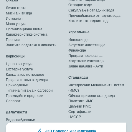
О нама
Отпадне воде
Лична карта
Сакупљање отпадних вода
Мисија и визија
Пречишћавање отпадних вода
Историјат
Квалитет отпадних вода
Мапа услуга
Организациона шема
Управљање
Карактеристике система
Прописи
Инвестиције
Заштита података о личности
Актуелне инвестиције
Финансије
Програм пословања
Корисници
Квартални извештаји
Ценовник услуга
Јавне набавке - Акти
Екстерне услуге
Калкулатор потрошње
Стандарди
Пријава стања водомера
Прикључење
Интегрисани Менаџмент Систем
Типична питања и одговори
(ИМС)
Примедбе и предлози
Област примене стандарда
Сепарат
Политика ИМС
Циљеви ИМС
Сертификати
Делатности
HACCP
Водоснабдевање
ЈКП Водовод и Канализација