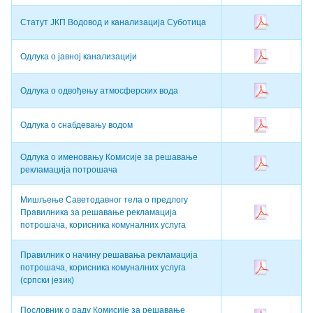
Статут ЈКП Водовод и канализација Суботица
Одлука о јавној канализацији
Одлука о одвођењу атмосферских вода
Одлука о снабдевању водом
Одлука о именовању Комисије за решавање
рекламација потрошача
Мишљење Саветодавног тела о предлогу
Правилника за решавање рекламација
потрошача, корисника комуналних услуга
Правилник о начину решавања рекламација
потрошача, корисника комуналних услуга
(српски језик)
Пословник о раду Комисије за решавање