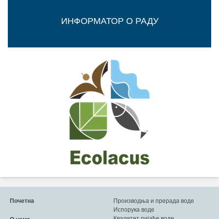
ИНФОРМАТОР О РАДУ
Почетна
Производња и прерада воде
Испорука воде
Квалитет пијаће воде