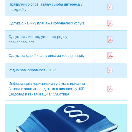
Правилник о спречавању сукоба интереса у
предузећу
Одлука о начину плаћања комуналних услуга
Одлука за лице задужено за родну
равноправност
Oдлука за одређивању лица за координацију
Родна равноправност - 2026
Информација корисницима услуга о примени
Закона о заштити података о личности у ЈКП
„Водовод и канализација" Суботица