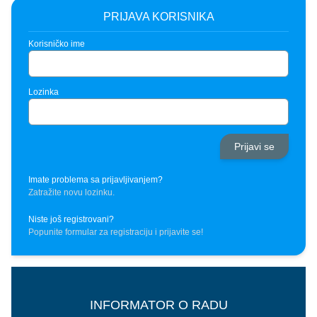
PRIJAVA KORISNIKA
Korisničko ime
Lozinka
Imate problema sa prijavljivanjem?
Zatražite novu lozinku.
Niste još registrovani?
Popunite formular za registraciju i prijavite se!
INFORMATOR O RADU