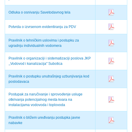
Odluka o osnivanju Savetodavnog tela
Potvrda o izvrsenom evidentiranju za PDV
Pravilnik o tehničkim uslovima i postupku za
ugradnju individualnih vodomera
Pravilnik o organizaciji i sistematizaciji poslova JKP
,,Vodovod i kanalizacija" Subotica
Pravilnik o postupku unutrašnjeg uzbunjivanja kod
poslodavaca
Postupak za naručivanje i sprovođenje usluge
otkrivanja potencijalnog mesta kvara na
instalacijama vodovoda i toplovoda
Pravilnik o bližem uređivanju postupka javne
nabavke