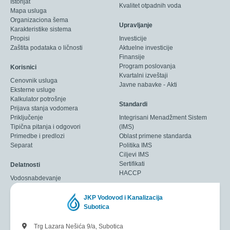
Istorijat
Kvalitet otpadnih voda
Mapa usluga
Organizaciona šema
Upravljanje
Karakteristike sistema
Propisi
Investicije
Zaštita podataka o ličnosti
Aktuelne investicije
Finansije
Program poslovanja
Korisnici
Kvartalni izveštaji
Cenovnik usluga
Javne nabavke - Akti
Eksterne usluge
Kalkulator potrošnje
Standardi
Prijava stanja vodomera
Priključenje
Integrisani Menadžment Sistem
Tipična pitanja i odgovori
(IMS)
Primedbe i predlozi
Oblast primene standarda
Separat
Politika IMS
Ciljevi IMS
Sertifikati
Delatnosti
HACCP
Vodosnabdevanje
JKP Vodovod i Kanalizacija
Subotica
Trg Lazara Nešića 9/a, Subotica