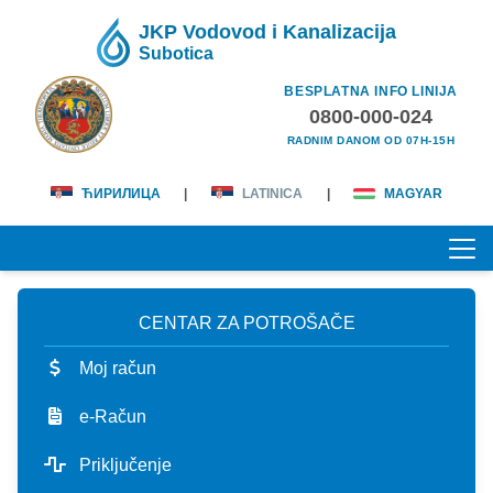
JKP Vodovod i Kanalizacija
Subotica
BESPLATNA INFO LINIJA
0800-000-024
RADNIM DANOM OD 07H-15H
ЋИРИЛИЦА
|
LATINICA
|
MAGYAR
CENTAR ZA POTROŠAČE
POČETNA
Moj račun
O NAMA
e-Račun
lična karta
KORISNICI
Priključenje