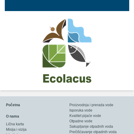
Početna
Proizvodnja i prerada vode
Isporuka vode
Kvalitet pijaće vode
O nama
Otpadne vode
Lična karta
Sakupljanje otpadnih voda
Misija i vizija
Prečišćavanje otpadnih voda