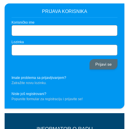
PRIJAVA KORISNIKA
Korisničko ime
Lozinka
Imate problema sa prijavljivanjem?
Zatražite novu lozinku.
Niste još registrovani?
Popunite formular za registraciju i prijavite se!
INFORMATOR O RADU