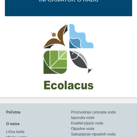
Početna
Proizvodnja i prerada vode
Isporuka vode
Kvalitet pijaće vode
O nama
Otpadne vode
Lična karta
Sakupljanje otpadnih voda