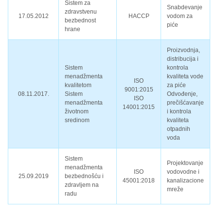
Sistem za
Snabdevanje
zdravstvenu
17.05.2012
HACCP
vodom za
bezbednost
piće
hrane
Proizvodnja,
distribucija i
Sistem
kontrola
menadžmenta
kvaliteta vode
ISO
kvalitetom
za piće
9001:2015
08.11.2017.
Sistem
Odvođenje,
ISO
menadžmenta
prečišćavanje
14001:2015
životnom
i kontrola
sredinom
kvaliteta
otpadnih
voda
Sistem
Projektovanje
menadžmenta
ISO
vodovodne i
25.09.2019
bezbednošću i
45001:2018
kanalizacione
zdravljem na
mreže
radu