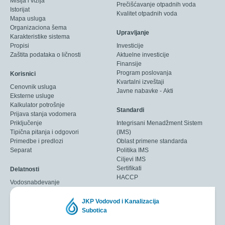
Misija i vizija
Prečišćavanje otpadnih voda
Istorijat
Kvalitet otpadnih voda
Mapa usluga
Organizaciona šema
Upravljanje
Karakteristike sistema
Propisi
Investicije
Zaštita podataka o ličnosti
Aktuelne investicije
Finansije
Program poslovanja
Korisnici
Kvartalni izveštaji
Cenovnik usluga
Javne nabavke - Akti
Eksterne usluge
Kalkulator potrošnje
Standardi
Prijava stanja vodomera
Priključenje
Integrisani Menadžment Sistem
Tipična pitanja i odgovori
(IMS)
Primedbe i predlozi
Oblast primene standarda
Separat
Politika IMS
Ciljevi IMS
Sertifikati
Delatnosti
HACCP
Vodosnabdevanje
JKP Vodovod i Kanalizacija
Subotica