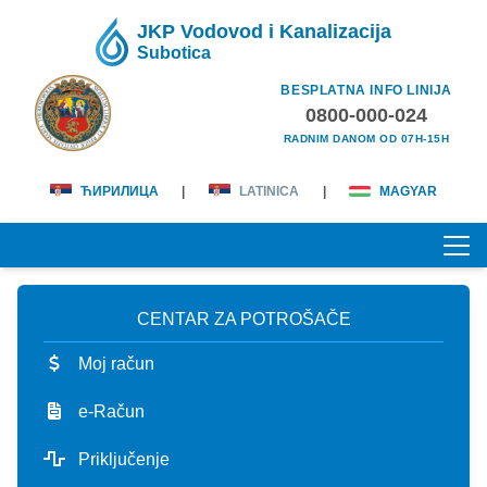
JKP Vodovod i Kanalizacija
Subotica
BESPLATNA INFO LINIJA
0800-000-024
RADNIM DANOM OD 07H-15H
ЋИРИЛИЦА
|
LATINICA
|
MAGYAR
CENTAR ZA POTROŠAČE
POČETNA
Moj račun
O NAMA
e-Račun
lična karta
KORISNICI
Priključenje