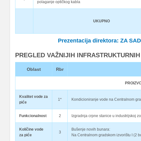
polaganje optičkog kabla
UKUPNO
Prezentacija direktora: ZA 
PREGLED VAŽNIJIH INFRASTRUKTURNIH I
Oblast
Rbr
PROIZV
Kvalitet vode za
1*
Kondicioniranje vode na Centralnom grad
piće
Funkcionalnost
2
Izgradnja crpne stanice u industrijskoj z
Količine vode
Bušenje novih bunara:
3
za piće
Na Centralnom gradskom izvorištu I (2 b