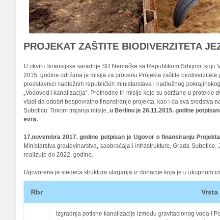
PROJEKAT ZAŠTITE BIODIVERZITETA JEZ
U okviru finansijske saradnje SR Nemačke sa Republikom Srbijom, koju
2015. godine održana je misija za procenu Projekta zaštite biodiverziteta j
predstavnici nadležnih republičkih ministarstava i nadležnog pokrajinskog 
„Vodovod i kanalizacija”. Prethodne tri misije koje su održane u protekle
vladi da odobri bespovratno finansiranje projekta, kao i da sva sredstva 
Suboticu. Tokom trajanja misije,
u Berlinu je 26.11.2015. godine potpisan
evra.
17.novembra 2017. godine potpisan je Ugovor o finansiranju Projekta 
Ministarstva građevinarstva, saobraćaja i infrastrukture, Grada Subotice, 
realizuje do 2022. godine.
Ugovorena je sledeća struktura ulaganja iz donacije koja je u ukupnom iz
Rbr
Vrsta
Izgradnja potisne kanalizacije između gravitacionog voda i P