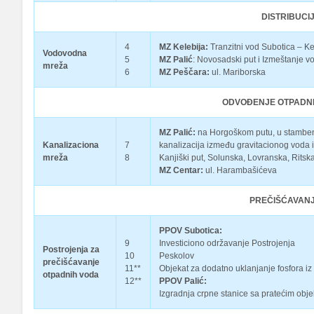
DISTRIBUCI
4
MZ Kelebija:
Tranzitni vod Subotica – K
Vodovodna
5
MZ Palić
: Novosadski put i Izmeštanje
mreža
6
MZ Peščara:
ul. Mariborska
ODVOĐENJE OTPADNI
MZ Palić:
na Horgoškom putu, u stambenom
Kanalizaciona
7
kanalizacija između gravitacionog voda i
mreža
8
Kanjiški put, Solunska, Lovranska, Ritska
MZ Centar:
ul. Harambašićeva
PREČIŠĆAVANJ
PPOV Subotica:
9
Investiciono održavanje Postrojenja
Postrojenja za
10
Peskolov
prečišćavanje
11**
Objekat za dodatno uklanjanje fosfora iz
otpadnih voda
12**
PPOV Palić:
Izgradnja crpne stanice sa pratećim obj