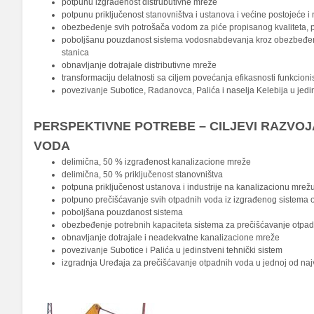
potpunu izgrađenost distrubutivne mreže
potpunu priključenost stanovništva i ustanova i većine postojeće 
obezbeđenje svih potrošača vodom za piće propisanog kvaliteta, p
poboljšanu pouzdanost sistema vodosnabdevanja kroz obezbeđenje 
stanica
obnavljanje dotrajale distributivne mreže
transformaciju delatnosti sa ciljem povećanja efikasnosti funkcioni
povezivanje Subotice, Radanovca, Palića i naselja Kelebija u jedin
PERSPEKTIVNE POTREBE – CILJEVI RAZVO
VODA
delimična, 50 % izgrađenost kanalizacione mreže
delimična, 50 % priključenost stanovništva
potpuna priključenost ustanova i industrije na kanalizacionu mrež
potpuno prečišćavanje svih otpadnih voda iz izgrađenog sistema 
poboljšana pouzdanost sistema
obezbeđenje potrebnih kapaciteta sistema za prečišćavanje otpadn
obnavljanje dotrajale i neadekvatne kanalizacione mreže
povezivanje Subotice i Palića u jedinstveni tehnički sistem
izgradnja Uređaja za prečišćavanje otpadnih voda u jednoj od na