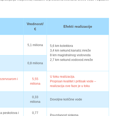
Vrednost/
Efekti realizacije
€
5,1 miliona
5,6 km kolektora
3,4 km sekund.kanaliz.mreže
8 km magistralnog vodovoda
2,7 km sekund.vodovod.mreže
0,8 miliona
U toku realizacija.
rezervoarom i
5,55
Propisan kvalitet i pritisak vode –
miliona
realizacija ove faze je u toku
0,33
Dovoljne količine vode
miliona
a peskolova i
0,77
Pouzdanost sistema