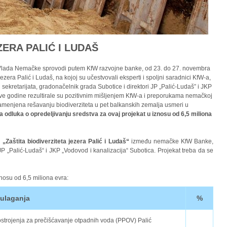
ERA PALIĆ I LUDAŠ
 Vlada Nemačke sprovodi putem KfW razvojne banke, od 23. do 27. novembra
ezera Palić i Ludaš, na kojoj su učestvovali eksperti i spoljni saradnici KfW-a,
sekretarijata, gradonačelnik grada Subotice i direktori JP „Palić-Ludaš” i JKP
 dve godine rezultirale su pozitivnim mišljenjem KfW-a i preporukama nemačkoj
namenjena rešavanju biodiverziteta u pet balkanskih zemalja usmeri u
a odluka o opredeljivanju sredstva za ovaj projekat u iznosu od 6,5 miliona
„Zaštita biodiverziteta jezera Palić i Ludaš“
između nemačke KfW Banke,
JP „Palić-Ludaš“ i JKP „Vodovod i kanalizacija“ Subotica. Projekat treba da se
nosu od 6,5 miliona evra:
 ulaganja
%
ostrojenja za prečišćavanje otpadnih voda (PPOV) Palić