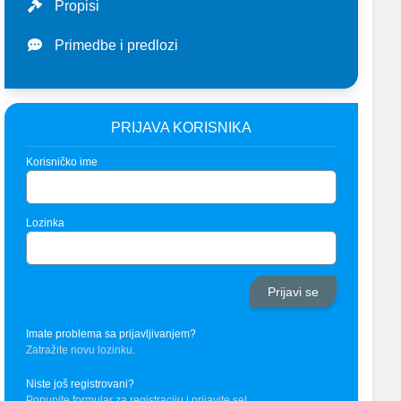
Propisi
Primedbe i predlozi
PRIJAVA KORISNIKA
Korisničko ime
Lozinka
Imate problema sa prijavljivanjem?
Zatražite novu lozinku.
Niste još registrovani?
Popunite formular za registraciju i prijavite se!