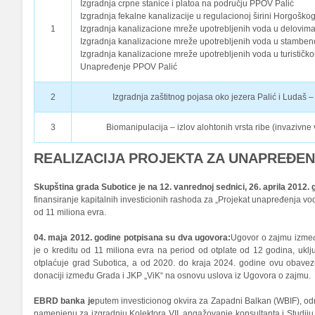
Izgradnja crpne stanice i platoa na području PPOV Palić
Izgradnja fekalne kanalizacije u regulacionoj širini Horgoškog
1
Izgradnja kanalizacione mreže upotrebljenih voda u delovima
Izgradnja kanalizacione mreže upotrebljenih voda u stamben
Izgradnja kanalizacione mreže upotrebljenih voda u turističko
Unapređenje PPOV Palić
2
Izgradnja zaštitnog pojasa oko jezera Palić i Ludaš – 
3
Biomanipulacija – izlov alohtonih vrsta ribe (invazivne
REALIZACIJA PROJEKTA ZA UNAPREĐEN
Skupština grada Subotice je na 12. vanrednoj sednici, 26. aprila 2012. 
finansiranje kapitalnih investicionih rashoda za „Projekat unapređenja
od 11 miliona evra.
04. maja 2012. godine potpisana su dva ugovora:
Ugovor o zajmu izmeđ
je o kreditu od 11 miliona evra na period od otplate od 12 godina, uklj
otplaćuje grad Subotica, a od 2020. do kraja 2024. godine ovu obavez
donaciji između Grada i JKP „ViK“ na osnovu uslova iz Ugovora o zajmu.
EBRD banka je
putem investicionog okvira za Zapadni Balkan (WBIF), 
namenjenu za izgradnju Kolektora VII, angažovanje konsultanta i Studiju