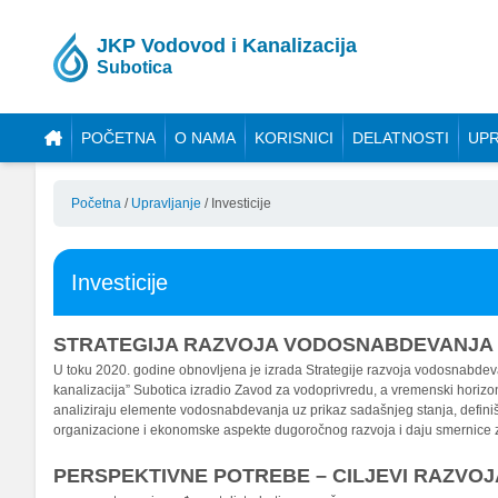
JKP Vodovod i Kanalizacija
Subotica
POČETNA
O NAMA
KORISNICI
DELATNOSTI
UPR
Početna
/
Upravljanje
/
Investicije
Investicije
STRATEGIJA RAZVOJA VODOSNABDEVANJA 
U toku 2020. godine obnovljena je izrada Strategije razvoja vodosnabdev
kanalizacija” Subotica izradio Zavod za vodoprivredu, a vremenski horizont 
analiziraju elemente vodosnabdevanja uz prikaz sadašnjeg stanja, defini
organizacione i ekonomske aspekte dugoročnog razvoja i daju smernice za
PERSPEKTIVNE POTREBE – CILJEVI RAZV