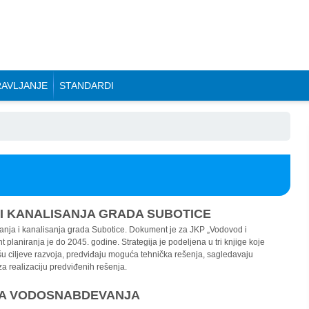
AVLJANJE
STANDARDI
I KANALISANJA GRADA SUBOTICE
anja i kanalisanja grada Subotice. Dokument je za JKP „Vodovod i
planiranja je do 2045. godine. Strategija je podeljena u tri knjige koje
šu ciljeve razvoja, predviđaju moguća tehnička rešenja, sagledavaju
 realizaciju predviđenih rešenja.
OJA VODOSNABDEVANJA