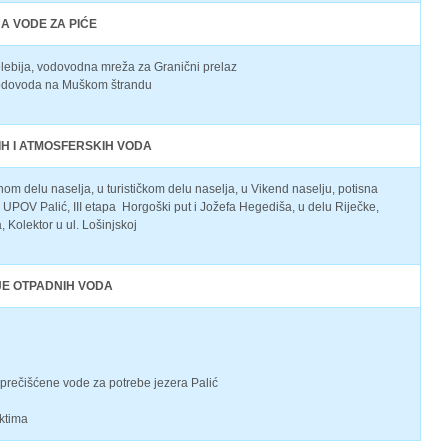
JA VODE ZA PIĆE
elebija, vodovodna mreža za Granični prelaz
 vodovoda na Muškom štrandu
H I ATMOSFERSKIH VODA
 delu naselja, u turističkom delu naselja, u Vikend naselju, potisna
 UPOV Palić, III etapa Horgoški put i Jožefa Hegediša, u delu Riječke,
, Kolektor u ul. Lošinjskoj
E OTPADNIH VODA
 prečišćene vode za potrebe jezera Palić
ektima