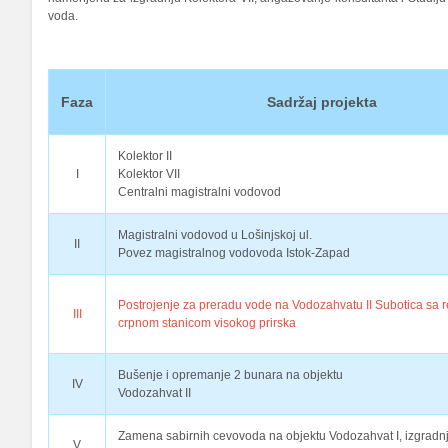
voda.
Faza
Sadržaj projekta
Kolektor II
I
Kolektor VII
Centralni magistralni vodovod
Magistralni vodovod u Lošinjskoj ul.
II
Povez magistralnog vodovoda Istok-Zapad
Postrojenje za preradu vode na Vodozahvatu II Subotica sa 
III
crpnom stanicom visokog prirska
Bušenje i opremanje 2 bunara na objektu
IV
Vodozahvat II
Zamena sabirnih cevovoda na objektu Vodozahvat I, izgradnj
V