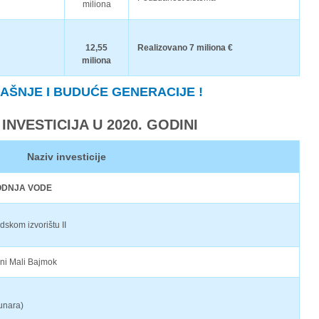
miliona
12,55
Realizovano 7 miliona €
miliona
SADAŠNJE I BUDUĆE GENERACIJE !
NVESTICIJA U 2020. GODINI
Naziv investicije
ODNJA VODE
skom izvorištu II
oni Mali Bajmok
unara)