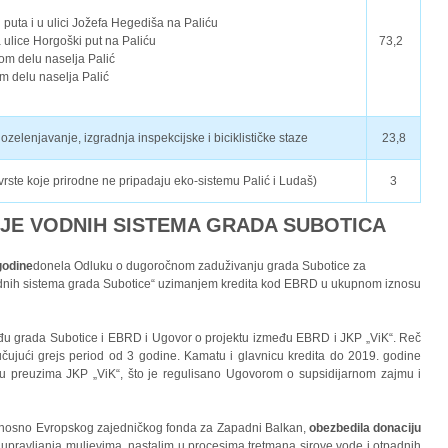
 puta i u ulici Jožefa Hegediša na Paliću
 ulice Horgoški put na Paliću
73,2
om delu naselja Palić
m delu naselja Palić
ozelenjavanje, izgradnja inspekcijske i biciklističke staze
23,8
 vrste koje prirodne ne pripadaju eko-sistemu Palić i Ludaš)
3
JE VODNIH SISTEMA GRADA SUBOTICA
godine
donela Odluku o dugoročnom zaduživanju grada Subotice za
 vodnih sistema grada Subotice“ uzimanjem kredita kod EBRD u ukupnom iznosu
u grada Subotice i EBRD i Ugovor o projektu između EBRD i JKP „ViK“. Reč
učujući grejs period od 3 godine. Kamatu i glavnicu kredita do 2019. godine
u preuzima JKP „ViK“, što je regulisano Ugovorom o supsidijarnom zajmu i
odnosno Evropskog zajedničkog fonda za Zapadni Balkan,
obezbedila donaciju
 upravljanja muljevima, nastalim u procesima tretmana sirove vode i otpadnih