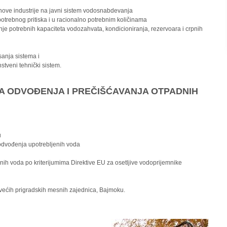
i nove industrije na javni sistem vodosnabdevanja
otrebnog pritiska i u racionalno potrebnim količinama
potrebnih kapaciteta vodozahvata, kondicioniranja, rezervoara i crpnih
sanja sistema i
stveni tehnički sistem.
JA ODVOĐENJA I PREČIŠĆAVANJA OTPADNIH
u
odvođenja upotrebljenih voda
ih voda po kriterijumima Direktive EU za osetljive vodoprijemnike
jvećih prigradskih mesnih zajednica, Bajmoku.