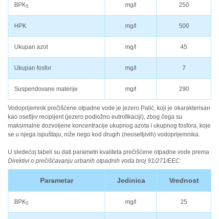
BPK
mg/l
250
5
HPK
mg/l
500
Ukupan azot
mg/l
45
Ukupan fosfor
mg/l
7
Suspendovane materije
mg/l
290
Vodoprijemnik prečišćene otpadne vode je jezero Palić, koji je okarakterisan
kao osetljiv recipijent (jezero podložno eutrofikaciji), zbog čega su
maksimalne dozvoljene koncentracije ukupnog azota i ukupnog fosfora, koje
se u njega ispuštaju, niže nego kod drugih (neosetljivih) vodoprijemnika.
U sledećoj tabeli su dati parametri kvaliteta prečišćene otpadne vode prema
Direktivi o prečišćavanju urbanih otpadnih voda broj 91/271/EEC
:
Parametar
Jedinica
Vrednost
BPK
mg/l
25
5