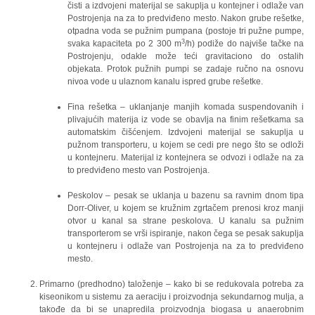
čisti a izdvojeni materijal se sakuplja u kontejner i odlaže van
Postrojenja na za to predviđeno mesto. Nakon grube rešetke,
otpadna voda se pužnim pumpana (postoje tri pužne pumpe,
3
svaka kapaciteta po 2 300 m
/h) podiže do najviše tačke na
Postrojenju, odakle može teći gravitaciono do ostalih
objekata. Protok pužnih pumpi se zadaje ručno na osnovu
nivoa vode u ulaznom kanalu ispred grube rešetke.
Fina rešetka – uklanjanje manjih komada suspendovanih i
plivajućih materija iz vode se obavlja na finim rešetkama sa
automatskim čišćenjem. Izdvojeni materijal se sakuplja u
pužnom transporteru, u kojem se cedi pre nego što se odloži
u kontejneru. Materijal iz kontejnera se odvozi i odlaže na za
to predviđeno mesto van Postrojenja.
Peskolov – pesak se uklanja u bazenu sa ravnim dnom tipa
Dorr-Oliver, u kojem se kružnim zgrtačem prenosi kroz manji
otvor u kanal sa strane peskolova. U kanalu sa pužnim
transporterom se vrši ispiranje, nakon čega se pesak sakuplja
u kontejneru i odlaže van Postrojenja na za to predviđeno
mesto.
Primarno (predhodno) taloženje – kako bi se redukovala potreba za
kiseonikom u sistemu za aeraciju i proizvodnja sekundarnog mulja, a
takođe da bi se unapredila proizvodnja biogasa u anaerobnim