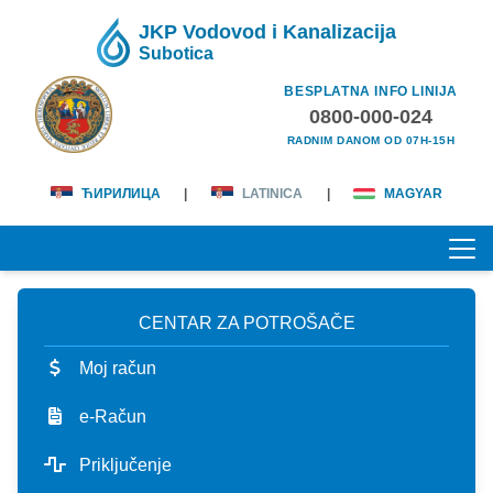
JKP Vodovod i Kanalizacija
Subotica
BESPLATNA INFO LINIJA
0800-000-024
RADNIM DANOM OD 07H-15H
ЋИРИЛИЦА
|
LATINICA
|
MAGYAR
CENTAR ZA POTROŠAČE
POČETNA
Moj račun
O NAMA
e-Račun
lična karta
KORISNICI
Priključenje