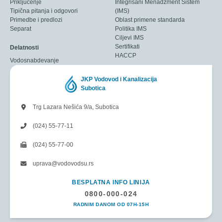
Priključenje
Integrisani Menadžment Sistem
Tipična pitanja i odgovori
(IMS)
Primedbe i predlozi
Oblast primene standarda
Separat
Politika IMS
Ciljevi IMS
Sertifikati
Delatnosti
HACCP
Vodosnabdevanje
JKP Vodovod i Kanalizacija
Subotica
Trg Lazara Nešića 9/a, Subotica
(024) 55-77-11
(024) 55-77-00
uprava@vodovodsu.rs
BESPLATNA INFO LINIJA
0800-000-024
RADNIM DANOM OD 07H-15H