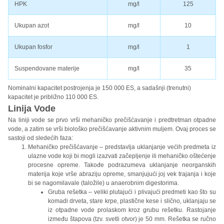
HPK
mg/l
125
Ukupan azot
mg/l
10
Ukupan fosfor
mg/l
1
Suspendovane materije
mg/l
35
Nominalni kapacitet postrojenja je 150 000 ES, a sadašnji (trenutni)
kapacitet je približno 110 000 ES.
Linija Vode
Na liniji vode se prvo vrši mehaničko prečišćavanje i predtretman otpadne
vode, a zatim se vrši biološko prečišćavanje aktivnim muljem. Ovaj proces se
sastoji od sledećih faza:
Mehaničko prečišćavanje – predstavlja uklanjanje većih predmeta iz
ulazne vode koji bi mogli izazvati začepljenje ili mehaničko oštećenje
procesne opreme. Takođe podrazumeva uklanjanje neorganskih
materija koje vrše abraziju opreme, smanjujući joj vek trajanja i koje
bi se nagomilavale (taložile) u anaerobnim digestorima.
Gruba rešetka – veliki plutajući i plivajući predmeti kao što su
komadi drveta, stare krpe, plastične kese i slično, uklanjaju se
iz otpadne vode prolaskom kroz grubu rešetku. Rastojanje
između štapova (tzv. svetli otvor) je 50 mm. Rešetka se ručno