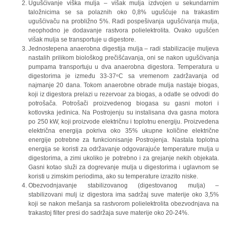
Ugušćivanje viška mulja – višak mulja izdvojen u sekundarnim
taložnicima se sa polaznih oko 0,8% ugušćuje na trakastim
ugušćivaču na probližno 5%. Radi pospešivanja ugušćivanja mulja,
neophodno je dodavanje rastvora polielektrolita. Ovako ugušćen
višak mulja se transportuje u digestore.
Jednostepena anaerobna digestija mulja – radi stabilizacije muljeva
nastalih prilikom biološkog prečišćavanja, oni se nakon ugušćivanja
pumpama transportuju u dva anaerobna digestora. Temperatura u
digestorima je između 33-37ᵒC sa vremenom zadržavanja od
najmanje 20 dana. Tokom anaerobne obrade mulja nastaje biogas,
koji iz digestora prelazi u rezervoar za biogas, a odatle se odvodi do
potrošača. Potrošači proizvedenog biogasa su gasni motori i
kotlovska jedinica. Na Postrojenju su instalisana dva gasna motora
po 250 kW, koji proizvode električnu i toplotnu energiju. Proizvedena
električna energija pokriva oko 35% ukupne količine električne
energije potrebne za funkcionisanje Postrojenja. Nastala toplotna
energija se koristi za održavanje odgovarajuće temperature mulja u
digestorima, a zimi ukoliko je potrebno i za grejanje nekih objekata.
Gasni kotao služi za dogrevanje mulja u digestorima i uglavnom se
koristi u zimskim periodima, ako su temperature izrazito niske.
Obezvodnjavanje stabilizovanog (digestovanog mulja) –
stabilizovani mulj iz digestora ima sadržaj suve materije oko 3,5%
koji se nakon mešanja sa rastvorom polielektrolita obezvodnjava na
trakastoj filter presi do sadržaja suve materije oko 20-24%.