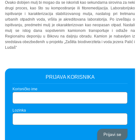
Ovako dobijen mulj bi mogao da se iskoristi kao sekundarna sirovina za neki
drugi proces, kao što su kompostiranje ili fitoremedijacija. Laboratorijsko
ispitivanje i karakterizacija stabilizovanog mulja, nastalog pri tretmanu
urbanih otpadnih voda, vršila je akreditovana laboratorija. Po izveštaju o
ispitivanju, predmetni mulj je okarakterizovan kao neopasan otpad. Nastali
mulj se istog dana sopstvenim kamionom transportuje i odlaže na
Regionalnu deponiju u Bikovu na daljnju obradu. Kamion je nabavljen iz
sredstava obezbeđenih u projektu „Zaštita biodiverziteta i voda jezera Palić i
Ludaš“
PRIJAVA KORISNIKA
Korisničko ime
Lozinka