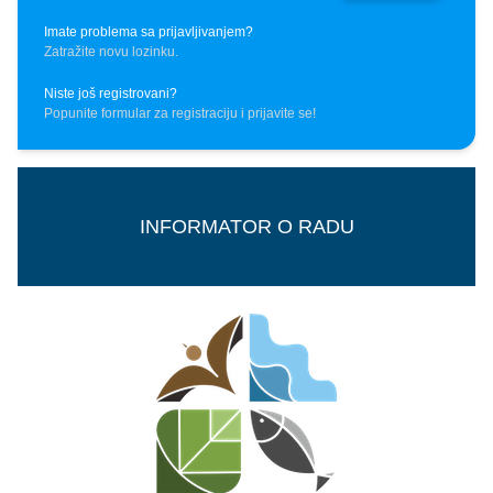
Imate problema sa prijavljivanjem?
Zatražite novu lozinku.
Niste još registrovani?
Popunite formular za registraciju i prijavite se!
INFORMATOR O RADU