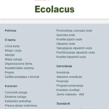
Početna
Proizvodnja i prerada vode
Isporuka vode
Kvalitet pijaće vode
O nama
Otpadne vode
Lična karta
Sakupljanje otpadnih voda
Misija i vizija
Prečišćavanje otpadnih voda
Istorijat
Kvalitet otpadnih voda
Mapa usluga
Organizaciona šema
Upravljanje
Karakteristike sistema
Propisi
Investicije
Zaštita podataka o ličnosti
Aktuelne investicije
Finansije
Program poslovanja
Korisnici
Kvartalni izveštaji
Cenovnik usluga
Javne nabavke - Akti
Eksterne usluge
Kalkulator potrošnje
Standardi
Prijava stanja vodomera