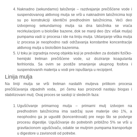
Naknadno (sekundarno) taloženje – razdvajanje prečišćene vode i
suspendovanog aktivnog mulja se vrši u naknadnim taložnicima koji
su po konstrukciji identični predhodnim taložnicima. Veći deo
izdvojenog sekundarnog mulja sa dna taložnika se vraća
recirkulacijom u biološke bazene, dok se manji deo (tzv. višak mulja)
pumpama vadi iz procesa i ide na liniju mulja. Uklanjanje viška mulja
iz procesa je neophodno radi održavanja konstantne koncentracije
aktivnog mulja u biološkim bazenima.
U toku je izgradnja novog objekta koji je predviđen za dodatni fizičko-
hemijski tretman prečišćene vode, uz doziranje koagulanta
ferihlorida. Sa ovim se postiže smanjenje ukupnog fosfora i
suspendovanih materija u vodi pre ispuštanja u recipijent.
Linija mulja
Na liniji mulja se vrši tretman nastalih muljeva prilikom procesa
prečišćavanja otpadnih voda, pri čemu kao proizvodi nastaju biogas i
stabilizovani mulj. Ovaj proces se sastoji iz sledećih faza:
Ugušćivanje primarnog mulja – primarni mulj izdvojen na
predhodnim taložnicima ima sadržaj suve materije oko 1%, a
neophodno ga je ugustiti (koncentrovati) pre nego što se podvrge
procesu digestije. Ugušćivanje do potrebnih približno 5% se vrši u
gravitacionom ugušćivaču, odakle se muljnim pumpama transportuje
u digestore u zavisnosti od potrebe.