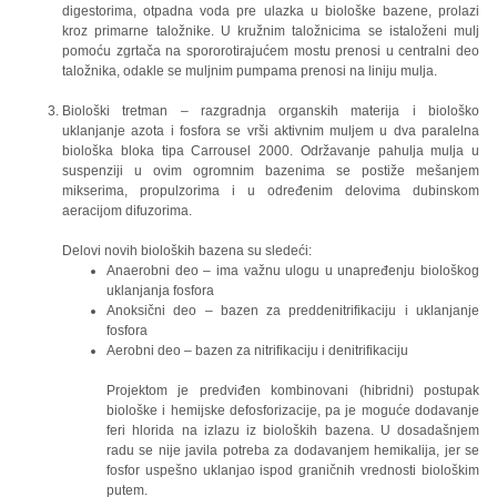
digestorima, otpadna voda pre ulazka u biološke bazene, prolazi
kroz primarne taložnike. U kružnim taložnicima se istaloženi mulj
pomoću zgrtača na spororotirajućem mostu prenosi u centralni deo
taložnika, odakle se muljnim pumpama prenosi na liniju mulja.
Biološki tretman – razgradnja organskih materija i biološko
uklanjanje azota i fosfora se vrši aktivnim muljem u dva paralelna
biološka bloka tipa Carrousel 2000. Održavanje pahulja mulja u
suspenziji u ovim ogromnim bazenima se postiže mešanjem
mikserima, propulzorima i u određenim delovima dubinskom
aeracijom difuzorima.
Delovi novih bioloških bazena su sledeći:
Anaerobni deo – ima važnu ulogu u unapređenju biološkog
uklanjanja fosfora
Anoksični deo – bazen za preddenitrifikaciju i uklanjanje
fosfora
Aerobni deo – bazen za nitrifikaciju i denitrifikaciju
Projektom je predviđen kombinovani (hibridni) postupak
biološke i hemijske defosforizacije, pa je moguće dodavanje
feri hlorida na izlazu iz bioloških bazena. U dosadašnjem
radu se nije javila potreba za dodavanjem hemikalija, jer se
fosfor uspešno uklanjao ispod graničnih vrednosti biološkim
putem.