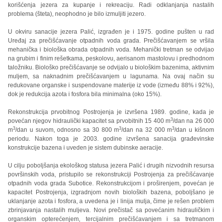
korišćenja jezera za kupanje i rekreaciju. Radi odklanjanja nastalih
problema (šteta), neophodno je bilo izmuljiti jezero.
U okviru sanacije jezera Palić, izgrađen je i 1975. godine pušten u rad
Uređaj za prečišćavanje otpadnih voda grada. Prečišćavanjem se vršila
mehanička i biološka obrada otpadnih voda. Mehanički tretman se odvijao
na grubim i finim rešetkama, peskolovu, aerisanom mastolovu i predhodnom
taložniku. Biološko prečišćavanje se odvijalo u biološkim bazenima, aktivnim
muljem, sa naknadnim prečišćavanjem u lagunama. Na ovaj način su
redukovane organske i suspendovane materije iz vode (između 88% i 92%),
dok je redukcija azota i fosfora bila minimalna (oko 15%).
Rekonstrukcija prvobitnog Postrojenja je izvršena 1989. godine, kada je
3
povećan njegov hidraulički kapacitet sa prvobitnih 15 400 m
/dan na 26 000
3
3
3
m
/dan u suvom, odnosno sa 30 800 m
/dan na 32 000 m
/dan u kišnom
periodu. Nakon toga je 2003. godine izvršena sanacija građevinske
konstrukcije bazena i uveden je sistem dubinske aeracije.
U cilju poboljšanja ekološkog statusa jezera Palić i drugih nizvodnih resursa
površinskih voda, pristupilo se rekonstrukciji Postrojenja za prečišćavanje
otpadnih voda grada Subotice. Rekonstrukcijom i proširenjem, povećan je
kapacitet Postrojenja, izgradnjom novih bioloških bazena, poboljšano je
uklanjanje azota i fosfora, a uvedena je i linija mulja, čime je rešen problem
zbrinjavanja nastalih muljeva. Novi prečistač sa povećanim hidrauličkim i
organskim opterećenjem, tercijalnim prečišćavanjem i sa tretmanom