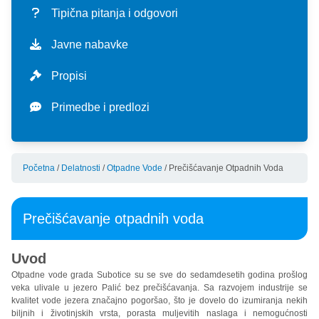
misija i vizija
cenovnik usluga
DELATNOSTI
Tipična pitanja i odgovori
istorijat
eksterne usluge
vodosnabdevanje
UPRAVLJANJE
Javne nabavke
mapa usluga
kalkulator potrošnje
proizvodnja i prerada vode
otpadne vode
investicije
STANDARDI
Propisi
organizaciona šema
prijava stanja vodomera
isporuka vode
sakupljanje otpadnih voda
aktuelne investicije
finansije
integrisani menadžment sistem (ims)
Primedbe i predlozi
karakteristike sistema
priključenje
kvalitet pijaće vode
prečišćavanje otpadnih voda
program poslovanja
oblast primene standarda
sertifikati
propisi
tipična pitanja i odgovori
kvalitet otpadnih voda
kvartalni izveštaji
politika ims
haccp
Početna
/
Delatnosti
/
Otpadne Vode
/
Prečišćavanje Otpadnih Voda
zaštita podataka o ličnosti
primedbe i predlozi
javne nabavke - akti
ciljevi ims
separat
Prečišćavanje otpadnih voda
Uvod
Otpadne vode grada Subotice su se sve do sedamdesetih godina prošlog
veka ulivale u jezero Palić bez prečišćavanja. Sa razvojem industrije se
kvalitet vode jezera značajno pogoršao, što je dovelo do izumiranja nekih
biljnih i životinjskih vrsta, porasta muljevitih naslaga i nemogućnosti