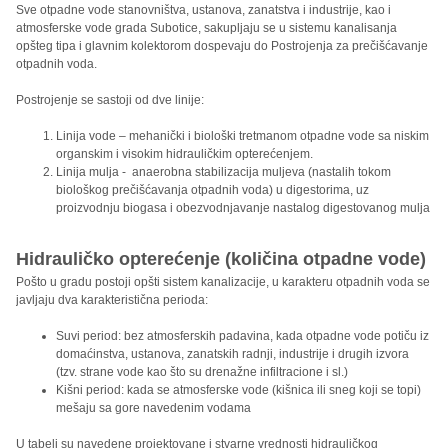
Sve otpadne vode stanovništva, ustanova, zanatstva i industrije, kao i
atmosferske vode grada Subotice, sakupljaju se u sistemu kanalisanja
opšteg tipa i glavnim kolektorom dospevaju do Postrojenja za prečišćavanje
otpadnih voda.
Postrojenje se sastoji od dve linije:
Linija vode – mehanički i biološki tretmanom otpadne vode sa niskim
organskim i visokim hidrauličkim opterećenjem.
Linija mulja - anaerobna stabilizacija muljeva (nastalih tokom
biološkog prečišćavanja otpadnih voda) u digestorima, uz
proizvodnju biogasa i obezvodnjavanje nastalog digestovanog mulja
Hidrauličko opterećenje (količina otpadne vode)
Pošto u gradu postoji opšti sistem kanalizacije, u karakteru otpadnih voda se
javljaju dva karakteristična perioda:
Suvi period: bez atmosferskih padavina, kada otpadne vode potiču iz
domaćinstva, ustanova, zanatskih radnji, industrije i drugih izvora
(tzv. strane vode kao što su drenažne infiltracione i sl.)
Kišni period: kada se atmosferske vode (kišnica ili sneg koji se topi)
mešaju sa gore navedenim vodama
U tabeli su navedene projektovane i stvarne vrednosti hidrauličkog