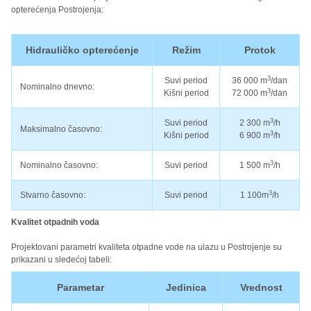
opterećenja Postrojenja:
Hidrauličko opterećenje
Režim
Protok
3
Suvi period
36 000 m
/dan
Nominalno dnevno:
3
Kišni period
72 000 m
/dan
3
Suvi period
2 300 m
/h
Maksimalno časovno:
3
Kišni period
6 900 m
/h
3
Nominalno časovno:
Suvi period
1 500 m
/h
3
Stvarno časovno:
Suvi period
1 100m
/h
Kvalitet otpadnih voda
Projektovani parametri kvaliteta otpadne vode na ulazu u Postrojenje su
prikazani u sledećoj tabeli:
Parametar
Jedinica
Vrednost