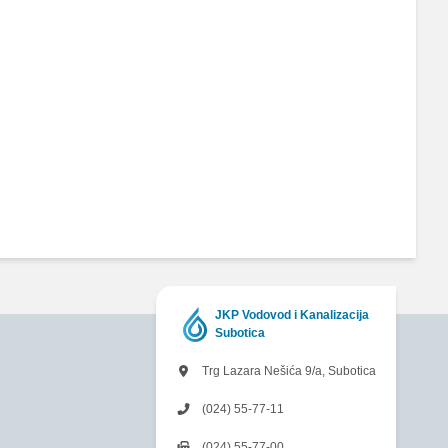
JKP Vodovod i Kanalizacija
Subotica
Trg Lazara Nešića 9/a, Subotica
(024) 55-77-11
(024) 55-77-00