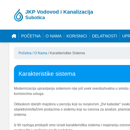
JKP Vodovod i Kanalizacija
Subotica
POČETNA
O NAMA
KORISNICI
DELATNOSTI
UPR
Početna
/
O Nama
/
Karakteristike Sistema
Karakteristike sistema
Modernizacija upravljanja sistemom nije još uvek sveobuhvatna u smislu ak
korisnicima usluga.
Odlaskom starijih majstora u penziju koji su svojevrsni „živi katastar“ 
objektivnim/tačnim podacima o sistemu koji su osnova za analize, planiran
sistema.
Iz tih razloga pristupili smo izradi karakteristika sistema i mapiranju osn