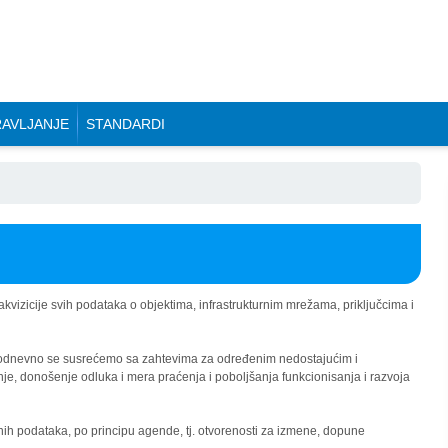
AVLJANJE
STANDARDI
vizicije svih podataka o objektima, infrastrukturnim mrežama, priključcima i
svakodnevno se susrećemo sa zahtevima za određenim nedostajućim i
je, donošenje odluka i mera praćenja i poboljšanja funkcionisanja i razvoja
ovnih podataka, po principu agende, tj. otvorenosti za izmene, dopune