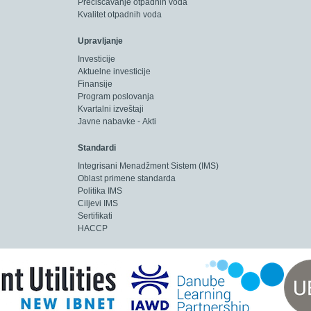
Prečišćavanje otpadnih voda
Kvalitet otpadnih voda
Upravljanje
 km
Investicije
Aktuelne investicije
Finansije
Program poslovanja
Kvartalni izveštaji
Javne nabavke - Akti
Standardi
Integrisani Menadžment Sistem (IMS)
Oblast primene standarda
Politika IMS
Ciljevi IMS
Sertifikati
HACCP