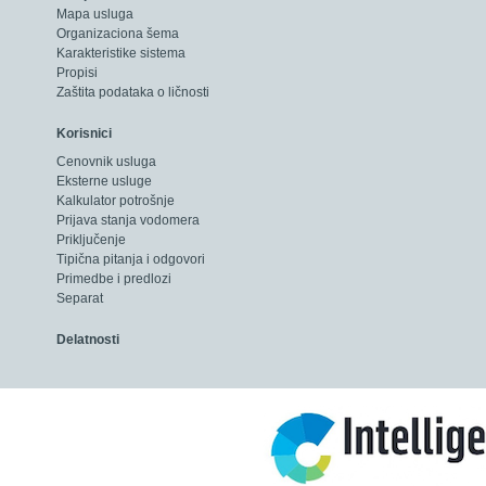
Mapa usluga
20
Broj domaćinstava u kuć.savet.
51
Organizaciona šema
11
Broj priključaka–široka potroš.
234
15
Broj usluženog stanovništva
0
Karakteristike sistema
Propisi
16
Ukupna dužina mreže
9,94
Zaštita podataka o ličnosti
Korisnici
17
Broj priključaka – široka potrošnja
0
Cenovnik usluga
Eksterne usluge
18
Broj priključaka – kućni saveti
0
Kalkulator potrošnje
Prijava stanja vodomera
Priključenje
Tipična pitanja i odgovori
Primedbe i predlozi
Separat
Delatnosti