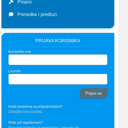
Propisi
Primedbe i predlozi
PRIJAVA KORISNIKA
Korisničko ime
Lozinka
Imate problema sa prijavljivanjem?
Zatražite novu lozinku.
Niste još registrovani?
Popunite formular za registraciju i prijavite se!