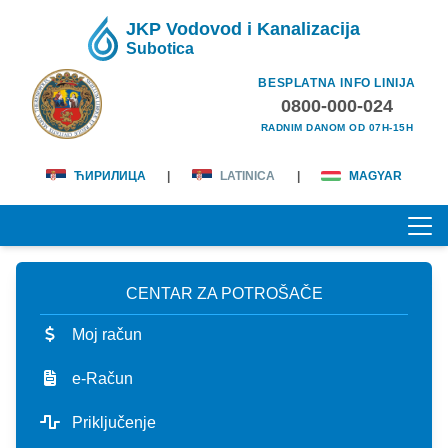
JKP Vodovod i Kanalizacija
Subotica
BESPLATNA INFO LINIJA
0800-000-024
RADNIM DANOM OD 07H-15H
ЋИРИЛИЦА
|
LATINICA
|
MAGYAR
CENTAR ZA POTROŠAČE
POČETNA
Moj račun
O NAMA
e-Račun
lična karta
KORISNICI
Priključenje