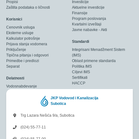
Propisi
Investicije
Zaštita podataka o ličnosti
Aktuelne investicije
Finansije
Program poslovanja
Korisnici
Kvartalni izveštaji
Cenovnik usluga
Javne nabavke - Akti
Eksterne usluge
Kalkulator potrošnje
Standardi
Prijava stanja vodomera
Priključenje
Integrisani Menadžment Sistem
Tipična pitanja i odgovori
(IMS)
Primedbe i predlozi
Oblast primene standarda
Separat
Politika IMS
Ciljevi IMS
Sertifikati
Delatnosti
HACCP
Vodosnabdevanje
JKP Vodovod i Kanalizacija
Subotica
Trg Lazara Nešića 9/a, Subotica
(024) 55-77-11