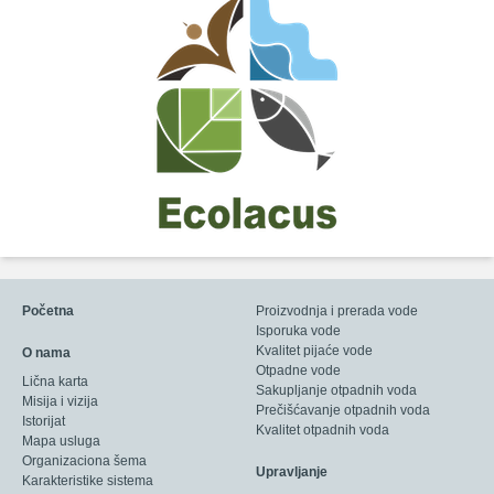
Početna
Proizvodnja i prerada vode
Isporuka vode
Kvalitet pijaće vode
O nama
Otpadne vode
Lična karta
Sakupljanje otpadnih voda
Misija i vizija
Prečišćavanje otpadnih voda
Istorijat
Kvalitet otpadnih voda
Mapa usluga
Organizaciona šema
Upravljanje
Karakteristike sistema