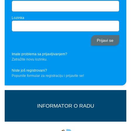
za tekući mesec, OD STRANE PREDSEDNIKA SKUPŠTINE
bez obzira da li ima potrošnje ili ne. Odluku o naplati pogonske
STANARA, a ako kućni savet nema predsednika izmena se vrši lično
spremnosti sistema donelo je Gradsko veće Grada Subotice.
uz pismenu izjavu i fotokopiju lične karte.
Lozinka
U našoj evidenciji predsednik skupštine stanara u Vašoj zgradi je
Petar Petrović iz stana br. 5, pa vas pozivamo da njemu prijavite ovaj
problem, jer je jedini on ovlašten da prijavljuje i odjavljuje brojeve
članova domaćinstva u vašoj zgradi.
Imate problema sa prijavljivanjem?
Zatražite novu lozinku.
Niste još registrovani?
Popunite formular za registraciju i prijavite se!
INFORMATOR O RADU