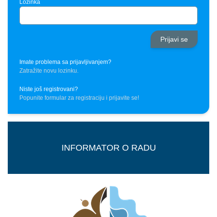
Lozinka
Imate problema sa prijavljivanjem?
Zatražite novu lozinku.
Niste još registrovani?
Popunite formular za registraciju i prijavite se!
INFORMATOR O RADU