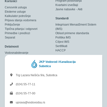
Program poslovanja
Korisnici
Kvartalni izveštaji
Cenovnik usluga
Javne nabavke - Akti
Eksterne usluge
Kalkulator potrošnje
Standardi
Prijava stanja vodomera
Priključenje
Integrisani Menadžment Sistem
Tipična pitanja i odgovori
(IMS)
Primedbe i predlozi
Oblast primene standarda
Separat
Politika IMS
Ciljevi IMS
Sertifikati
Delatnosti
HACCP
Vodosnabdevanje
JKP Vodovod i Kanalizacija
Subotica
Trg Lazara Nešića 9/a, Subotica
(024) 55-77-11
(024) 55-77-00
uprava@vodovodsu.rs