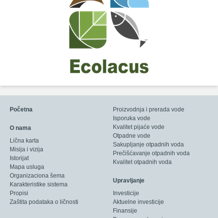
Početna
Proizvodnja i prerada vode
Isporuka vode
Kvalitet pijaće vode
O nama
Otpadne vode
Lična karta
Sakupljanje otpadnih voda
Misija i vizija
Prečišćavanje otpadnih voda
Istorijat
Kvalitet otpadnih voda
Mapa usluga
Organizaciona šema
Upravljanje
Karakteristike sistema
Propisi
Investicije
Zaštita podataka o ličnosti
Aktuelne investicije
Finansije