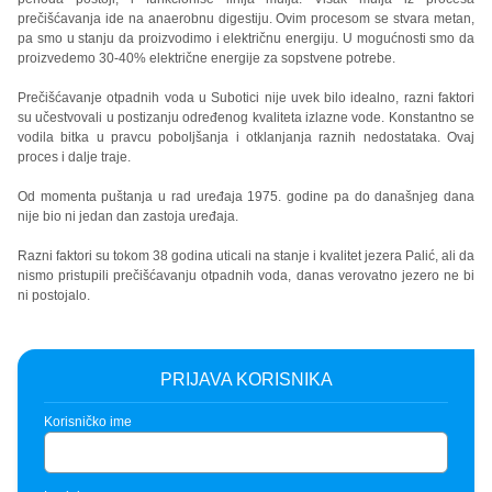
prečišćavanja ide na anaerobnu digestiju. Ovim procesom se stvara metan,
pa smo u stanju da proizvodimo i električnu energiju. U mogućnosti smo da
proizvedemo 30-40% električne energije za sopstvene potrebe.
Prečišćavanje otpadnih voda u Subotici nije uvek bilo idealno, razni faktori
su učestvovali u postizanju određenog kvaliteta izlazne vode. Konstantno se
vodila bitka u pravcu poboljšanja i otklanjanja raznih nedostataka. Ovaj
proces i dalje traje.
Od momenta puštanja u rad uređaja 1975. godine pa do današnjeg dana
nije bio ni jedan dan zastoja uređaja.
Razni faktori su tokom 38 godina uticali na stanje i kvalitet jezera Palić, ali da
nismo pristupili prečišćavanju otpadnih voda, danas verovatno jezero ne bi
ni postojalo.
PRIJAVA KORISNIKA
Korisničko ime