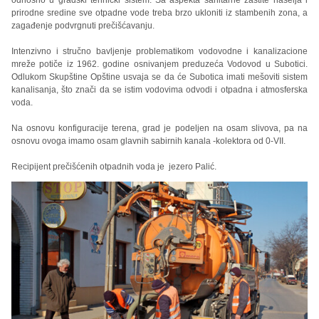
odnosno u gradski tehnički sistem. Sa aspekta sanitarne zaštite naselja i
prirodne sredine sve otpadne vode treba brzo ukloniti iz stambenih zona, a
zagađenje podvrgnuti prečišćavanju.
Intenzivno i stručno bavljenje problematikom vodovodne i kanalizacione
mreže potiče iz 1962. godine osnivanjem preduzeća Vodovod u Subotici.
Odlukom Skupštine Opštine usvaja se da će Subotica imati mešoviti sistem
kanalisanja, što znači da se istim vodovima odvodi i otpadna i atmosferska
voda.
Na osnovu konfiguracije terena, grad je podeljen na osam slivova, pa na
osnovu ovoga imamo osam glavnih sabirnih kanala -kolektora od 0-VII.
Recipijent prečišćenih otpadnih voda je jezero Palić.