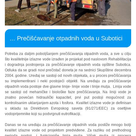
... Prečišćavanje otpadnih voda u Subotici
Potreba za daljim poboljšanjem prečišćavanja otpadnih voda, a sve u cilju
što kvalitetnije izlazne vode izrađen je projekat pod naslovom Rehabilitacija
i dogradnja postrojenja za prečišćavanje otpadnih voda opštine Subotica.
Odluka da se gradi novi prečistač doneta je na sednici Skupštine decembra
2004. godine. Uređaj se sastoji od novih objekata, a u proces prečišćavanja
su implementirani i neki postojeći objekti. Na uređaju za prečišćavanje
otpadnih voda postoje dve glavne linije- linije vode i linije mulja. Linija vode
se sastoji od mehaničke i biološke faze prečišćavanja. Na liniji vode je
znatno povećan hidraulički kapacitet, prvi put postoji mogućnost za
kontrolisanim uklanjanjem azota i fosfora. Kvalitet izlazne vode je definisan
u skladu sa Direktivom Evropskog saveta (91/271/EEC) za osetljive
vodoprijemnike koji su podvrgnuti eutrofikaciji.
Danas se na uređaju za prečišćavanje otpadnih voda postiže mnogo bolji
kvalitet izlazne vode od projektom predviđene. Za razliku od prethodnog
perioda postoji, i funkcioniše linija mulja. Višak mulja iz procesa