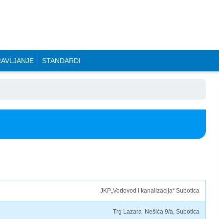
AVLJANJE
STANDARDI
JKP„Vodovod i kanalizacija“ Subotica
Trg Lazara Nešića 9/a, Subotica