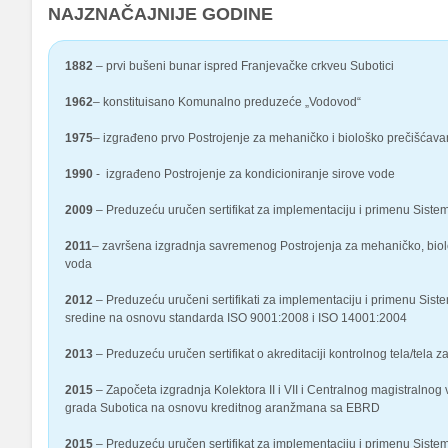
NAJZNAČAJNIJE GODINE
1882
– prvi bušeni bunar ispred Franjevačke crkveu Subotici
1962
– konstituisano Komunalno preduzeće „Vodovod“
1975
– izgrađeno prvo Postrojenje za mehaničko i biološko prečišćav
1990
- izgrađeno Postrojenje za kondicioniranje sirove vode
2009
– Preduzeću uručen sertifikat za implementaciju i primenu Sis
2011
– završena izgradnja savremenog Postrojenja za mehaničko, biološk
voda
2012
– Preduzeću uručeni sertifikati za implementaciju i primenu Sist
sredine na osnovu standarda ISO 9001:2008 i ISO 14001:2004
2013
– Preduzeću uručen sertifikat o akreditaciji kontrolnog tela/te
2015
– Započeta izgradnja Kolektora II i VII i Centralnog magistralno
grada Subotica na osnovu kreditnog aranžmana sa EBRD
2015
– Preduzeću uručen sertifikat za implementaciju i primenu Siste