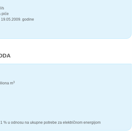
l/s
a piće
 19.05.2009. godine
VODA
3
iliona m
,01 % u odnosu na ukupne potrebe za električnom energijom