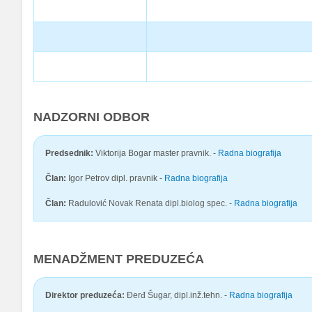
NADZORNI ODBOR
Predsednik:
Viktorija Bogar master pravnik. -
Radna biografija
Član:
Igor Petrov dipl. pravnik -
Radna biografija
Član:
Radulović Novak Renata dipl.biolog spec. -
Radna biografija
MENADŽMENT PREDUZEĆA
Direktor preduzeća:
Đerđ Šugar, dipl.inž.tehn. -
Radna biografija