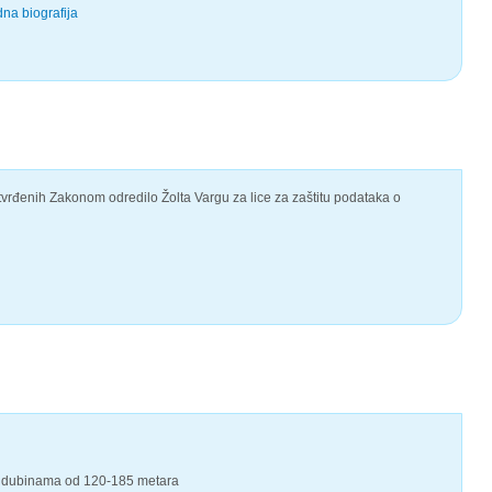
na biografija
utvrđenih Zakonom odredilo Žolta Vargu za lice za zaštitu podataka o
na dubinama od 120-185 metara