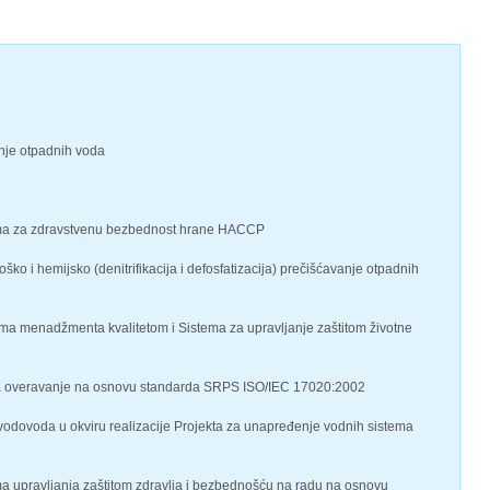
anje otpadnih voda
tema za zdravstvenu bezbednost hrane HACCP
o i hemijsko (denitrifikacija i defosfatizacija) prečišćavanje otpadnih
ema menadžmenta kvalitetom i Sistema za upravljanje zaštitom životne
la za overavanje na osnovu standarda SRPS ISO/IEC 17020:2002
g vodovoda u okviru realizacije Projekta za unapređenje vodnih sistema
ma upravljanja zaštitom zdravlja i bezbednošću na radu na osnovu