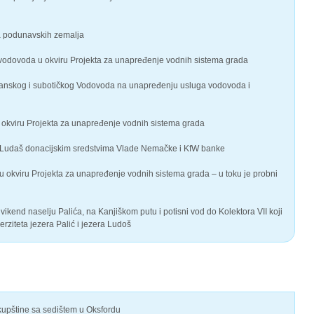
a podunavskih zemalja
g vodovoda u okviru Projekta za unapređenje vodnih sistema grada
nskog i subotičkog Vodovoda na unapređenju usluga vodovoda i
 okviru Projekta za unapređenje vodnih sistema grada
ić i Ludaš donacijskim sredstvima Vlade Nemačke i KfW banke
u okviru Projekta za unapređenje vodnih sistema grada – u toku je probni
end naselju Palića, na Kanjiškom putu i potisni vod do Kolektora VII koji
rziteta jezera Palić i jezera Ludoš
upštine sa sedištem u Oksfordu