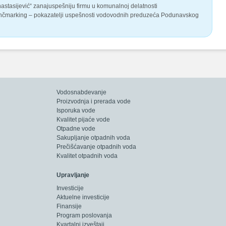
stasijević“ zanajuspešniju firmu u komunalnoj delatnosti
enčmarking – pokazatelji uspešnosti vodovodnih preduzeća Podunavskog
Vodosnabdevanje
Proizvodnja i prerada vode
Isporuka vode
Kvalitet pijaće vode
Otpadne vode
Sakupljanje otpadnih voda
Prečišćavanje otpadnih voda
Kvalitet otpadnih voda
Upravljanje
Investicije
Aktuelne investicije
Finansije
Program poslovanja
Kvartalni izveštaji