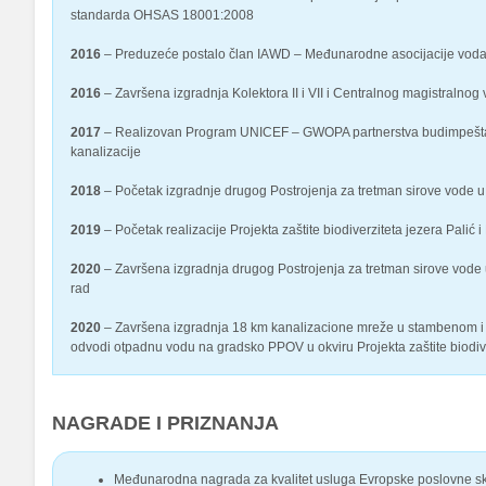
standarda OHSAS 18001:2008
2016
– Preduzeće postalo član IAWD – Međunarodne asocijacije vod
2016
– Završena izgradnja Kolektora II i VII i Centralnog magistralno
2017
– Realizovan Program UNICEF – GWOPA partnerstva budimpešta
kanalizacije
2018
– Početak izgradnje drugog Postrojenja za tretman sirove vode u
2019
– Početak realizacije Projekta zaštite biodiverziteta jezera Pal
2020
– Završena izgradnja drugog Postrojenja za tretman sirove vode 
rad
2020
– Završena izgradnja 18 km kanalizacione mreže u stambenom i vik
odvodi otpadnu vodu na gradsko PPOV u okviru Projekta zaštite biodive
NAGRADE I PRIZNANJA
Međunarodna nagrada za kvalitet usluga Evropske poslovne sk