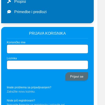
Propisi
Primedbe i predlozi
PRIJAVA KORISNIKA
Korisničko ime
Lozinka
Imate problema sa prijavljivanjem?
Zatražite novu lozinku.
Niste još registrovani?
Popunite formular za registraciju i prijavite se!