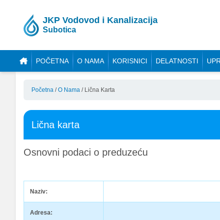
JKP Vodovod i Kanalizacija
Subotica
POČETNA
O NAMA
KORISNICI
DELATNOSTI
UPR
Početna
/
O Nama
/
Lična Karta
Lična karta
Osnovni podaci o preduzeću
Naziv:
Adresa: