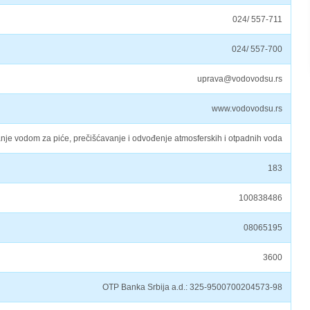
024/ 557-711
024/ 557-700
uprava@vodovodsu.rs
www.vodovodsu.rs
je vodom za piće, prečišćavanje i odvođenje atmosferskih i otpadnih voda
183
100838486
08065195
3600
OTP Banka Srbija a.d.: 325-9500700204573-98