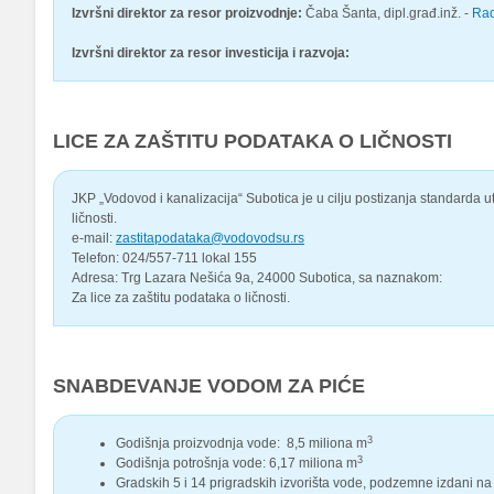
Izvršni direktor za resor proizvodnje:
Čaba Šanta, dipl.građ.inž. -
Rad
Izvršni direktor za resor investicija i razvoja:
LICE ZA ZAŠTITU PODATAKA O LIČNOSTI
JKP „Vodovod i kanalizacija“ Subotica je u cilju postizanja standarda 
ličnosti.
e-mail:
zastitapodataka@vodovodsu.rs
Telefon: 024/557-711 lokal 155
Adresa: Trg Lazara Nešića 9a, 24000 Subotica, sa naznakom:
Za lice za zaštitu podataka o ličnosti.
SNABDEVANJE VODOM ZA PIĆE
3
Godišnja proizvodnja vode: 8,5 miliona m
3
Godišnja potrošnja vode: 6,17 miliona m
Gradskih 5 i 14 prigradskih izvorišta vode, podzemne izdani 