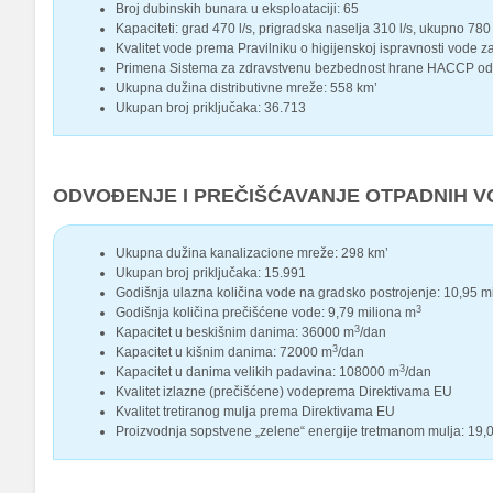
Broj dubinskih bunara u eksploataciji: 65
Kapaciteti: grad 470 l/s, prigradska naselja 310 l/s, ukupno 780 
Kvalitet vode prema Pravilniku o higijenskoj ispravnosti vode z
Primena Sistema za zdravstvenu bezbednost hrane HACCP od
Ukupna dužina distributivne mreže: 558 km’
Ukupan broj priključaka: 36.713
ODVOĐENJE I PREČIŠĆAVANJE OTPADNIH 
Ukupna dužina kanalizacione mreže: 298 km’
Ukupan broj priključaka: 15.991
Godišnja ulazna količina vode na gradsko postrojenje: 10,95 m
3
Godišnja količina prečišćene vode: 9,79 miliona m
3
Kapacitet u beskišnim danima: 36000 m
/dan
3
Kapacitet u kišnim danima: 72000 m
/dan
3
Kapacitet u danima velikih padavina: 108000 m
/dan
Kvalitet izlazne (prečišćene) vodeprema Direktivama EU
Kvalitet tretiranog mulja prema Direktivama EU
Proizvodnja sopstvene „zelene“ energije tretmanom mulja: 19