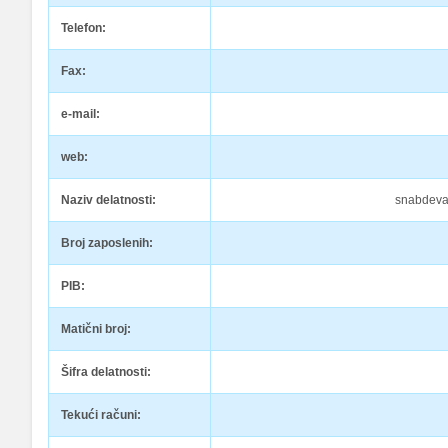
Telefon:
Fax:
e-mail:
web:
Naziv delatnosti:
snabdevan
Broj zaposlenih:
PIB:
Matični broj:
Šifra delatnosti:
Tekući računi: