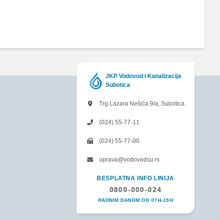
JKP Vodovod i Kanalizacija
Subotica
Trg Lazara Nešića 9/a, Subotica
(024) 55-77-11
(024) 55-77-00
uprava@vodovodsu.rs
BESPLATNA INFO LINIJA
0800-000-024
RADNIM DANOM OD 07H-15H