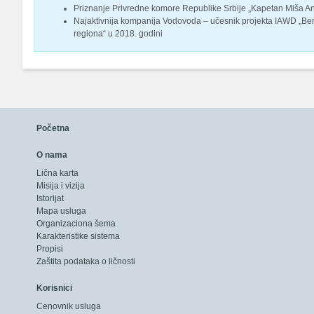
Priznanje Privredne komore Republike Srbije „Kapetan Miša Ana
Najaktivnija kompanija Vodovoda – učesnik projekta IAWD „B
regiona“ u 2018. godini
Početna
O nama
Lična karta
Misija i vizija
Istorijat
Mapa usluga
Organizaciona šema
Karakteristike sistema
Propisi
Zaštita podataka o ličnosti
Korisnici
Cenovnik usluga