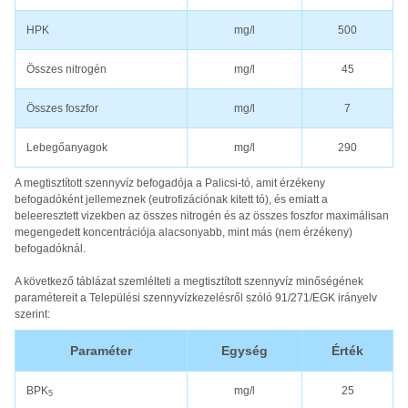
HPK
mg/l
500
Összes nitrogén
mg/l
45
Összes foszfor
mg/l
7
Lebegőanyagok
mg/l
290
A megtisztított szennyvíz befogadója a Palicsi-tó, amit érzékeny
befogadóként jellemeznek (eutrofizációnak kitett tó), és emiatt a
beleeresztett vizekben az összes nitrogén és az összes foszfor maximálisan
megengedett koncentrációja alacsonyabb, mint más (nem érzékeny)
befogadóknál.
A következő táblázat szemlélteti a megtisztított szennyvíz minőségének
paramétereit a Települési szennyvízkezelésről szóló 91/271/EGK irányelv
szerint:
Paraméter
Egység
Érték
BPK
mg/l
25
5