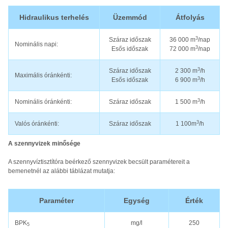
Hidraulikus terhelés
Üzemmód
Átfolyás
3
Száraz időszak
36 000 m
/nap
Nominális napi:
3
Esős időszak
72 000 m
/nap
3
Száraz időszak
2 300 m
/h
Maximális óránkénti:
3
Esős időszak
6 900 m
/h
3
Nominális óránkénti:
Száraz időszak
1 500 m
/h
3
Valós óránkénti:
Száraz időszak
1 100m
/h
A szennyvizek minősége
A szennyvíztisztítóra beérkező szennyvizek becsült paramétereit a
bemenetnél az alábbi táblázat mutatja:
Paraméter
Egység
Érték
BPK
mg/l
250
5