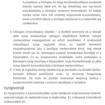
A projektum a biológiai és vegyi foszforeltávolításra kombinált
(hibrid) eljárást látott elő, és így lehetőség van vas-klorid
hozzáadására a biológiai medence kimeneténél. Az eddigi
munka során nem volt szükség vegyszerek hozzáadására,
mivel a foszfort sikerül a biológiai eljárással is a határérték alá
csökkenteni.
Utólagos (másodlagos) ülepítés – a tisztított szennyvíz és a lebegő
aktív iszap elválasztása utólagos ülepítőkben történik, melyek
szerkezetileg megegyeznek az előző ülepítőkkel. A kiválasztott
másodlagos iszap nagyobb része az ülepítő fenekéről
visszaforgatással újra a biológiai medencékbe kerül, míg ennek
kisebb részét (az ún. felesleges iszapot) szivattyúkkal távolítják el a
folyamatból, és az iszapvonalra továbbítják. Azért szükséges a
felesleges iszap kivonása a folyamatból, hogy fenntarthassák az aktív
iszap állandó koncentrációját a biológiai medencékben.
U toku je izgradnja novog objekta koji je predviđen za dodatni fizičko-
hemijski tretman prečišćene vode, uz doziranje koagulanta
ferihlorida. Sa ovim se postiže smanjenje ukupnog fosfora i
suspendovanih materija u vodi pre ispuštanja u recipijent.
Iszapvonal
Az iszapvonalon a szennyvíztisztítás során keletkező iszap kezelése történik,
melynek biogáz és stabilizált iszap a végterméke. Ez a folyamat a következő
szakaszokból áll: