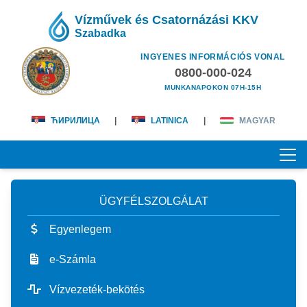
Vízművek és Csatornázási KKV
Szabadka
INGYENES INFORMÁCIÓS VONAL
0800-000-024
MUNKANAPOKON 07H-15H
ЋИРИЛИЦА
|
LATINICA
|
MAGYAR
ÜGYFÉLSZOLGÁLAT
KEZDŐOLDAL
Egyenlegem
RÓLUNK
e-Számla
magunkról
ÜGYFÉLSZOLGÁLAT
Vízvezeték-bekötés