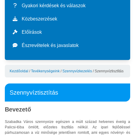
küldetésünk és jövőképünk
vízdíjak
TEVÉKENYSÉGEINK
Gyakori kérdések és válaszok
történetünk
külső szolgáltatások
vízellátás
IRÁNYÍTÁS
Közbeszerzések
szolgáltatásaink térképe
vízfogyasztási kalkulátor
ivóvíz-termelés
szennyvízkezelés
befektetések
SZABVÁNYOK
Előírások
szervezeti felépítés
vízóraállás bejelentése
ivóvíz-szolgáltatás
szenny- és csapadékvíz elvezetése
aktuális befektetések
pénzügyek
integrált vállalatirányítási rendszer (ims)
Észrevételek és javaslatok
rendszerjellemzők
vízvezeték-bekötés
ivóvíz minősége
szennyvíztisztítás
program poslovanja
szabványok alkalmazási területei
tanúsítványok
előírások
gyakori kérdések és válaszok
laboratóriumi szennyvíz-vizsgálat
háromhavi jelentések
ims politika
haccp
Kezdőoldal
/
Tevékenységeink
/
Szennyvízkezelés
/
Szennyvíztisztítás
adatvédelmi tájékoztatás
észrevételek és javaslatok
javne nabavke - akti
ims célok
Szennyvíztisztítás
Bevezető
Szabadka Város szennyvize egészen a múlt század hetvenes éveiig a
Palicsi-tóba ömlött, előzetes tisztítás nélkül. Az ipari fejlődéssel
párhuzamosan a víz minősége jelentősen romlott, ami egyes növényi- és