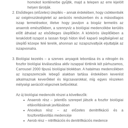
homokot konténerbe gyűjtik, majd a telepen az erre kijelölt
helyen tárolják.
Elsődleges (előzetes) ülepítés – annak érdekében, hogy csökkentsék
az oxigénszükségletet az aerációs rendszerben és a másodlagos
iszap termelésekor, illetve hogy javuljon a biogáz termelés az
anaerob emésztőkben, a szennyvíz a biológiai medencékbe kerülés
előtt áthalad az elsődleges ülepítőkön. A körkörös ülepítőkben a
lerakódott iszapot a lassan forgó hídon lévő kaparó segítségével az
ülepítő közepe felé terelik, ahonnan az iszapszivattyúk eljuttatják az
iszapvonalra.
Biológiai kezelés – a szerves anyagok lebontása és a nitrogén és
foszfor biológiai kiválasztása aktív iszappal történik két párhuzamos,
Carrousel 2000 típusú biológiai blokkban. A hatalmas medencékben
az iszapszemcsék lebegő alakban tartása érdekében keverést
alkalmaznak keverőkkel és légcsavarokkal, míg egyes részeken
mélységi aerációt végeznek befúvókkal.
Az új biológiai medencék részei a következők:
Anaerob rész – jelentős szerepet játszik a foszfor biológiai
eltávolításának javításában
Anoxikus rész – az előzetes denitrifikáció és a
foszforeltávolítás medencéje
Aerob rész – nitrifikációs és denitrifikációs medence