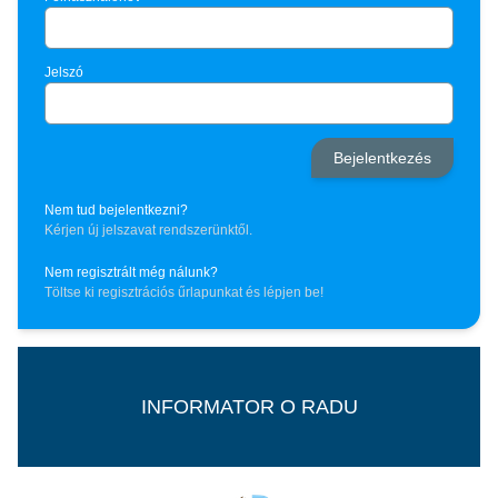
Jelszó
Nem tud bejelentkezni?
Kérjen új jelszavat rendszerünktől.
Nem regisztrált még nálunk?
Töltse ki regisztrációs űrlapunkat és lépjen be!
INFORMATOR O RADU