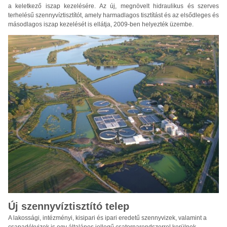
a keletkező iszap kezelésére. Az új, megnövelt hidraulikus és szerves
terhelésű szennyvíztisztítót, amely harmadlagos tisztítást és az elsődleges és
másodlagos iszap kezelését is ellátja, 2009-ben helyezték üzembe.
Új szennyvíztisztító telep
A lakossági, intézményi, kisipari és ipari eredetű szennyvizek, valamint a