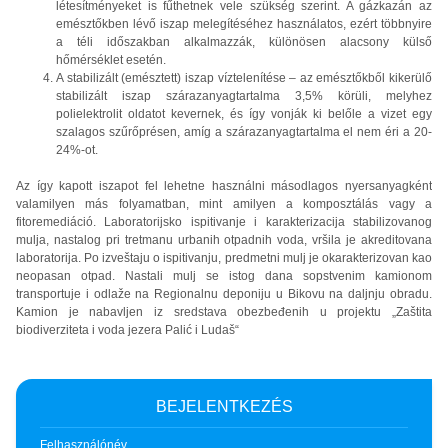
létesítményeket is fűthetnek vele szükség szerint. A gázkazán az
emésztőkben lévő iszap melegítéséhez használatos, ezért többnyire
a téli időszakban alkalmazzák, különösen alacsony külső
hőmérséklet esetén.
A stabilizált (emésztett) iszap víztelenítése – az emésztőkből kikerülő
stabilizált iszap szárazanyagtartalma 3,5% körüli, melyhez
polielektrolit oldatot kevernek, és így vonják ki belőle a vizet egy
szalagos szűrőprésen, amíg a szárazanyagtartalma el nem éri a 20-
24%-ot.
Az így kapott iszapot fel lehetne használni másodlagos nyersanyagként
valamilyen más folyamatban, mint amilyen a komposztálás vagy a
fitoremediáció. Laboratorijsko ispitivanje i karakterizacija stabilizovanog
mulja, nastalog pri tretmanu urbanih otpadnih voda, vršila je akreditovana
laboratorija. Po izveštaju o ispitivanju, predmetni mulj je okarakterizovan kao
neopasan otpad. Nastali mulj se istog dana sopstvenim kamionom
transportuje i odlaže na Regionalnu deponiju u Bikovu na daljnju obradu.
Kamion je nabavljen iz sredstava obezbeđenih u projektu „Zaštita
biodiverziteta i voda jezera Palić i Ludaš“
BEJELENTKEZÉS
Felhasználónév