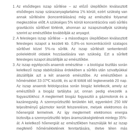
Az elsődleges iszap sűrítése – az előző ülepítőkön kiválasztott
elsődleges iszap szárazanyagtartalma 1% körüli, ezért szükség van
annak sűrítésére (koncentrálására) még az emésztési folyamat
megkezdése előtt. A szükséges 5% körüli koncentrációra való sűrítés
gravitációs sűrítővel történik, ahonnan az iszapszivattyúk szükség
szerint az emésztőkbe továbbítják az anyagot.
A felesleges iszap sűrítése – a másodlagos ülepítőkben kiválasztott
felesleges iszapot a kezdeti kb. 0,8%-os koncentrációról szalagos
sűrítővel közel 5%-ra sűrítik. Az iszap sűrítését serkentendő
polielektrolit oldatok hozzáadására van szükség. Ezt a sűrített
felesleges iszapot átszállítják az emésztőkbe.
Az iszap egylépcsős anaerob emésztése – a biológiai tisztítás során
keletkező iszap stabilizálása érdekében a sűrítés után szivattyúkkal
átszállítják azt a két anaerob emésztőbe. Az emésztőkben a
hőmérséklet 33-37ºC közötti, és az itt töltött idő legkevesebb 20 nap.
Az iszap anaerob feldolgozása során biogáz keletkezik, amely az
emésztőből a biogáz tartályba jut, onnan pedig elvezetik a
fogyasztókhoz. A megtermelt biogáz fogyasztói a gázmotorok és a
kazánegység. A szennyvíztisztító területén két, egyenként 250 kW
teljesítményű gázmotor került felszerelésre, melyek elektromos és
hőenergiát termelnek. Az így megtermelt elektromos energia
biztosítja a szennyvíztisztító teljes áramszükségletének mintegy 35%-
át. A keletkező hőenergiát az emésztőkben használják fel az iszap
megfelelő hőmérsékletének fenntartására, illetve télen más