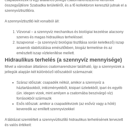
csapadékvizek is egy általános jellegű csatornarendszerrel kerülnek
összegyűjtésre Szabadka területéről, és a fő kollektoron keresztül jutnak el a
szennyvíztisztítóra.
A szennyvíztisztító két vonalból áll:
Vízvonal – a szennyvíz mechanikus és biológiai kezelése alacsony
szerves és magas hidraulikus terheléssel.
Iszapvonal – (a szennyvíz biológiai tisztítása során keletkező) iszap
anaerob stabilizálása emésztőkben, biogáz termelése és az
emésztett iszap víztelenítése mellett.
Hidraulikus terhelés (a szennyvíz mennyisége)
Mivel a városban általános csatornarendszer található, így a szennyvizek a
jellegük alapján két különböző időszakból származnak:
Száraz időszak: csapadék nélkül, amikor a szennyvíz a
háztartásokból, intézményekből, kisipari üzletekből, ipari és egyéb
(ún. idegen vizek, mint amilyen a csatornába beszivárgó víz)
forrásokból származik
Esős időszak: amikor a csapadékvizek (az esővíz vagy a hólé)
keveredik az említett szennyvizekkel
A táblázat szemlélteti a szennyvíztisztító hidraulikus terhelésének tervezett
és valós értékeit: