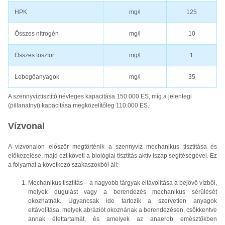
HPK
mg/l
125
Összes nitrogén
mg/l
10
Összes foszfor
mg/l
1
Lebegőanyagok
mg/l
35
A szennyvíztisztító névleges kapacitása 150.000 ES, míg a jelenlegi
(pillanatnyi) kapacitása megközelítőleg 110.000 ES.
Vízvonal
A vízvonalon először megtörténik a szennyvíz mechanikus tisztítása és
előkezelése, majd ezt követi a biológiai tisztítás aktív iszap segítéségével. Ez
a folyamat a következő szakaszokból áll:
Mechanikus tisztítás – a nagyobb tárgyak eltávolítása a bejövő vízből,
melyek dugulást vagy a berendezés mechanikus sérülését
okozhatnák. Ugyancsak ide tartozik a szervetlen anyagok
eltávolítása, melyek abráziót okoznának a berendezésen, csökkentve
annak élettartamát, és amelyek az anaerob emésztőkben