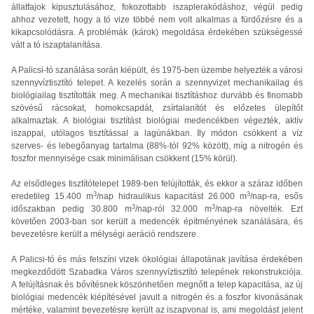
állatfajok kipusztulásához, fokozottabb iszaplerakódáshoz, végül pedig
ahhoz vezetett, hogy a tó vize többé nem volt alkalmas a fürdőzésre és a
kikapcsolódásra. A problémák (károk) megoldása érdekében szükségessé
vált a tó iszaptalanítása.
A Palicsi-tó szanálása során kiépült, és 1975-ben üzembe helyezték a városi
szennyvíztisztító telepet. A kezelés során a szennyvizet mechanikailag és
biológiailag tisztították meg. A mechanikai tisztításhoz durvább és finomabb
szövésű rácsokat, homokcsapdát, zsírtalanítót és előzetes ülepítőt
alkalmaztak. A biológiai tisztítást biológiai medencékben végezték, aktív
iszappal, utólagos tisztítással a lagúnákban. Ily módon csökkent a víz
szerves- és lebegőanyag tartalma (88%-tól 92% között), míg a nitrogén és
foszfor mennyisége csak minimálisan csökkent (15% körül).
Az elsődleges tisztítótelepet 1989-ben felújították, és ekkor a száraz időben
3
3
eredetileg 15.400 m
/nap hidraulikus kapacitást 26.000 m
/nap-ra, esős
3
3
időszakban pedig 30.800 m
/nap-ról 32.000 m
/nap-ra növelték. Ezt
követően 2003-ban sor került a medencék építményének szanálására, és
bevezetésre került a mélységi aeráció rendszere.
A Palicsi-tó és más felszíni vizek ökológiai állapotának javítása érdekében
megkezdődött Szabadka Város szennyvíztisztító telepének rekonstrukciója.
A felújításnak és bővítésnek köszönhetően megnőtt a telep kapacitása, az új
biológiai medencék kiépítésével javult a nitrogén és a foszfor kivonásának
mértéke, valamint bevezetésre került az iszapvonal is, ami megoldást jelent