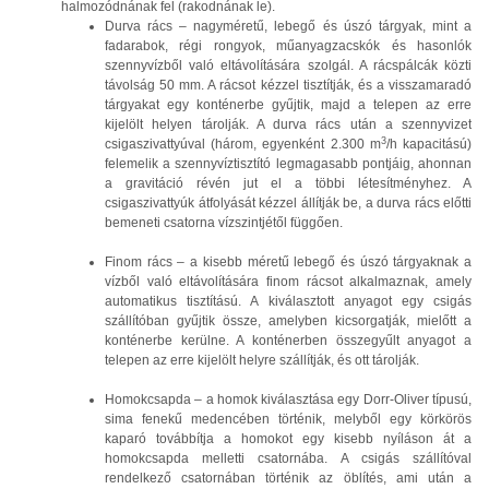
halmozódnának fel (rakodnának le).
Durva rács – nagyméretű, lebegő és úszó tárgyak, mint a
fadarabok, régi rongyok, műanyagzacskók és hasonlók
szennyvízből való eltávolítására szolgál. A rácspálcák közti
távolság 50 mm. A rácsot kézzel tisztítják, és a visszamaradó
tárgyakat egy konténerbe gyűjtik, majd a telepen az erre
kijelölt helyen tárolják. A durva rács után a szennyvizet
3
csigaszivattyúval (három, egyenként 2.300 m
/h kapacitású)
felemelik a szennyvíztisztító legmagasabb pontjáig, ahonnan
a gravitáció révén jut el a többi létesítményhez. A
csigaszivattyúk átfolyását kézzel állítják be, a durva rács előtti
bemeneti csatorna vízszintjétől függően.
Finom rács – a kisebb méretű lebegő és úszó tárgyaknak a
vízből való eltávolítására finom rácsot alkalmaznak, amely
automatikus tisztítású. A kiválasztott anyagot egy csigás
szállítóban gyűjtik össze, amelyben kicsorgatják, mielőtt a
konténerbe kerülne. A konténerben összegyűlt anyagot a
telepen az erre kijelölt helyre szállítják, és ott tárolják.
Homokcsapda – a homok kiválasztása egy Dorr-Oliver típusú,
sima fenekű medencében történik, melyből egy körkörös
kaparó továbbítja a homokot egy kisebb nyíláson át a
homokcsapda melletti csatornába. A csigás szállítóval
rendelkező csatornában történik az öblítés, ami után a