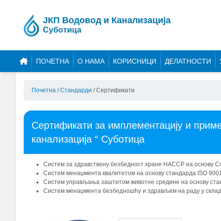
ЈКП Водовод и Канализација
Суботица
ПОЧЕТНА
О НАМА
КОРИСНИЦИ
ДЕЛАТНОСТИ
Почетна
/
Стандарди
/
Сертификати
Сертификати за имплементацију и прим
канализација “ Суботица
Систем за здравствену безбедност хране HACCP на основу Cod
Систем менаџмента квалитетом на основу стандарда ISO 900
Систем управљања заштитом животне средине на основу ста
Систем менаџмента безбедношћу и здрављем на раду у склад