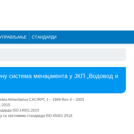
УПРАВЉАЊЕ
СТАНДАРДИ
ену система менаџмента у ЈКП „Водовод и
ex Alimentarius CAC/RPC 1 – 1969 Rev. 4 – 2003
1:2015
ндарда ISO 14001:2015
у са захтевима стандарда ISO 45001:2018