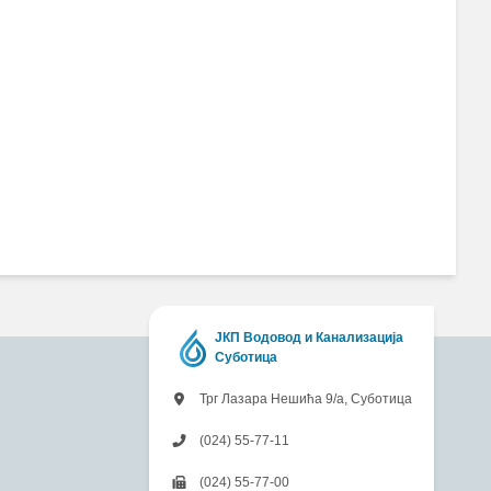
ЈКП Водовод и Канализација
Суботица
Трг Лазара Нешића 9/а, Суботица
(024) 55-77-11
(024) 55-77-00