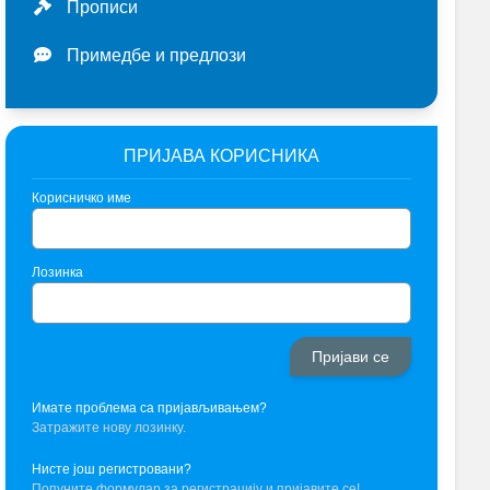
Прописи
Примедбе и предлози
ПРИЈАВА КОРИСНИКА
Корисничко име
Лозинка
Имате проблема са пријављивањем?
Затражите нову лозинку.
Нисте још регистровани?
Попуните формулар за регистрацију и пријавите се!