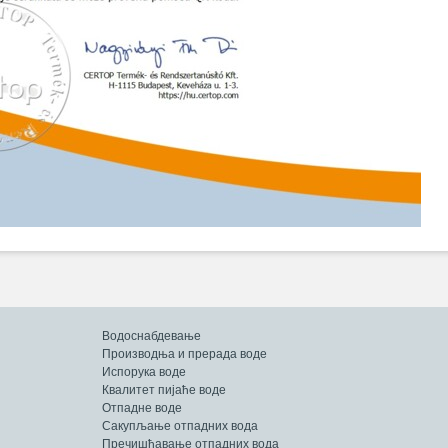
Водоснабдевање
Производња и прерада воде
Испорука воде
Квалитет пијаће воде
Отпадне воде
Сакупљање отпадних вода
Пречишћавање отпадних вода