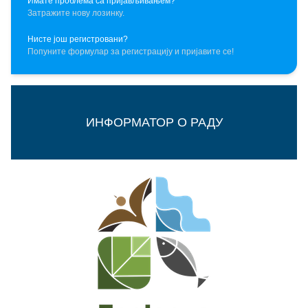
Имате проблема са пријављивањем?
Затражите нову лозинку.
Нисте још регистровани?
Попуните формулар за регистрацију и пријавите се!
ИНФОРМАТОР О РАДУ