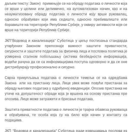
даљем тексту: Закон) примењује се на обраду података о личности која
се врши у целини или делимично, на аутоматизован начин, као и на
неауматизовану обраду података о личности коју врши руковалац,
односно обрађивач који има седиште, односно пребивалиште или
боравиште на територији Републике Србије, у оквиру активности које се
врше на територији Републике Србије.
ЈКП“Водовод и канализација“ Суботица у циљу постизања стандарда
утврђених Законом препознаје важност заштите приватности,
сигурности и заштите података за физичка лица и пословна политика је
усмерена сталном побољшању система безбедности информација,
водећи рачуна да се са информацијама поступа одговорно и да се оне
дистрибуирају професионално и сигурно.
Сврха прикупљања података о личности темељи се на одредбама
Закона или на пристанку лица. Лице увек може повући пристанак за
обраду његових података у одређеној евиденцији. Опозив пристанка не
утиче на допуштеност обраде која је вршена на основу пристанка пре
опозива. Лице може затражити и брисање података.
Заштита приватности података о личности је трајна обавеза руковаоца
и обрађивача, те особа која су на било који начин у контакту са
подацима.
ЈКП “Водовод и канализација“ Суботица ради извршавања послова из