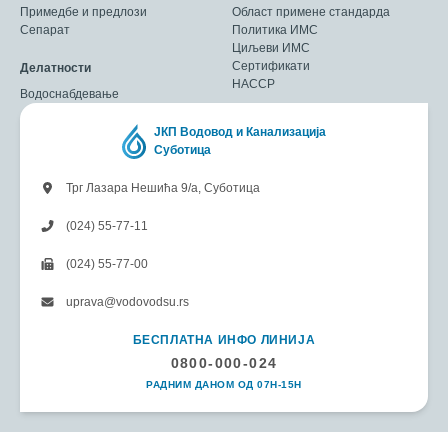
Примедбе и предлози
Област примене стандарда
Сепарат
Политика ИМС
Циљеви ИМС
Сертификати
Делатности
HACCP
Водоснабдевање
ЈКП Водовод и Канализација
Суботица
Трг Лазара Нешића 9/а, Суботица
(024) 55-77-11
(024) 55-77-00
uprava@vodovodsu.rs
БЕСПЛАТНА ИНФО ЛИНИЈА
0800-000-024
РАДНИМ ДАНОМ ОД 07H-15H