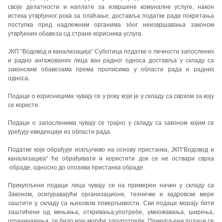
своје делатности и наплате за извршене комуналне услуге, након
истека утврђеног рока за плаћање, доставља податке ради покретања
поступка пред надлежним органима због неизвршавања законом
утврђених обавеза од стране корисника услуга.
ЈКП “Водовод и канализација“ Суботица податке о личности запослених
и радно ангажованих лица ван радног односа доставља у складу са
законским обавезама према прописима у области рада и радних
односа.
Подаци о корисницима чувају се у року који је у складу са сврхом за коју
се користе.
Подаци о запосленима чувају се трајно у складу са законом којим се
уређују евиденције из области рада.
Податке које обрађује искључиво на основу пристанка, ЈКП“Водовод и
канализација“ ће обрађивати и користити док се не оствари сврха
обраде, односно до опозива пристанка обраде.
Прикупљени подаци лица чувају се на примерен начин у складу са
Законом, осигуравајући организационе, техничке и кадровске мере
заштите у складу са њиховом поверљивости. Сви подаци морају бити
заштићени од мењања, откривања,употребе, умножавања, ширења,
ограничавања, те било које могуће злоупотребе. Прикупљени подаци се