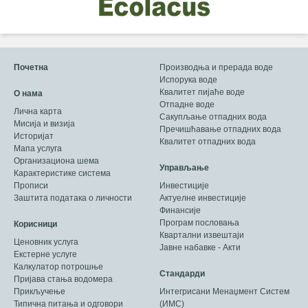
Почетна
Производња и прерада воде
Испорука воде
Квалитет пијаће воде
О нама
Отпадне воде
Лична карта
Сакупљање отпадних вода
Мисија и визија
Пречишћавање отпадних вода
Историјат
Квалитет отпадних вода
Мапа услуга
Организациона шема
Управљање
Карактеристике система
Прописи
Инвестиције
Заштита података о личности
Актуелне инвестиције
Финансије
Програм пословања
Корисници
Квартални извештаји
Ценовник услуга
Јавне набавке - Акти
Екстерне услуге
Калкулатор потрошње
Стандарди
Пријава стања водомера
Прикључење
Интегрисани Менаџмент Систем
Типична питања и одговори
(ИМС)