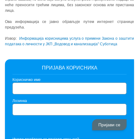
неће преносити трећим лицима, без законског основа или пристанка
лица.
Ова информација се јавно објављује путем интернет странице
предузећа.
Извор:
Информација корисницима услуга о примени Закона о заштити
података о личности у ЈКП „Водовод и канализација" Суботица
ПРИЈАВА КОРИСНИКА
Корисничко име
Лозинка