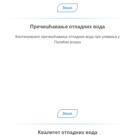
Више
Пречишћавање отпадних вода
Континуирано пречишћавање отпадних вода пре уливања у
Палићко језеро
Више
Квалитет отпадних вода