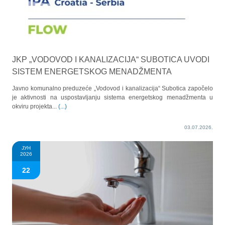
JKP „VODOVOD I KANALIZACIJA“ SUBOTICA UVODI
SISTEM ENERGETSKOG MENADŽMENTA
Javno komunalno preduzeće „Vodovod i kanalizacija“ Subotica započelo
je aktivnosti na uspostavljanju sistema energetskog menadžmenta u
okviru projekta...
(...)
03.07.2026.
ЈУН
2026
22