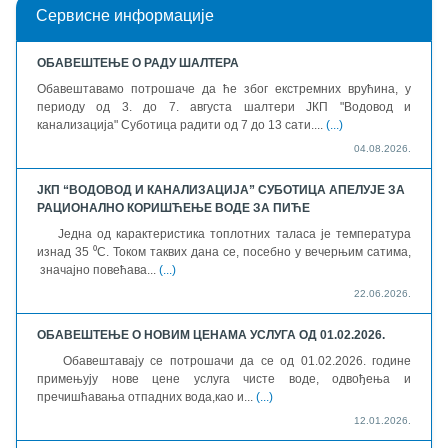
Сервисне информације
ОБАВЕШТЕЊЕ О РАДУ ШАЛТЕРА
Обавештавамо потрошаче да ће због екстремних врућина, у
периоду од 3. до 7. августа шалтери ЈКП "Водовод и
канализација" Суботица радити од 7 до 13 сати....
(...)
04.08.2026.
ЈКП “ВОДОВОД И КАНАЛИЗАЦИЈА” СУБОТИЦА АПЕЛУЈЕ ЗА
РАЦИОНАЛНО КОРИШЋЕЊЕ ВОДЕ ЗА ПИЋЕ
Једна од карактеристика топлотних таласа је температура
изнад 35 ⁰C. Током таквих дана се, посебно у вечерњим сатима,
значајно повећава...
(...)
22.06.2026.
OБАВЕШТЕЊЕ О НОВИМ ЦЕНАМА УСЛУГА ОД 01.02.2026.
Обавештавају се потрошачи да се од 01.02.2026. године
примењују нове цене услуга чисте воде, одвођења и
пречишћавања отпадних вода,као и...
(...)
12.01.2026.