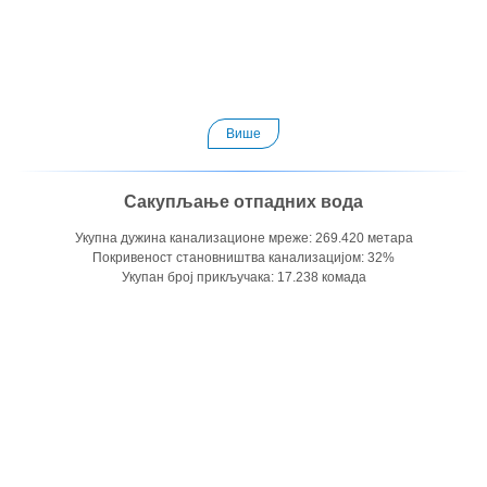
Више
Сакупљање отпадних вода
Укупна дужина канализационе мреже: 269.420 метара
Покривеност становништва канализацијом: 32%
Укупан број прикључака: 17.238 комада