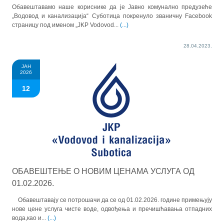
Обавештавамо наше кориснике да је Јавно комунално предузеће
„Водовод и канализација“ Суботица покренуло званичну Facebook
страницу под именом „JKP Vodovod...
(...)
28.04.2023.
ЈАН
2026
12
OБАВЕШТЕЊЕ О НОВИМ ЦЕНАМА УСЛУГА ОД
01.02.2026.
Обавештавају се потрошачи да се од 01.02.2026. године примењују
нове цене услуга чисте воде, одвођења и пречишћавања отпадних
вода,као и...
(...)