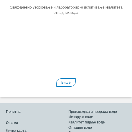
Свакодневно узорковање и лабораторијско испитивање квалитета
отпадних вода
Више
Почетна
Производња и прерада воде
Испорука воде
Квалитет пијаће воде
О нама
Отпадне воде
Лична карта