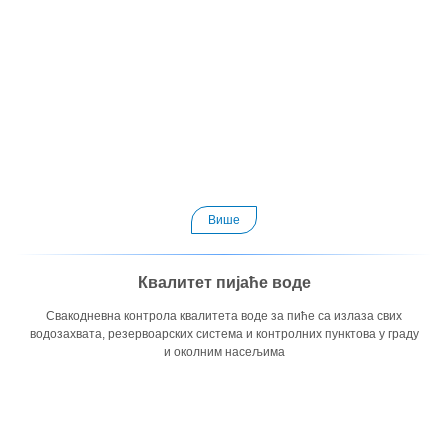
Више
Квалитет пијаће воде
Свакодневна контрола квалитета воде за пиће са излаза свих
водозахвата, резервоарских система и контролних пунктова у граду
и околним насељима