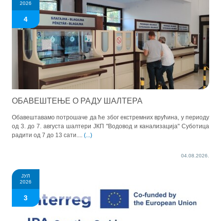
2026
4
ОБАВЕШТЕЊЕ О РАДУ ШАЛТЕРА
Обавештавамо потрошаче да ће због екстремних врућина, у периоду
од 3. до 7. августа шалтери ЈКП "Водовод и канализација" Суботица
радити од 7 до 13 сати....
(...)
04.08.2026.
ЈУЛ
2026
3