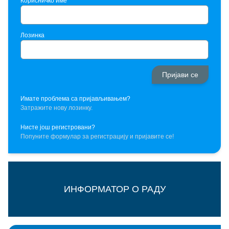
Корисничко име
Лозинка
Имате проблема са пријављивањем?
Затражите нову лозинку.
Нисте још регистровани?
Попуните формулар за регистрацију и пријавите се!
ИНФОРМАТОР О РАДУ