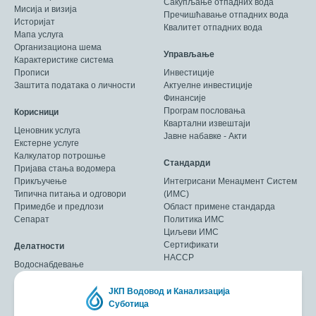
Сакупљање отпадних вода
Мисија и визија
Пречишћавање отпадних вода
Историјат
Квалитет отпадних вода
Мапа услуга
Организациона шема
Управљање
Карактеристике система
Прописи
Инвестиције
Заштита података о личности
Актуелне инвестиције
Финансије
Програм пословања
Корисници
Квартални извештаји
Ценовник услуга
Јавне набавке - Акти
Екстерне услуге
Калкулатор потрошње
Стандарди
Пријава стања водомера
Прикључење
Интегрисани Менаџмент Систем
Типична питања и одговори
(ИМС)
Примедбе и предлози
Област примене стандарда
Сепарат
Политика ИМС
Циљеви ИМС
Сертификати
Делатности
HACCP
Водоснабдевање
ЈКП Водовод и Канализација
Суботица