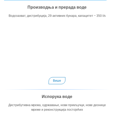
Производња и прерада воде
Водозахват, дистрибуција, 29 активних бунара, капацитет ~ 350 l/s
Више
Испорука воде
Дистрибутивна мрежа, одржавање, нови прикључци, нове деонице
мреже и реконструкција постојећих