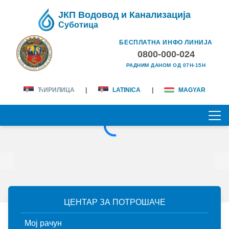
ЈКП Водовод и Канализација
Суботица
БЕСПЛАТНА ИНФО ЛИНИЈА
0800-000-024
РАДНИМ ДАНОМ ОД 07H-15H
ЋИРИЛИЦА
|
LATINICA
|
MAGYAR
ПОЧЕТНА
О НАМА
лична карта
КОРИСНИЦИ
ЦЕНТАР ЗА ПОТРОШАЧЕ
мисија и визија
Мој рачун
ценовник услуга
ДЕЛАТНОСТИ