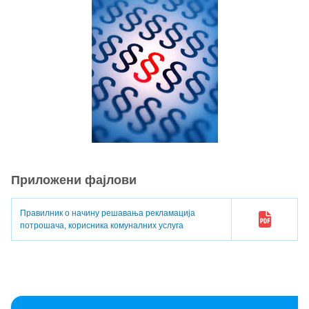
Приложени фајлови
Правилник о начину решавања рекламација
потрошача, корисника комуналних услуга