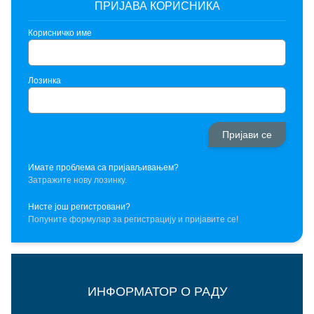
ПРИЈАВА КОРИСНИКА
Корисничко име
Лозинка
Имате проблема са пријављивањем?
Затражите нову лозинку.
Нисте још регистровани?
Попуните формулар за регистрацију и пријавите се!
ИНФОРМАТОР О РАДУ