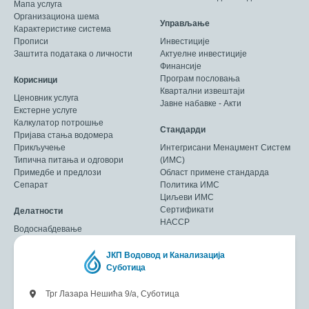
Мапа услуга
Организациона шема
Управљање
Карактеристике система
Прописи
Инвестиције
Заштита података о личности
Актуелне инвестиције
Финансије
Програм пословања
Корисници
Квартални извештаји
Ценовник услуга
Јавне набавке - Акти
Екстерне услуге
Калкулатор потрошње
Стандарди
Пријава стања водомера
Прикључење
Интегрисани Менаџмент Систем
Типична питања и одговори
(ИМС)
Примедбе и предлози
Област примене стандарда
Сепарат
Политика ИМС
Циљеви ИМС
Сертификати
Делатности
HACCP
Водоснабдевање
ЈКП Водовод и Канализација
Суботица
Трг Лазара Нешића 9/а, Суботица