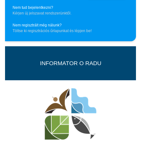
Nem tud bejelentkezni?
Kérjen új jelszavat rendszerünktől.
Nem regisztrált még nálunk?
Töltse ki regisztrációs űrlapunkat és lépjen be!
INFORMATOR O RADU