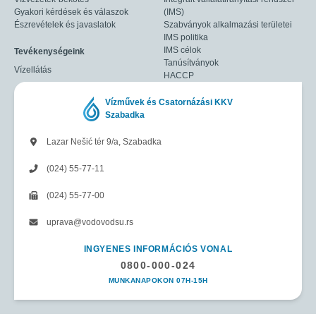
Gyakori kérdések és válaszok
(IMS)
Észrevételek és javaslatok
Szabványok alkalmazási területei
IMS politika
IMS célok
Tevékenységeink
Tanúsítványok
Vízellátás
HACCP
Vízművek és Csatornázási KKV
Szabadka
Lazar Nešić tér 9/a, Szabadka
(024) 55-77-11
(024) 55-77-00
uprava@vodovodsu.rs
INGYENES INFORMÁCIÓS VONAL
0800-000-024
MUNKANAPOKON 07H-15H