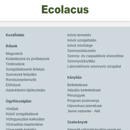
Kezdőoldal
Ivóvíz-termelés
Ivóvíz-szolgáltatás
Ivóvíz minősége
Rólunk
Szennyvízkezelés
Magunkról
Szenny- és csapadékvíz elvezetése
Küldetésünk és jövőképünk
Szennyvíztisztítás
Történetünk
Laboratóriumi szennyvíz-vizsgálat
Szolgáltatásaink térképe
Szervezeti felépítés
Irányítás
Rendszerjellemzők
Előírások
Befektetések
Adatvédelmi tájékoztatás
Aktuális befektetések
Pénzügyek
Program poslovanja
Ügyfélszolgálat
Háromhavi jelentések
Vízdíjak
Javne nabavke - Akti
Külső szolgáltatások
Vízfogyasztási kalkulátor
Szabványok
Vízóraállás bejelentése
Vízvezeték-bekötés
Integrált vállalatirányítási rendszer