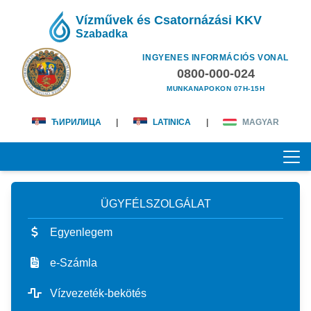
Vízművek és Csatornázási KKV
Szabadka
INGYENES INFORMÁCIÓS VONAL
0800-000-024
MUNKANAPOKON 07H-15H
ЋИРИЛИЦА
|
LATINICA
|
MAGYAR
ÜGYFÉLSZOLGÁLAT
KEZDŐOLDAL
Egyenlegem
RÓLUNK
e-Számla
magunkról
ÜGYFÉLSZOLGÁLAT
Vízvezeték-bekötés