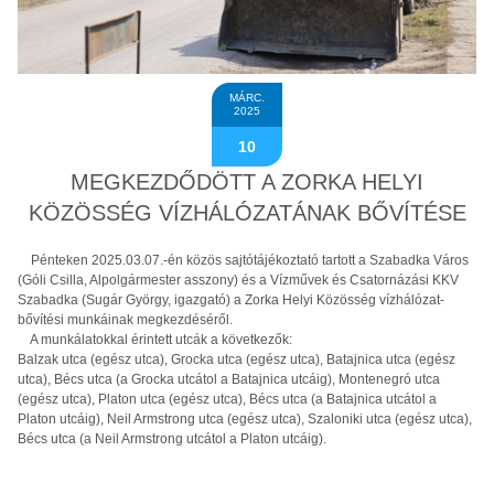
MÁRC.
2025
10
MEGKEZDŐDÖTT A ZORKA HELYI
KÖZÖSSÉG VÍZHÁLÓZATÁNAK BŐVÍTÉSE
Pénteken 2025.03.07.-én közös sajtótájékoztató tartott a Szabadka Város
(Góli Csilla, Alpolgármester asszony) és a Vízművek és Csatornázási KKV
Szabadka (Sugár György, igazgató) a Zorka Helyi Közösség vízhálózat-
bővítési munkáinak megkezdéséről.
A munkálatokkal érintett utcák a következők:
Balzak utca (egész utca), Grocka utca (egész utca), Batajnica utca (egész
utca), Bécs utca (a Grocka utcátol a Batajnica utcáig), Montenegró utca
(egész utca), Platon utca (egész utca), Bécs utca (a Batajnica utcátol a
Platon utcáig), Neil Armstrong utca (egész utca), Szaloniki utca (egész utca),
Bécs utca (a Neil Armstrong utcátol a Platon utcáig).