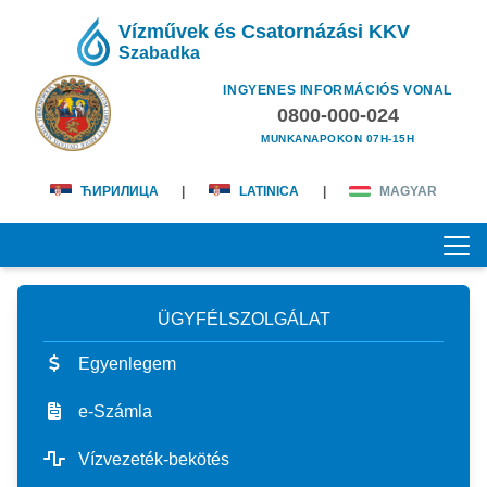
Vízművek és Csatornázási KKV
Szabadka
INGYENES INFORMÁCIÓS VONAL
0800-000-024
MUNKANAPOKON 07H-15H
ЋИРИЛИЦА
|
LATINICA
|
MAGYAR
ÜGYFÉLSZOLGÁLAT
KEZDŐOLDAL
Egyenlegem
RÓLUNK
e-Számla
magunkról
ÜGYFÉLSZOLGÁLAT
Vízvezeték-bekötés