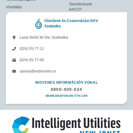
Tanúsítványok
Vízellátás
HACCP
Vízművek és Csatornázási KKV
Szabadka
Lazar Nešić tér 9/a, Szabadka
(024) 55-77-11
(024) 55-77-00
uprava@vodovodsu.rs
INGYENES INFORMÁCIÓS VONAL
0800-000-024
MUNKANAPOKON 07H-15H