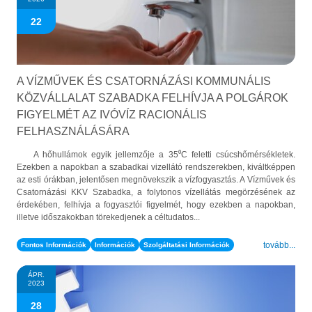
22
A VÍZMŰVEK ÉS CSATORNÁZÁSI KOMMUNÁLIS
KÖZVÁLLALAT SZABADKA FELHÍVJA A POLGÁROK
FIGYELMÉT AZ IVÓVÍZ RACIONÁLIS
FELHASZNÁLÁSÁRA
A hőhullámok egyik jellemzője a 35⁰C feletti csúcshőmérsékletek.
Ezekben a napokban a szabadkai vizellátó rendszerekben, kiváltképpen
az esti órákban, jelentősen megnövekszik a vízfogyasztás. A Vízművek és
Csatornázási KKV Szabadka, a folytonos vízellátás megörzésének az
érdekében, felhívja a fogyasztói figyelmét, hogy ezekben a napokban,
illetve időszakokban törekedjenek a céltudatos...
tovább...
Fontos Információk
Információk
Szolgáltatási Információk
ÁPR.
2023
28