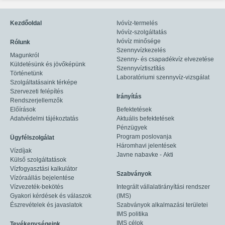
Kezdőoldal
Ivóvíz-termelés
Ivóvíz-szolgáltatás
Ivóvíz minősége
Rólunk
Szennyvízkezelés
Magunkról
Szenny- és csapadékvíz elvezetése
Küldetésünk és jövőképünk
Szennyvíztisztítás
Történetünk
Laboratóriumi szennyvíz-vizsgálat
Szolgáltatásaink térképe
Szervezeti felépítés
Irányítás
Rendszerjellemzők
Előírások
Befektetések
Adatvédelmi tájékoztatás
Aktuális befektetések
Pénzügyek
Program poslovanja
Ügyfélszolgálat
Háromhavi jelentések
Vízdíjak
Javne nabavke - Akti
Külső szolgáltatások
Vízfogyasztási kalkulátor
Szabványok
Vízóraállás bejelentése
Vízvezeték-bekötés
Integrált vállalatirányítási rendszer
Gyakori kérdések és válaszok
(IMS)
Észrevételek és javaslatok
Szabványok alkalmazási területei
IMS politika
IMS célok
Tevékenységeink