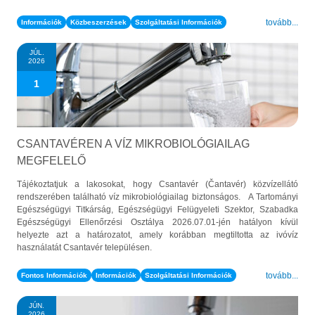
tovább...
Információk
Közbeszerzések
Szolgáltatási Információk
JÚL.
2026
1
CSANTAVÉREN A VÍZ MIKROBIOLÓGIAILAG
MEGFELELŐ
Tájékoztatjuk a lakosokat, hogy Csantavér (Čantavér) közvízellátó
rendszerében található víz mikrobiológiailag biztonságos. A Tartományi
Egészségügyi Titkárság, Egészségügyi Felügyeleti Szektor, Szabadka
Egészségügyi Ellenőrzési Osztálya 2026.07.01-jén hatályon kívül
helyezte azt a határozatot, amely korábban megtiltotta az ivóvíz
használatát Csantavér településen.
tovább...
Fontos Információk
Információk
Szolgáltatási Információk
JÚN.
2026