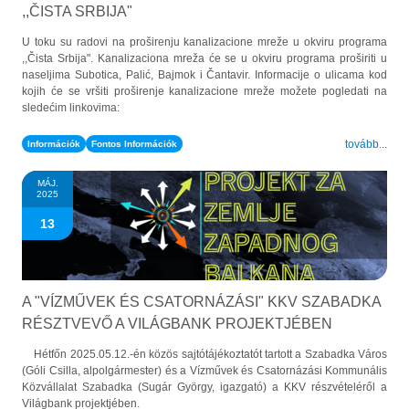
,,ČISTA SRBIJA"
U toku su radovi na proširenju kanalizacione mreže u okviru programa
,,Čista Srbija". Kanalizaciona mreža će se u okviru programa proširiti u
naseljima Subotica, Palić, Bajmok i Čantavir. Informacije o ulicama kod
kojih će se vršiti proširenje kanalizacione mreže možete pogledati na
sledećim linkovima:
tovább...
Információk
Fontos Információk
MÁJ.
2025
13
A "VÍZMŰVEK ÉS CSATORNÁZÁSI" KKV SZABADKA
RÉSZTVEVŐ A VILÁGBANK PROJEKTJÉBEN
Hétfőn 2025.05.12.-én közös sajtótájékoztatót tartott a Szabadka Város
(Góli Csilla, alpolgármester) és a Vízművek és Csatornázási Kommunális
Közvállalat Szabadka (Sugár György, igazgató) a KKV részvételéről a
Világbank projektjében.