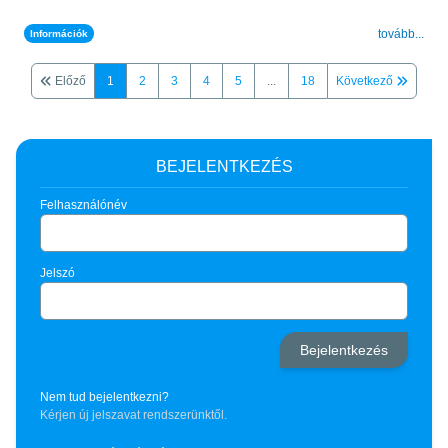
tovább...
Információk
Előző
1
2
3
4
5
...
18
Következő
BEJELENTKEZÉS
Felhasználónév
Jelszó
Nem tud bejelentkezni?
Kérjen új jelszavat rendszerünktől.