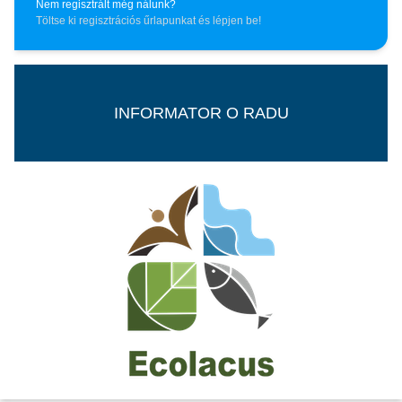
Nem regisztrált még nálunk?
Töltse ki regisztrációs űrlapunkat és lépjen be!
INFORMATOR O RADU