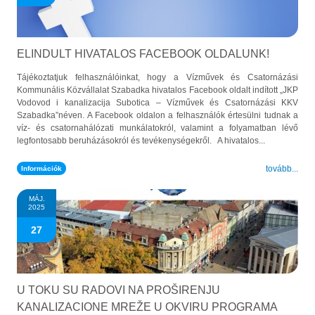
ELINDULT HIVATALOS FACEBOOK OLDALUNK!
Tájékoztatjuk felhasználóinkat, hogy a Vízművek és Csatornázási
Kommunális Közvállalat Szabadka hivatalos Facebook oldalt indított „JKP
Vodovod i kanalizacija Subotica – Vízművek és Csatornázási KKV
Szabadka”néven. A Facebook oldalon a felhasználók értesülni tudnak a
víz- és csatornahálózati munkálatokról, valamint a folyamatban lévő
legfontosabb beruházásokról és tevékenységekről. A hivatalos...
tovább...
Információk
MÁJ.
2025
27
U TOKU SU RADOVI NA PROŠIRENJU
KANALIZACIONE MREŽE U OKVIRU PROGRAMA