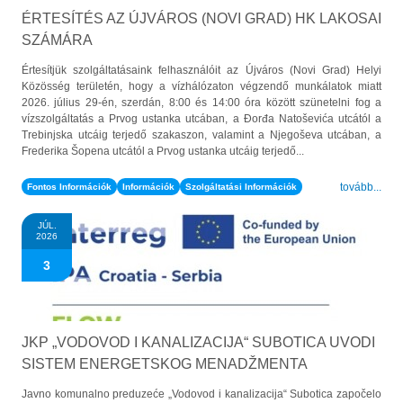
ÉRTESÍTÉS AZ ÚJVÁROS (NOVI GRAD) HK LAKOSAI
SZÁMÁRA
Értesítjük szolgáltatásaink felhasználóit az Újváros (Novi Grad) Helyi
Közösség területén, hogy a vízhálózaton végzendő munkálatok miatt
2026. július 29-én, szerdán, 8:00 és 14:00 óra között szünetelni fog a
vízszolgáltatás a Prvog ustanka utcában, a Đorđa Natoševića utcától a
Trebinjska utcáig terjedő szakaszon, valamint a Njegoševa utcában, a
Frederika Šopena utcától a Prvog ustanka utcáig terjedő...
tovább...
Fontos Információk
Információk
Szolgáltatási Információk
JÚL.
2026
3
JKP „VODOVOD I KANALIZACIJA“ SUBOTICA UVODI
SISTEM ENERGETSKOG MENADŽMENTA
Javno komunalno preduzeće „Vodovod i kanalizacija“ Subotica započelo