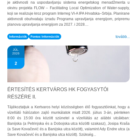
je aktivnosti na uspostavljanju sistema energetskog menadžmenta u
okviru projekta FLOW – Facilitating Local Optimization of Water-supply,
koji se realizuje kroz program Interreg VI-A IPA Hrvatska–Srbija. Planirane
aktivnosti obuhvataju izradu Programa upravljanja energijom, pripremu
planova upravljanja energijom za 2027. i 2028....
tovább...
Információk
Fontos Információk
JÚL.
2026
2
ÉRTESÍTÉS KERTVÁROS HK FOGYASYTÓI
RÉSZÉRE II.
Tájékoztatjuk a Kertvaros helyi közösségben élő fogyasztóinkat, hogy a
vízellátó hálózaton zajló munkálatok miatt 2026. július 3-án, pénteken
8:00 és 15:00 óra között szünetel a vízellátás az alábbi utcákban:
Banijska (a Petrinjska és a Dobojska utca közötti szakasz), Josipa Kraša
(a Save Kovačević és a Banijska utca között), valamint Ady Endre utca (a
Save Kovačević és a Banijska utca között). Szükség...