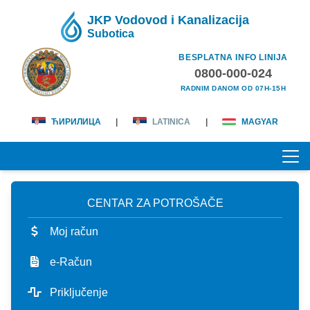
JKP Vodovod i Kanalizacija
Subotica
BESPLATNA INFO LINIJA
0800-000-024
RADNIM DANOM OD 07H-15H
ЋИРИЛИЦА
|
LATINICA
|
MAGYAR
CENTAR ZA POTROŠAČE
POČETNA
Moj račun
O NAMA
e-Račun
lična karta
KORISNICI
Priključenje