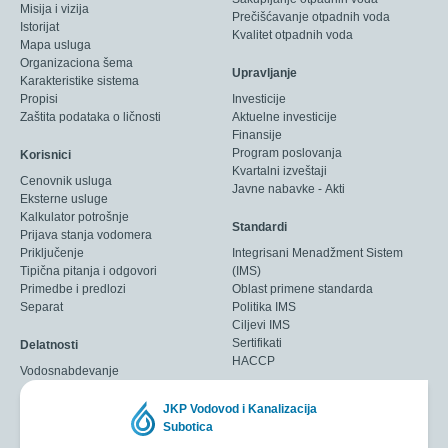
Misija i vizija
Prečišćavanje otpadnih voda
Istorijat
Kvalitet otpadnih voda
Mapa usluga
Organizaciona šema
Upravljanje
Karakteristike sistema
Propisi
Investicije
Zaštita podataka o ličnosti
Aktuelne investicije
Finansije
Program poslovanja
Korisnici
Kvartalni izveštaji
Cenovnik usluga
Javne nabavke - Akti
Eksterne usluge
Kalkulator potrošnje
Standardi
Prijava stanja vodomera
Priključenje
Integrisani Menadžment Sistem
Tipična pitanja i odgovori
(IMS)
Primedbe i predlozi
Oblast primene standarda
Separat
Politika IMS
Ciljevi IMS
Sertifikati
Delatnosti
HACCP
Vodosnabdevanje
JKP Vodovod i Kanalizacija
Subotica