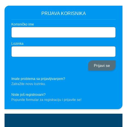
PRIJAVA KORISNIKA
Korisničko ime
Lozinka
Imate problema sa prijavljivanjem?
Zatražite novu lozinku.
Niste još registrovani?
Popunite formular za registraciju i prijavite se!