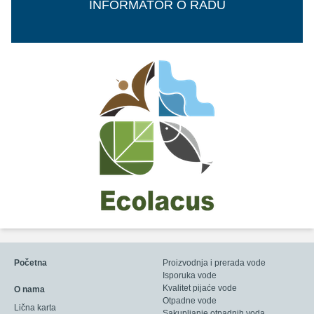
INFORMATOR O RADU
Početna
Proizvodnja i prerada vode
Isporuka vode
Kvalitet pijaće vode
O nama
Otpadne vode
Lična karta
Sakupljanje otpadnih voda