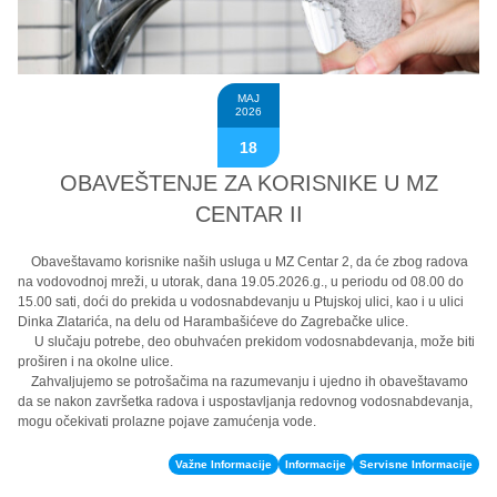
MAJ
2026
18
OBAVEŠTENJE ZA KORISNIKE U MZ
CENTAR II
Obaveštavamo korisnike naših usluga u MZ Centar 2, da će zbog radova
na vodovodnoj mreži, u utorak, dana 19.05.2026.g., u periodu od 08.00 do
15.00 sati, doći do prekida u vodosnabdevanju u Ptujskoj ulici, kao i u ulici
Dinka Zlatarića, na delu od Harambašićeve do Zagrebačke ulice.
U slučaju potrebe, deo obuhvaćen prekidom vodosnabdevanja, može biti
proširen i na okolne ulice.
Zahvaljujemo se potrošačima na razumevanju i ujedno ih obaveštavamo
da se nakon završetka radova i uspostavljanja redovnog vodosnabdevanja,
mogu očekivati prolazne pojave zamućenja vode.
Važne Informacije
Informacije
Servisne Informacije