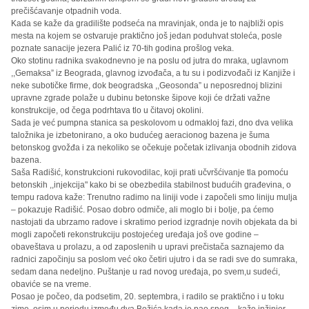
prečišćavanje otpadnih voda.
Kada se kaže da gradilište podseća na mravinjak, onda je to najbliži opis
mesta na kojem se ostvaruje praktično još jedan poduhvat stoleća, posle
poznate sanacije jezera Palić iz 70-tih godina prošlog veka.
Oko stotinu radnika svakodnevno je na poslu od jutra do mraka, uglavnom
,,Gemaksa” iz Beograda, glavnog izvođača, a tu su i podizvođači iz Kanjiže i
neke subotičke firme, dok beogradska ,,Geosonda” u neposrednoj blizini
upravne zgrade polaže u dubinu betonske šipove koji će držati važne
konstrukcije, od čega podrhtava tlo u čitavoj okolini.
Sada je već pumpna stanica sa peskolovom u odmakloj fazi, dno dva velika
taložnika je izbetonirano, a oko budućeg aeracionog bazena je šuma
betonskog gvožđa i za nekoliko se očekuje početak izlivanja obodnih zidova
bazena.
Saša Radišić, konstrukcioni rukovodilac, koji prati učvršćivanje tla pomoću
betonskih ,,injekcija" kako bi se obezbedila stabilnost budućih građevina, o
tempu radova kaže: Trenutno radimo na liniji vode i započeli smo liniju mulja
– pokazuje Radišić. Posao dobro odmiče, ali moglo bi i bolje, pa ćemo
nastojati da ubrzamo radove i skratimo period izgradnje novih objekata da bi
mogli započeti rekonstrukciju postojećeg uređaja još ove godine –
obaveštava u prolazu, a od zaposlenih u upravi prečistača saznajemo da
radnici započinju sa poslom već oko četiri ujutro i da se radi sve do sumraka,
sedam dana nedeljno. Puštanje u rad novog uređaja, po svem,u sudeći,
obaviće se na vreme.
Posao je počeo, da podsetim, 20. septembra, i radilo se praktično i u toku