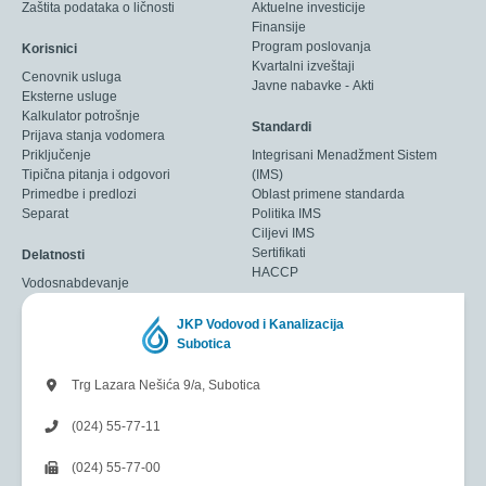
Zaštita podataka o ličnosti
Aktuelne investicije
Finansije
Program poslovanja
Korisnici
Kvartalni izveštaji
Cenovnik usluga
Javne nabavke - Akti
Eksterne usluge
Kalkulator potrošnje
Standardi
Prijava stanja vodomera
Priključenje
Integrisani Menadžment Sistem
Tipična pitanja i odgovori
(IMS)
Primedbe i predlozi
Oblast primene standarda
Separat
Politika IMS
Ciljevi IMS
Sertifikati
Delatnosti
HACCP
Vodosnabdevanje
JKP Vodovod i Kanalizacija
Subotica
Trg Lazara Nešića 9/a, Subotica
(024) 55-77-11
(024) 55-77-00