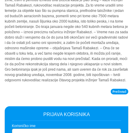
zime, osim u periodu između dva Božića kada je pao sneg – kaže inžinjer
Tamaš Rabakezi, rukovodilac realizacije projekta. Za to vreme uradili smo
temelje za objekte kao što su pumpna stanica, prethodne taložnike i jedan
od budućih aeracionih bazena, pomerili smo pri tome oko 7500 metara
kubnih zemlje, nasuli šljunka oko 2000 kubika, isto toliko peska, i na tome
počeli betoniranje. Do kraja januara negde oko 540 kubnih metara betona je
položeno – iznosi preciznu računicu inžinjer Rabakezi. – Vreme nas za sada
dobro služi i verujemo da će do juna biti okončani svi veći građevinski radovi
i da će ostati još samo oni sporedni, a zatim će početi montaža uređaja,
odnosno mašinske opreme – objašnjava Tamaš Rabakezi. – Ona će se
obaviti u toku leta, a već tamo negde krajem oktobra, ili možda još ranije,
mislim da ćemo probno pustiti vodu na novi prečistač. Kada on proradi, moći
će da počne rekonstrukcija starog dela i njegovo uklapanje u novi sistem.
Gro betoniranja ipak je još pred nama, ali sam uveren da će rok za završetak
novog gradskog uređaja, novembar 2008. godine, biti ispoštovan – tvrdi
odgovorni rukovodilac realizacije čitavog projekta inžinjer Tamaš Rabakezi.
Prečistač
PRIJAVA KORISNIKA
Korisničko ime