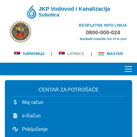
JKP Vodovod i Kanalizacija
Subotica
BESPLATNA INFO LINIJA
0800-000-024
RADNIM DANOM OD 07H-15H
ЋИРИЛИЦА
|
LATINICA
|
MAGYAR
CENTAR ZA POTROŠAČE
POČETNA
Moj račun
O NAMA
e-Račun
lična karta
KORISNICI
Priključenje