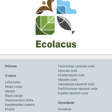
Početna
Proizvodnja i prerada vode
Isporuka vode
Kvalitet pijaće vode
O nama
Otpadne vode
Lična karta
Sakupljanje otpadnih voda
Misija i vizija
Prečišćavanje otpadnih voda
Istorijat
Kvalitet otpadnih voda
Mapa usluga
Organizaciona šema
Upravljanje
Karakteristike sistema
Propisi
Investicije