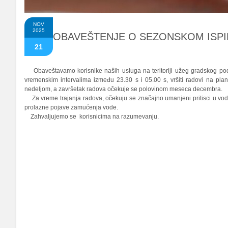
NOV
2025
OBAVEŠTENJE O SEZONSKOM ISP
21
Obaveštavamo korisnike naših usluga na teritoriji užeg gradskog podr
vremenskim intervalima između 23.30 s i 05.00 s, vršiti radovi na p
nedeljom, a završetak radova očekuje se polovinom meseca decembra.
Za vreme trajanja radova, očekuju se značajno umanjeni pritisci u vodo
prolazne pojave zamućenja vode.
Zahvaljujemo se korisnicima na razumevanju.