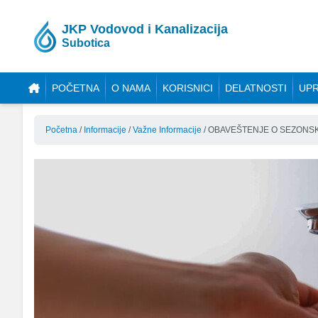
JKP Vodovod i Kanalizacija
Subotica
POČETNA
O NAMA
KORISNICI
DELATNOSTI
UPR
Početna
/
Informacije
/
Važne Informacije
/
OBAVEŠTENJE O SEZONS