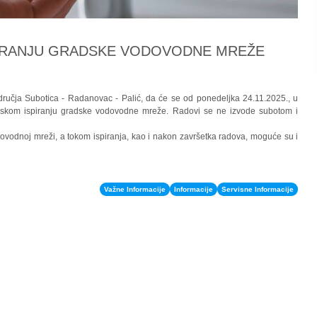
IRANJU GRADSKE VODOVODNE MREŽE
učja Subotica - Radanovac - Palić, da će se od ponedeljka 24.11.2025., u
lanskom ispiranju gradske vodovodne mreže. Radovi se ne izvode subotom i
vodnoj mreži, a tokom ispiranja, kao i nakon završetka radova, moguće su i
Važne Informacije
Informacije
Servisne Informacije