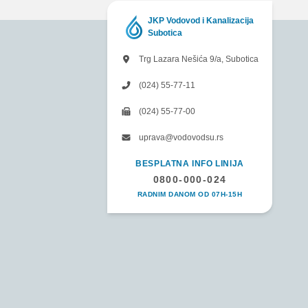
JKP Vodovod i Kanalizacija
Subotica
Trg Lazara Nešića 9/a, Subotica
(024) 55-77-11
(024) 55-77-00
uprava@vodovodsu.rs
BESPLATNA INFO LINIJA
0800-000-024
RADNIM DANOM OD 07H-15H