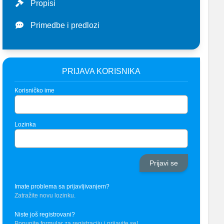
Propisi
Primedbe i predlozi
PRIJAVA KORISNIKA
Korisničko ime
Lozinka
Imate problema sa prijavljivanjem?
Zatražite novu lozinku.
Niste još registrovani?
Popunite formular za registraciju i prijavite se!