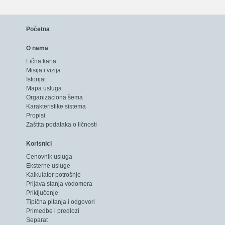
Početna
O nama
Lična karta
Misija i vizija
Istorijat
Mapa usluga
Organizaciona šema
Karakteristike sistema
Propisi
Zaštita podataka o ličnosti
Korisnici
Cenovnik usluga
Eksterne usluge
Kalkulator potrošnje
Prijava stanja vodomera
Priključenje
Tipična pitanja i odgovori
Primedbe i predlozi
Separat