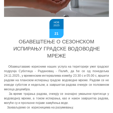
НОВ
2025
21
ОБАВЕШТЕЊЕ О СЕЗОНСКОМ
ИСПИРАЊУ ГРАДСКЕ ВОДОВОДНЕ
МРЕЖЕ
Обавештавамо кориснике наших услуга на територији ужег градског
подручја Суботица - Радановац - Палић, да ће се од понедељка
24.11.2025., у временским интервалима између 23.30 с и 05.00 с, вршити
радови на планском испирању градске водоводне мреже. Радови се не
изводе суботом и недељом, а завршетак радова очекује се половином
месеца децембра.
За време трајања радова, очекују се значајно умањени притисци у
водоводној мрежи, а током испирања, као и након завршетка радова,
могуће су и пролазне појаве замућења воде.
Захваљујемо се корисницима на разумевању.