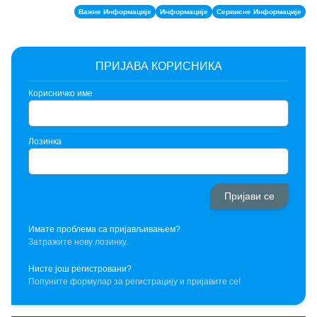
Важне Информације
Информације
Сервисне Информације
ПРИЈАВА КОРИСНИКА
Корисничко име
Лозинка
Имате проблема са пријављивањем?
Затражите нову лозинку.
Нисте још регистровани?
Попуните формулар за регистрацију и пријавите се!