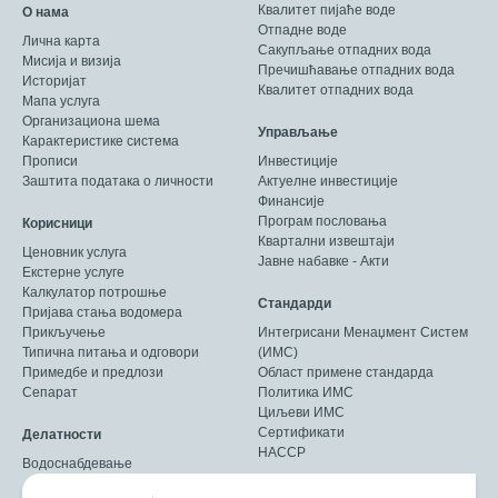
Квалитет пијаће воде
О нама
Отпадне воде
Лична карта
Сакупљање отпадних вода
Мисија и визија
Пречишћавање отпадних вода
Историјат
Квалитет отпадних вода
Мапа услуга
Организациона шема
Управљање
Карактеристике система
Прописи
Инвестиције
Заштита података о личности
Актуелне инвестиције
Финансије
Програм пословања
Корисници
Квартални извештаји
Ценовник услуга
Јавне набавке - Акти
Екстерне услуге
Калкулатор потрошње
Стандарди
Пријава стања водомера
Прикључење
Интегрисани Менаџмент Систем
Типична питања и одговори
(ИМС)
Примедбе и предлози
Област примене стандарда
Сепарат
Политика ИМС
Циљеви ИМС
Сертификати
Делатности
HACCP
Водоснабдевање