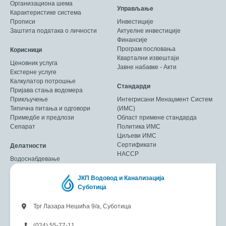
Организациона шема
Управљање
Карактеристике система
Прописи
Инвестиције
Заштита података о личности
Актуелне инвестиције
Финансије
Програм пословања
Корисници
Квартални извештаји
Ценовник услуга
Јавне набавке - Акти
Екстерне услуге
Калкулатор потрошње
Стандарди
Пријава стања водомера
Прикључење
Интегрисани Менаџмент Систем
Типична питања и одговори
(ИМС)
Примедбе и предлози
Област примене стандарда
Сепарат
Политика ИМС
Циљеви ИМС
Сертификати
Делатности
HACCP
Водоснабдевање
ЈКП Водовод и Канализација
Суботица
Трг Лазара Нешића 9/а, Суботица
(024) 55-77-11