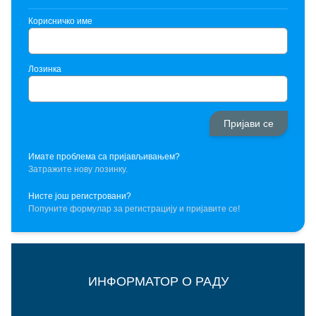
Корисничко име
Лозинка
Имате проблема са пријављивањем?
Затражите нову лозинку.
Нисте још регистровани?
Попуните формулар за регистрацију и пријавите се!
ИНФОРМАТОР О РАДУ