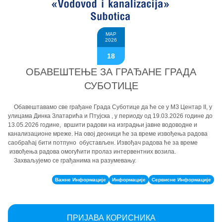
МАР
2026
18
ОБАВЕШТЕЊЕ ЗА ГРАЂАНЕ ГРАДА
СУБОТИЦЕ
Обавештавамо све грађане Града Суботице да ће се у МЗ Центар II, у
улицама Динка Златарића и Птујска , у периоду од 19.03.2026 године до
13.05.2026 године, вршити радови на изградњи јавне водоводне и
канализационе мреже. На овој деоници ће за време извођења радова
саобраћај бити потпуно обустављен. Извођач радова ће за време
извођења радова омогућити пролаз интервентних возила.
Захваљујемо се грађанима на разумевању.
Важне Информације
Информације
Сервисне Информације
ПРИЈАВА КОРИСНИКА