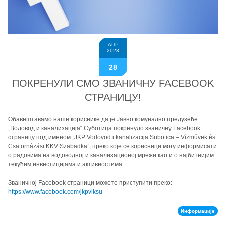
АПР
2023
28
ПОКРЕНУЛИ СМО ЗВАНИЧНУ FACEBOOK
СТРАНИЦУ!
Обавештавамо наше кориснике да је Јавно комунално предузеће
„Водовод и канализација“ Суботица покренуло званичну Facebook
страницу под именом „JKP Vodovod i kanalizacija Subotica – Vízművek és
Csatornázási KKV Szabadka”, преко које се корисници могу информисати
о радовима на водоводној и канализационој мрежи као и о најбитнијим
текућим инвестицијама и активностима.
Званичној Facebook страници можете приступити преко:
https://www.facebook.com/jkpviksu
Информације