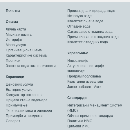
Почетна
Производња и прерада воде
Испорука воде
Квалитет пијаће воде
О нама
Отпадне воде
Лична карта
Сакупљање отпадних вода
Мисија и визија
Пречишћавање отпадних вода
Историјат
Квалитет отпадних вода
Мапа услуга
Организациона шема
Управљање
Карактеристике система
Прописи
Инвестиције
Заштита података о личности
Актуелне инвестиције
Финансије
Програм пословања
Корисници
Квартални извештаји
Ценовник услуга
Јавне набавке - Акти
Екстерне услуге
Калкулатор потрошње
Стандарди
Пријава стања водомера
Прикључење
Интегрисани Менаџмент Систем
Типична питања и одговори
(ИМС)
Примедбе и предлози
Област примене стандарда
Сепарат
Политика ИМС
Циљеви ИМС