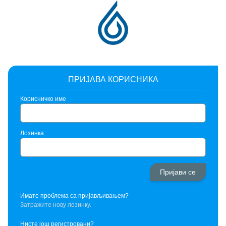
ПРИЈАВА КОРИСНИКА
Корисничко име
Лозинка
Имате проблема са пријављивањем?
Затражите нову лозинку.
Нисте још регистровани?