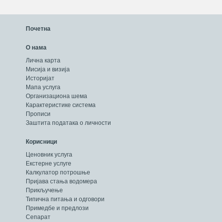
Почетна
О нама
Лична карта
Мисија и визија
Историјат
Мапа услуга
Организациона шема
Карактеристике система
Прописи
Заштита података о личности
Корисници
Ценовник услуга
Екстерне услуге
Калкулатор потрошње
Пријава стања водомера
Прикључење
Типична питања и одговори
Примедбе и предлози
Сепарат