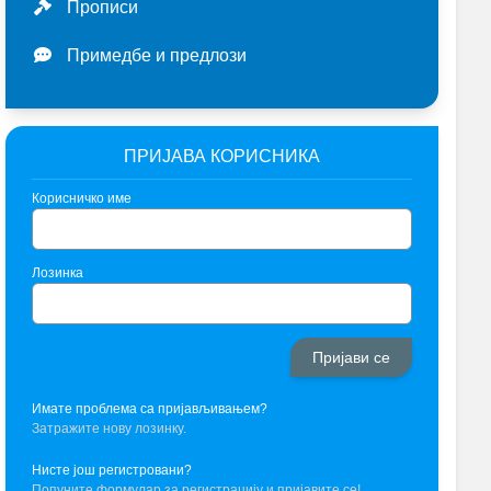
Прописи
Примедбе и предлози
ПРИЈАВА КОРИСНИКА
Корисничко име
Лозинка
Имате проблема са пријављивањем?
Затражите нову лозинку.
Нисте још регистровани?
Попуните формулар за регистрацију и пријавите се!