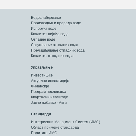
Водоснабдевање
Производња и прерада воде
Испорука воде
Квалитет пијаће воде
Отпадне воде
Сакупљање отпадних вода
Пречишћавање отпадних вода
Квалитет отпадних вода
Управљање
Инвестиције
Актуелне инвестиције
Финансије
Програм пословања
Квартални извештаји
Јавне набавке - Акти
Стандарди
Интегрисани Менаџмент Систем (ИМС)
Област примене стандарда
Политика ИМС