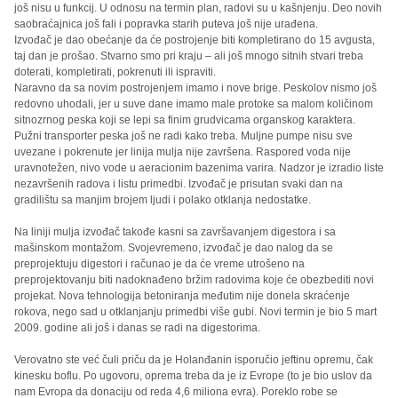
još nisu u funkcij. U odnosu na termin plan, radovi su u kašnjenju. Deo novih
saobraćajnica još fali i popravka starih puteva još nije urađena.
Izvođač je dao obećanje da će postrojenje biti kompletirano do 15 avgusta,
taj dan je prošao. Stvarno smo pri kraju – ali još mnogo sitnih stvari treba
doterati, kompletirati, pokrenuti ili ispraviti.
Naravno da sa novim postrojenjem imamo i nove brige. Peskolov nismo još
redovno uhodali, jer u suve dane imamo male protoke sa malom količinom
sitnozrnog peska koji se lepi sa finim grudvicama organskog karaktera.
Pužni transporter peska još ne radi kako treba. Muljne pumpe nisu sve
uvezane i pokrenute jer linija mulja nije završena. Raspored voda nije
uravnotežen, nivo vode u aeracionim bazenima varira. Nadzor je izradio liste
nezavršenih radova i listu primedbi. Izvođač je prisutan svaki dan na
gradilištu sa manjim brojem ljudi i polako otklanja nedostatke.
Na liniji mulja izvođač takođe kasni sa završavanjem digestora i sa
mašinskom montažom. Svojevremeno, izvođač je dao nalog da se
preprojektuju digestori i računao je da će vreme utrošeno na
preprojektovanju biti nadoknađeno bržim radovima koje će obezbediti novi
projekat. Nova tehnologija betoniranja međutim nije donela skraćenje
rokova, nego sad u otklanjanju primedbi više gubi. Novi termin je bio 5 mart
2009. godine ali još i danas se radi na digestorima.
Verovatno ste već čuli priču da je Holanđanin isporučio jeftinu opremu, čak
kinesku boflu. Po ugovoru, oprema treba da je iz Evrope (to je bio uslov da
nam Evropa da donaciju od reda 4,6 miliona evra). Poreklo robe se