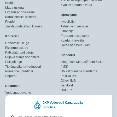
Prečišćavanje otpadnih voda
Istorijat
Kvalitet otpadnih voda
Mapa usluga
Organizaciona šema
Upravljanje
Karakteristike sistema
Propisi
Investicije
Zaštita podataka o ličnosti
Aktuelne investicije
Finansije
Program poslovanja
Korisnici
Kvartalni izveštaji
Cenovnik usluga
Javne nabavke - Akti
Eksterne usluge
Kalkulator potrošnje
Standardi
Prijava stanja vodomera
Priključenje
Integrisani Menadžment Sistem
Tipična pitanja i odgovori
(IMS)
Primedbe i predlozi
Oblast primene standarda
Separat
Politika IMS
Ciljevi IMS
Sertifikati
Delatnosti
HACCP
Vodosnabdevanje
JKP Vodovod i Kanalizacija
Subotica