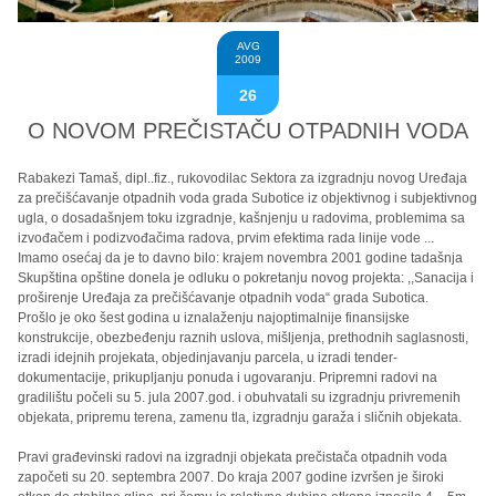
AVG
2009
26
O NOVOM PREČISTAČU OTPADNIH VODA
Rabakezi Tamaš, dipl..fiz., rukovodilac Sektora za izgradnju novog Uređaja
za prečišćavanje otpadnih voda grada Subotice iz objektivnog i subjektivnog
ugla, o dosadašnjem toku izgradnje, kašnjenju u radovima, problemima sa
izvođačem i podizvođačima radova, prvim efektima rada linije vode ...
Imamo osećaj da je to davno bilo: krajem novembra 2001 godine tadašnja
Skupština opštine donela je odluku o pokretanju novog projekta: ,,Sanacija i
proširenje Uređaja za prečišćavanje otpadnih voda“ grada Subotica.
Prošlo je oko šest godina u iznalaženju najoptimalnije finansijske
konstrukcije, obezbeđenju raznih uslova, mišljenja, prethodnih saglasnosti,
izradi idejnih projekata, objedinjavanju parcela, u izradi tender-
dokumentacije, prikupljanju ponuda i ugovaranju. Pripremni radovi na
gradilištu počeli su 5. jula 2007.god. i obuhvatali su izgradnju privremenih
objekata, pripremu terena, zamenu tla, izgradnju garaža i sličnih objekata.
Pravi građevinski radovi na izgradnji objekata prečistača otpadnih voda
započeti su 20. septembra 2007. Do kraja 2007 godine izvršen je široki