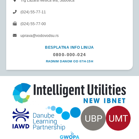
Trg Lazara Nešića 9/a, Subotica
(024) 55-77-11
(024) 55-77-00
uprava@vodovodsu.rs
BESPLATNA INFO LINIJA
0800-000-024
RADNIM DANOM OD 07H-15H