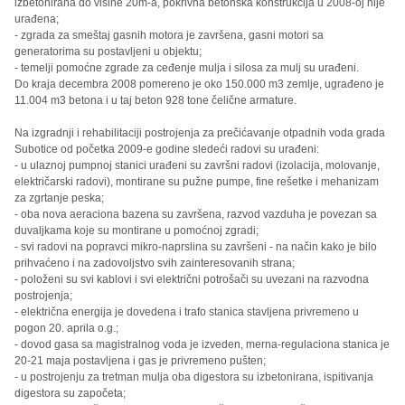
izbetonirana do visine 20m-a, pokrivna betonska konstrukcija u 2008-oj nije
urađena;
- zgrada za smeštaj gasnih motora je završena, gasni motori sa
generatorima su postavljeni u objektu;
- temelji pomoćne zgrade za ceđenje mulja i silosa za mulj su urađeni.
Do kraja decembra 2008 pomereno je oko 150.000 m3 zemlje, ugrađeno je
11.004 m3 betona i u taj beton 928 tone čelične armature.
Na izgradnji i rehabilitaciji postrojenja za prečićavanje otpadnih voda grada
Subotice od početka 2009-e godine sledeći radovi su urađeni:
- u ulaznoj pumpnoj stanici urađeni su završni radovi (izolacija, molovanje,
električarski radovi), montirane su pužne pumpe, fine rešetke i mehanizam
za zgrtanje peska;
- oba nova aeraciona bazena su završena, razvod vazduha je povezan sa
duvaljkama koje su montirane u pomoćnoj zgradi;
- svi radovi na popravci mikro-naprslina su završeni - na način kako je bilo
prihvaćeno i na zadovoljstvo svih zainteresovanih strana;
- položeni su svi kablovi i svi električni potrošači su uvezani na razvodna
postrojenja;
- električna energija je dovedena i trafo stanica stavljena privremeno u
pogon 20. aprila o.g.;
- dovod gasa sa magistralnog voda je izveden, merna-regulaciona stanica je
20-21 maja postavljena i gas je privremeno pušten;
- u postrojenju za tretman mulja oba digestora su izbetonirana, ispitivanja
digestora su započeta;