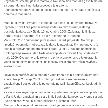
- zgrada za smeštaj gasnih motora je završena, fina montaža gasnih motora
sa generatorima i montaža cevovoda je urađena;
- pomoćna zgrada za ceđenje mulja i silos za mulj su izgrađeni, mašinska
oprema je montirana.
Malo o rokovima! Izvođač je ponudio i sa njime su i ugovoreni rokovi: za
izgradnju nove linije prečišćavanja voda i za rekonstrukciju starog
postrojenja da će završiti do 10. novembra 2008. Za izgradnju linije za
obradu mulja ugovoreni rok je bio 5. oktobar 2008. godine.
Već u toku 2007 primećeno je kašnjenje u izradi projekata. Na ovo je
izvođač i opominjan i obećavao je da će to nadoknaditi a i po ugovoru je
tako bilo predviđeno da projektuje i gradi. U toku 2008 godine tražio je
prolongiranje rokova i dao tvrda obećanja da će završiti liniju vode do 31.
maja 2009. Ovo pomeranje rokova je prihvaćeno jer smo u toku gradnje
videli da su rokovi potcenjeni i da je takav veliki projekat teško završiti u
kratkom roku.
Nova linija prečišćavanja otpadnih voda trebala je biti gotova do sredine
aprila. Tek je 25. maja 2009. u jutarnjim satima staro postrojenje
zaustavljeno i poslepodne je pokrenuta nova linija prečišćavanja otpadnih
voda.
Za sve vreme izgradnje otpadne vode grada nisu bez prečišćavanja ulazile
u Palić. U dan zaustavljanja stare linije i pokretanja nove - za vreme stajanja
- vode su zadržane i nisu neprečišćeno puštene u Palić.
Mnogo polemike je bilo na račun izgradnje prečistača: da li je to ugrozilo