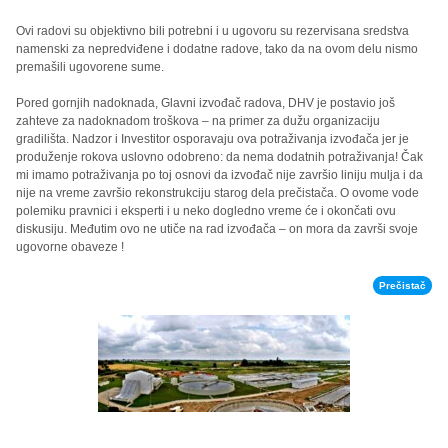
Ovi radovi su objektivno bili potrebni i u ugovoru su rezervisana sredstva
namenski za nepredviđene i dodatne radove, tako da na ovom delu nismo
premašili ugovorene sume.
Pored gornjih nadoknada, Glavni izvođač radova, DHV je postavio još
zahteve za nadoknadom troškova – na primer za dužu organizaciju
gradilišta. Nadzor i Investitor osporavaju ova potraživanja izvođača jer je
produženje rokova uslovno odobreno: da nema dodatnih potraživanja! Čak
mi imamo potraživanja po toj osnovi da izvođač nije završio liniju mulja i da
nije na vreme završio rekonstrukciju starog dela prečistača. O ovome vode
polemiku pravnici i eksperti i u neko dogledno vreme će i okončati ovu
diskusiju. Međutim ovo ne utiče na rad izvođača – on mora da završi svoje
ugovorne obaveze !
Prečistač