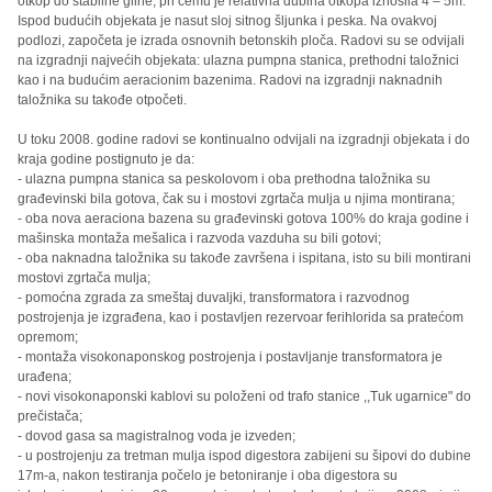
otkop do stabilne gline, pri čemu je relativna dubina otkopa iznosila 4 – 5m.
Ispod budućih objekata je nasut sloj sitnog šljunka i peska. Na ovakvoj
podlozi, započeta je izrada osnovnih betonskih ploča. Radovi su se odvijali
na izgradnji najvećih objekata: ulazna pumpna stanica, prethodni taložnici
kao i na budućim aeracionim bazenima. Radovi na izgradnji naknadnih
taložnika su takođe otpočeti.
U toku 2008. godine radovi se kontinualno odvijali na izgradnji objekata i do
kraja godine postignuto je da:
- ulazna pumpna stanica sa peskolovom i oba prethodna taložnika su
građevinski bila gotova, čak su i mostovi zgrtača mulja u njima montirana;
- oba nova aeraciona bazena su građevinski gotova 100% do kraja godine i
mašinska montaža mešalica i razvoda vazduha su bili gotovi;
- oba naknadna taložnika su takođe završena i ispitana, isto su bili montirani
mostovi zgrtača mulja;
- pomoćna zgrada za smeštaj duvaljki, transformatora i razvodnog
postrojenja je izgrađena, kao i postavljen rezervoar ferihlorida sa pratećom
opremom;
- montaža visokonaponskog postrojenja i postavljanje transformatora je
urađena;
- novi visokonaponski kablovi su položeni od trafo stanice ,,Tuk ugarnice" do
prečistača;
- dovod gasa sa magistralnog voda je izveden;
- u postrojenju za tretman mulja ispod digestora zabijeni su šipovi do dubine
17m-a, nakon testiranja počelo je betoniranje i oba digestora su