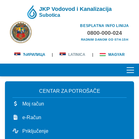
JKP Vodovod i Kanalizacija
Subotica
BESPLATNA INFO LINIJA
0800-000-024
RADNIM DANOM OD 07H-15H
ЋИРИЛИЦА
|
LATINICA
|
MAGYAR
CENTAR ZA POTROŠAČE
POČETNA
Moj račun
O NAMA
e-Račun
lična karta
KORISNICI
Priključenje