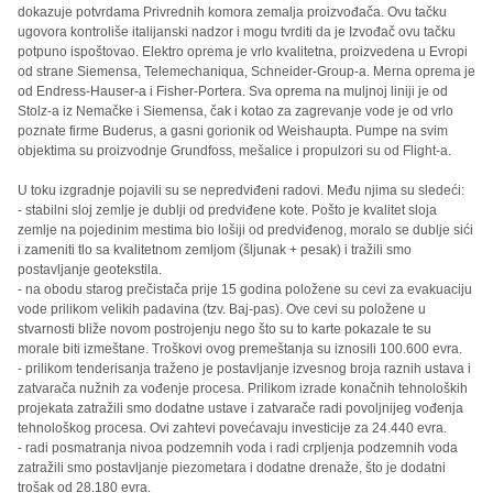
dokazuje potvrdama Privrednih komora zemalja proizvođača. Ovu tačku
ugovora kontroliše italijanski nadzor i mogu tvrditi da je Izvođač ovu tačku
potpuno ispoštovao. Elektro oprema je vrlo kvalitetna, proizvedena u Evropi
od strane Siemensa, Telemechaniqua, Schneider-Group-a. Merna oprema je
od Endress-Hauser-a i Fisher-Portera. Sva oprema na muljnoj liniji je od
Stolz-a iz Nemačke i Siemensa, čak i kotao za zagrevanje vode je od vrlo
poznate firme Buderus, a gasni gorionik od Weishaupta. Pumpe na svim
objektima su proizvodnje Grundfoss, mešalice i propulzori su od Flight-a.
U toku izgradnje pojavili su se nepredviđeni radovi. Među njima su sledeći:
- stabilni sloj zemlje je dublji od predviđene kote. Pošto je kvalitet sloja
zemlje na pojedinim mestima bio lošiji od predviđenog, moralo se dublje sići
i zameniti tlo sa kvalitetnom zemljom (šljunak + pesak) i tražili smo
postavljanje geotekstila.
- na obodu starog prečistača prije 15 godina položene su cevi za evakuaciju
vode prilikom velikih padavina (tzv. Baj-pas). Ove cevi su položene u
stvarnosti bliže novom postrojenju nego što su to karte pokazale te su
morale biti izmeštane. Troškovi ovog premeštanja su iznosili 100.600 evra.
- prilikom tenderisanja traženo je postavljanje izvesnog broja raznih ustava i
zatvarača nužnih za vođenje procesa. Prilikom izrade konačnih tehnoloških
projekata zatražili smo dodatne ustave i zatvarače radi povoljnijeg vođenja
tehnološkog procesa. Ovi zahtevi povećavaju investicije za 24.440 evra.
- radi posmatranja nivoa podzemnih voda i radi crpljenja podzemnih voda
zatražili smo postavljanje piezometara i dodatne drenaže, što je dodatni
trošak od 28.180 evra.