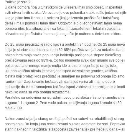
Palićko jezero ?!
U dane pomora riba u turističkom delu jezera imali smo posetu inspektora
svih nivoa i svih struka. Verovatno je ovu polemiku kratko rešio jedan od njih
kad je pitao ima li riba u III sektoru (koji je između prečistača i turističkog
dela) i ima li pomora i tamo ribe? Odgovor je bio jednostavan: tamo nema
pomora ribe. Ista situacija je i sa fekalnim zagađenjem: fekalnih bakterija
nizvodno od prečistača ima manje nego što je nađeno u četvrtom sektoru.
Do 25. maja prečistač je radio kao i u proteklih 34 godine. Od 25 maja nova
linija je startovala odmah sa reda 82-85% prečišćavanja i za nekoliko dana
nakon formiranja novih populacija bakterija postigao je stepen biološkog
prečišćavanja reda do 98%-a. Od tog momenta svaki dan imamo sve bolje i
bolje rezultate, mnogo manje mulja ide u jezero nego što je ranije išlo,
ukupna količina nitrata je smanjeno ispod dozvoljene granice, količina
fosfata koji prolazi kroz prečistač je smanjen na polovinu od onoga što smo
ranije imali. Zadržavanje fosfata ovih dana još varira ali imamo dobre
indikacije da će biti smanjena količina ispod zahtevanih normi jer smo imali
nekoliko dana sa vrlo dobrim rezultatima.
Paralelno sa radovima na izgradnji novog prečistača vršeno je izmuljivanje
Lagune 1 i Lagune 2. Prve vode nakon izmuljivanja laguna krenule su 30.
maja 2009.
Nakon zaustavljanja starog uređaja počeli su radovi na rehabilitaciji starog
postrojenja. Do kraja juna revitalizovani su stari aeracioni bazeni. Popravka
starih naknadnih taložnika je započeta i završena tek pre nedelju dana – ali