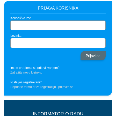
PRIJAVA KORISNIKA
Korisničko ime
Lozinka
Imate problema sa prijavljivanjem?
Zatražite novu lozinku.
Niste još registrovani?
Popunite formular za registraciju i prijavite se!
INFORMATOR O RADU