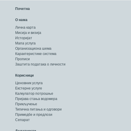
Почетна
О нама
Лична карта
Мисија и визија
Историјат
Мапа услуга
Организациона шема
Карактеристике система
Прописи
Заштита података о личности
Корисници
Ценовник услуга
Екстерне услуге
Калкулатор потрошње
Пријава стања водомера
Прикључење
Типична питања и одговори
Примедбе и предлози
Сепарат