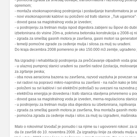
- pomoćna zgrada za smeštaj duvaljki, transformatora i razvodnog postroje
opremom;
- montaža visokonaponskog postrojenja i postavljanje transformatora je 
- novi visokonaponski kablovi su položeni od trafo stanice ,,Tuk ugarnice"
- dovod gasa sa magistralnog voda je izveden;
- u postrojenju za tretman mulja ispod digestora zabijeni su šipovi do dub
izbetonirana do visine 20m-a, pokrivna betonska konstrukcija u 2008-oj n
- zgrada za smeštaj gasnih motora je završena, gasni motori sa generatori
- temelji pomoćne zgrade za ceđenje mulja i silosa za mulj su urađeni.
Do kraja decembra 2008 pomereno je oko 150.000 m3 zemlje, ugrađeno je 
Na izgradnji i rehabilitaciji postrojenja za prečićavanje otpadnih voda g
- u ulaznoj pumpnoj stanici urađeni su završni radovi (izolacija, molovanj
za zgrtanje peska;
- oba nova aeraciona bazena su završena, razvod vazduha je povezan sa
- svi radovi na popravci mikro-naprslina su završeni - na način kako je bil
- položeni su svi kablovi i svi električni potrošači su uvezani na razvodna 
- električna energija je dovedena i trafo stanica stavljena privremeno u pog
- dovod gasa sa magistralnog voda je izveden, merna-regulaciona stanica
- u postrojenju za tretman mulja oba digestora su izbetonirana, ispitivanj
- zgrada za smeštaj gasnih motora je završena, fina montaža gasnih mot
- pomoćna zgrada za ceđenje mulja i silos za mulj su izgrađeni, mašinsk
Malo o rokovima! Izvođač je ponudio i sa njime su i ugovoreni rokovi: za i
da će završiti do 10. novembra 2008. Za izgradnju linije za obradu mulja u