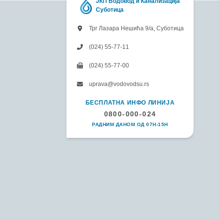
ЈКП Водовод и Канализација
Суботица
Трг Лазара Нешића 9/а, Суботица
(024) 55-77-11
(024) 55-77-00
uprava@vodovodsu.rs
БЕСПЛАТНА ИНФО ЛИНИЈА
0800-000-024
РАДНИМ ДАНОМ ОД 07H-15H