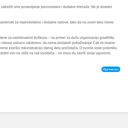
zatražili smo postavljanje piezometara i dodatne drenaže, što je dodatni
va namenski za nepredviđene i dodatne radove, tako da na ovom delu nismo
teve za nadoknadom troškova – na primer za dužu organizaciju gradilišta.
nje rokova uslovno odobreno: da nema dodatnih potraživanja! Čak mi imamo
na vreme završio rekonstrukciju starog dela prečistača. O ovome vode polemiku
Međutim ovo ne utiče na rad izvođača – on mora da završi svoje ugovorne
Пречистач