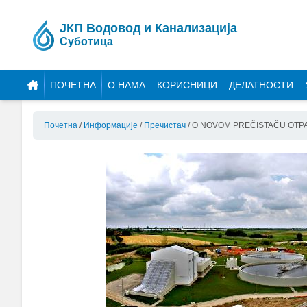
ЈКП Водовод и Канализација
Суботица
ПОЧЕТНА
О НАМА
КОРИСНИЦИ
ДЕЛАТНОСТИ
Почетна
/
Информације
/
Пречистач
/
O NOVOM PREČISTAČU OTP