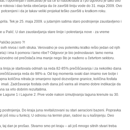
ač i opominjan i obećavao je da će to nadoknaditi a i po ugovoru je tako bilo
je rokova i dao tvrda obećanja da će završiti liniju vode do 31. maja 2009. Ovo
otcenjeni i da je takav veliki projekat teško završiti u kratkom roku.
prila. Tek je 25. maja 2009. u jutarnjim satima staro postrojenje zaustavljeno i
u Palić. U dan zaustavljanja stare linije i pokretanja nove - za vreme
Palićko jezero ?!
vih nivoa i svih struka. Verovatno je ovu polemiku kratko rešio jedan od njih
kog dela) i ima li pomora i tamo ribe? Odgovor je bio jednostavan: tamo nema
ja nizvodno od prečistača ima manje nego što je nađeno u četvrtom sektoru.
va linija je startovala odmah sa reda 82-85% prečišćavanja i za nekoliko dana
g prečišćavanja reda do 98%-a. Od tog momenta svaki dan imamo sve bolje i
upna količina nitrata je smanjeno ispod dozvoljene granice, količina fosfata
 imali. Zadržavanje fosfata ovih dana još varira ali imamo dobre indikacije da
na sa vrlo dobrim rezultatima.
je Lagune 1 i Lagune 2. Prve vode nakon izmuljivanja laguna krenule su 30.
g postrojenja. Do kraja juna revitalizovani su stari aeracioni bazeni. Popravka
li još nisu u funkcij. U odnosu na termin plan, radovi su u kašnjenju. Deo
taj dan je prošao. Stvarno smo pri kraju – ali još mnogo sitnih stvari treba