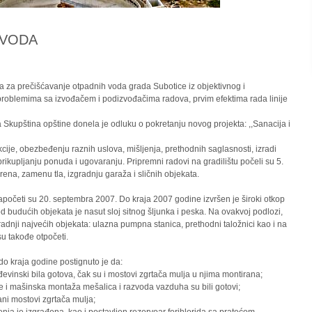
 VODA
ja za prečišćavanje otpadnih voda grada Subotice iz objektivnog i
problemima sa izvođačem i podizvođačima radova, prvim efektima rada linije
Skupština opštine donela je odluku o pokretanju novog projekta: ,,Sanacija i
kcije, obezbeđenju raznih uslova, mišljenja, prethodnih saglasnosti, izradi
prikupljanju ponuda i ugovaranju. Pripremni radovi na gradilištu počeli su 5.
rena, zamenu tla, izgradnju garaža i sličnih objekata.
apočeti su 20. septembra 2007. Do kraja 2007 godine izvršen je široki otkop
od budućih objekata je nasut sloj sitnog šljunka i peska. Na ovakvoj podlozi,
radnji najvećih objekata: ulazna pumpna stanica, prethodni taložnici kao i na
u takođe otpočeti.
do kraja godine postignuto je da:
vinski bila gotova, čak su i mostovi zgrtača mulja u njima montirana;
 i mašinska montaža mešalica i razvoda vazduha su bili gotovi;
ani mostovi zgrtača mulja;