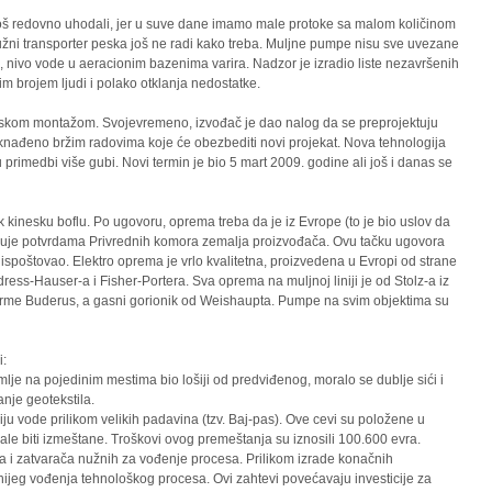
oš redovno uhodali, jer u suve dane imamo male protoke sa malom količinom
užni transporter peska još ne radi kako treba. Muljne pumpe nisu sve uvezane
n, nivo vode u aeracionim bazenima varira. Nadzor je izradio liste nezavršenih
jim brojem ljudi i polako otklanja nedostatke.
inskom montažom. Svojevremeno, izvođač je dao nalog da se preprojektuju
oknađeno bržim radovima koje će obezbediti novi projekat. Nova tehnologija
primedbi više gubi. Novi termin je bio 5 mart 2009. godine ali još i danas se
k kinesku boflu. Po ugovoru, oprema treba da je iz Evrope (to je bio uslov da
zuje potvrdama Privrednih komora zemalja proizvođača. Ovu tačku ugovora
o ispoštovao. Elektro oprema je vrlo kvalitetna, proizvedena u Evropi od strane
-Hauser-a i Fisher-Portera. Sva oprema na muljnoj liniji je od Stolz-a iz
firme Buderus, a gasni gorionik od Weishaupta. Pumpe na svim objektima su
i:
zemlje na pojedinim mestima bio lošiji od predviđenog, moralo se dublje sići i
anje geotekstila.
ju vode prilikom velikih padavina (tzv. Baj-pas). Ove cevi su položene u
ale biti izmeštane. Troškovi ovog premeštanja su iznosili 100.600 evra.
ava i zatvarača nužnih za vođenje procesa. Prilikom izrade konačnih
jnijeg vođenja tehnološkog procesa. Ovi zahtevi povećavaju investicije za