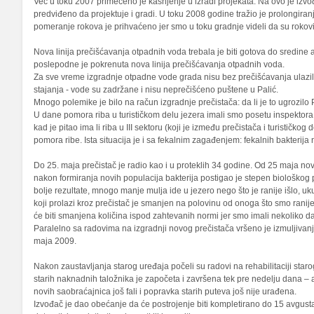
Već u toku 2007 primećeno je kašnjenje u izradi projekata. Na ovo je izvođ
predviđeno da projektuje i gradi. U toku 2008 godine tražio je prolongiran
pomeranje rokova je prihvaćeno jer smo u toku gradnje videli da su rokovi p
Nova linija prečišćavanja otpadnih voda trebala je biti gotova do sredine a
poslepodne je pokrenuta nova linija prečišćavanja otpadnih voda.
Za sve vreme izgradnje otpadne vode grada nisu bez prečišćavanja ulazile 
stajanja - vode su zadržane i nisu neprečišćeno puštene u Palić.
Mnogo polemike je bilo na račun izgradnje prečistača: da li je to ugrozilo 
U dane pomora riba u turističkom delu jezera imali smo posetu inspektora s
kad je pitao ima li riba u III sektoru (koji je između prečistača i turistič
pomora ribe. Ista situacija je i sa fekalnim zagađenjem: fekalnih bakteri
Do 25. maja prečistač je radio kao i u proteklih 34 godine. Od 25 maja no
nakon formiranja novih populacija bakterija postigao je stepen biološko
bolje rezultate, mnogo manje mulja ide u jezero nego što je ranije išlo, uk
koji prolazi kroz prečistač je smanjen na polovinu od onoga što smo ranije
će biti smanjena količina ispod zahtevanih normi jer smo imali nekoliko da
Paralelno sa radovima na izgradnji novog prečistača vršeno je izmuljivan
maja 2009.
Nakon zaustavljanja starog uređaja počeli su radovi na rehabilitaciji staro
starih naknadnih taložnika je započeta i završena tek pre nedelju dana – a
novih saobraćajnica još fali i popravka starih puteva još nije urađena.
Izvođač je dao obećanje da će postrojenje biti kompletirano do 15 avgusta, 