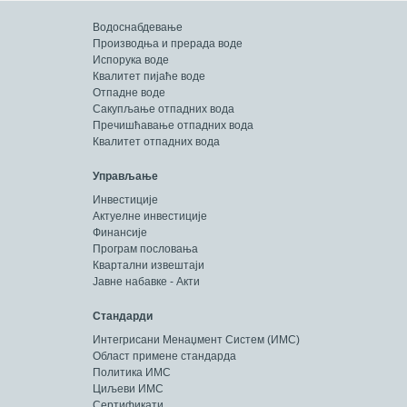
Водоснабдевање
Производња и прерада воде
Испорука воде
Квалитет пијаће воде
Отпадне воде
Сакупљање отпадних вода
Пречишћавање отпадних вода
Квалитет отпадних вода
Управљање
Инвестиције
Актуелне инвестиције
Финансије
Програм пословања
Квартални извештаји
Јавне набавке - Акти
Стандарди
Интегрисани Менаџмент Систем (ИМС)
Област примене стандарда
Политика ИМС
Циљеви ИМС
Сертификати