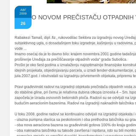
АВГ
2009
O NOVOM PREČISTAČU OTPADNIH
26
Rabakezi Tamaš, dipl..fiz., rukovodilac Sektora za izgradnju novog Uređa
subjektivnog ugla, o dosadašnjem toku izgradnje, kašnjenju u radovima, 
vode ...
Imamo osećaj da je to davno bilo: krajem novembra 2001 godine tadašnja 
proširenje Uređaja za prečišćavanje otpadnih voda“ grada Subotica.
Prošlo je oko šest godina u iznalaženju najoptimalnije finansijske konstru
idejnih projekata, objedinjavanju parcela, u izradi tender-dokumentacije, 
jula 2007.god. i obuhvatali su izgradnju privremenih objekata, pripremu te
Pravi građevinski radovi na izgradnji objekata prečistača otpadnih voda z
do stabilne gline, pri čemu je relativna dubina otkopa iznosila 4 – 5m. Isp
započeta je izrada osnovnih betonskih ploča. Radovi su se odvijali na izg
budućim aeracionim bazenima. Radovi na izgradnji naknadnih taložnika s
U toku 2008. godine radovi se kontinualno odvijali na izgradnji objekata i 
- ulazna pumpna stanica sa peskolovom i oba prethodna taložnika su građe
- oba nova aeraciona bazena su građevinski gotova 100% do kraja godine
- oba naknadna taložnika su takođe završena i ispitana, isto su bili montir