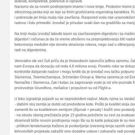
doterati, kompletirati, pokrenuti ili ispraviti.
Naravno da sa novim postrojenjem imamo i nove brige. Peskolov nismo j
sitnozrnog peska koji se lepi sa finim grudvicama organskog karaktera. P
i pokrenute jer linija mulja nije završena. Raspored voda nije uravnoteže
radova i listu primedbi. Izvođač je prisutan svaki dan na gradilištu sa man
Na liniji mulja izvođač takođe kasni sa završavanjem digestora i sa maš
digestori i računao je da će vreme utrošeno na preprojektovanju biti nad
betoniranja međutim nije donela skraćenje rokova, nego sad u otklanjanju 
radi na digestorima.
Verovatno ste već čuli priču da je Holanđanin isporučio jeftinu opremu, ča
nam Evropa da donaciju od reda 4,6 miliona evra). Poreklo robe se doka
kontroliše italijanski nadzor i mogu tvrditi da je Izvođač ovu tačku potpun
Siemensa, Telemechaniqua, Schneider-Group-a. Merna oprema je od Endress
Nemačke i Siemensa, čak i kotao za zagrevanje vode je od vrlo poznate 
proizvodnje Grundfoss, mešalice i propulzori su od Flight-a.
U toku izgradnje pojavili su se nepredviđeni radovi. Među njima su sledeć
- stabilni sloj zemlje je dublji od predviđene kote. Pošto je kvalitet sloja 
zameniti tlo sa kvalitetnom zemljom (šljunak + pesak) i tražili smo postavlj
- na obodu starog prečistača prije 15 godina položene su cevi za evakuaci
stvarnosti bliže novom postrojenju nego što su to karte pokazale te su mor
- prilikom tenderisanja traženo je postavljanje izvesnog broja raznih ust
tehnoloških projekata zatražili smo dodatne ustave i zatvarače radi povol