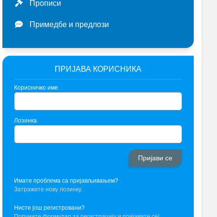
Прописи
Примедбе и предлози
ПРИЈАВА КОРИСНИКА
Корисничко име
Лозинка
Имате проблема са пријављивањем?
Затражите нову лозинку.
Нисте још регистровани?
Попуните формулар за регистрацију и пријавите се!