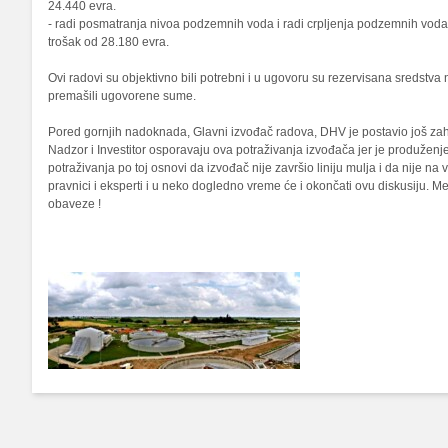
24.440 evra.
- radi posmatranja nivoa podzemnih voda i radi crpljenja podzemnih voda 
trošak od 28.180 evra.
Ovi radovi su objektivno bili potrebni i u ugovoru su rezervisana sredst
premašili ugovorene sume.
Pored gornjih nadoknada, Glavni izvođač radova, DHV je postavio još zah
Nadzor i Investitor osporavaju ova potraživanja izvođača jer je produže
potraživanja po toj osnovi da izvođač nije završio liniju mulja i da nije 
pravnici i eksperti i u neko dogledno vreme će i okončati ovu diskusiju. 
obaveze !