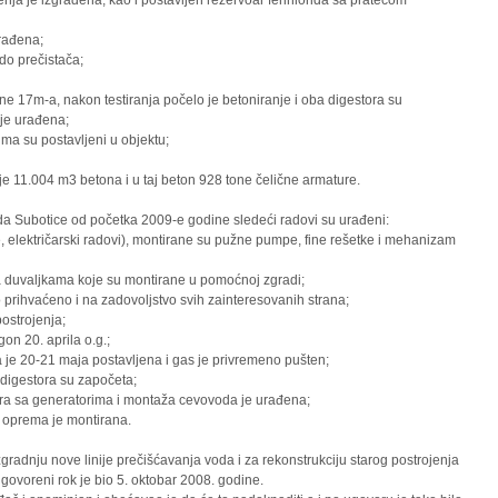
nja je izgrađena, kao i postavljen rezervoar ferihlorida sa pratećom
urađena;
 do prečistača;
ine 17m-a, nakon testiranja počelo je betoniranje i oba digestora su
ije urađena;
ma su postavljeni u objektu;
11.004 m3 betona i u taj beton 928 tone čelične armature.
rada Subotice od početka 2009-e godine sledeći radovi su urađeni:
e, električarski radovi), montirane su pužne pumpe, fine rešetke i mehanizam
 duvaljkama koje su montirane u pomoćnoj zgradi;
o prihvaćeno i na zadovoljstvo svih zainteresovanih strana;
postrojenja;
on 20. aprila o.g.;
 je 20-21 maja postavljena i gas je privremeno pušten;
a digestora su započeta;
ora sa generatorima i montaža cevovoda je urađena;
a oprema je montirana.
zgradnju nove linije prečišćavanja voda i za rekonstrukciju starog postrojenja
govoreni rok je bio 5. oktobar 2008. godine.