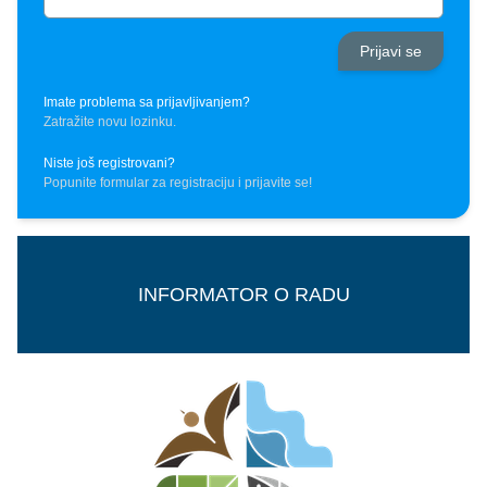
Imate problema sa prijavljivanjem?
Zatražite novu lozinku.
Niste još registrovani?
Popunite formular za registraciju i prijavite se!
INFORMATOR O RADU