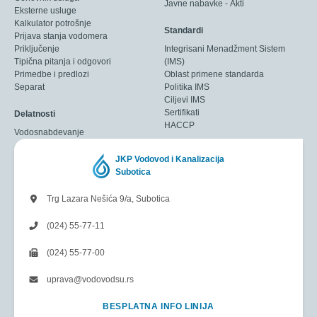
Javne nabavke - Akti
Eksterne usluge
Kalkulator potrošnje
Standardi
Prijava stanja vodomera
Priključenje
Integrisani Menadžment Sistem
Tipična pitanja i odgovori
(IMS)
Primedbe i predlozi
Oblast primene standarda
Separat
Politika IMS
Ciljevi IMS
Sertifikati
Delatnosti
HACCP
Vodosnabdevanje
JKP Vodovod i Kanalizacija
Subotica
Trg Lazara Nešića 9/a, Subotica
(024) 55-77-11
(024) 55-77-00
uprava@vodovodsu.rs
BESPLATNA INFO LINIJA