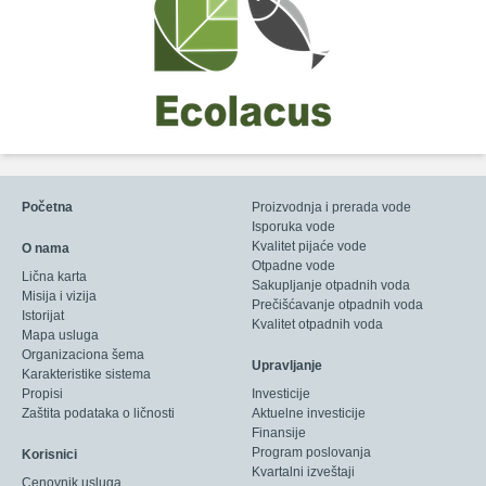
Početna
Proizvodnja i prerada vode
Isporuka vode
Kvalitet pijaće vode
O nama
Otpadne vode
Lična karta
Sakupljanje otpadnih voda
Misija i vizija
Prečišćavanje otpadnih voda
Istorijat
Kvalitet otpadnih voda
Mapa usluga
Organizaciona šema
Upravljanje
Karakteristike sistema
Propisi
Investicije
Zaštita podataka o ličnosti
Aktuelne investicije
Finansije
Program poslovanja
Korisnici
Kvartalni izveštaji
Cenovnik usluga