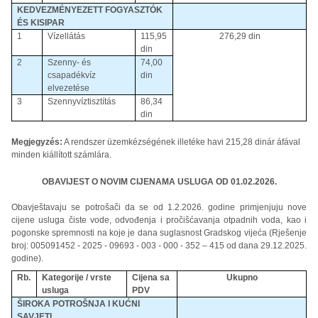
KEDVEZMÉNYEZETT FOGYASZTÓK
ÉS KISIPAR
1
Vízellátás
115,95
276,29 din
din
2
Szenny- és
74,00
csapadékvíz
din
elvezetése
3
Szennyvíztisztítás
86,34
din
Megjegyzés:
A rendszer üzemkézségének illetéke havi 215,28 dinár áfával
minden kiállított számlára.
OBAVIJEST O NOVIM CIJENAMA USLUGA OD 01.02.2026.
Obavještavaju se potrošači da se od 1.2.2026. godine primjenjuju nove
cijene usluga čiste vode, odvođenja i pročišćavanja otpadnih voda, kao i
pogonske spremnosti na koje je dana suglasnost Gradskog vijeća (Rješenje
broj: 005091452 - 2025 - 09693 - 003 - 000 - 352 – 415 od dana 29.12.2025.
godine).
Rb.
Kategorije / vrste
Cijena sa
Ukupno
usluga
PDV
ŠIROKA POTROŠNJA I KUĆNI
SAVJETI