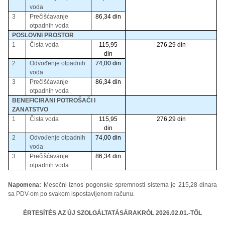
voda
3
Prečišćavanje
86,34 din
otpadnih voda
POSLOVNI PROSTOR
1
Čista voda
115,95
276,29 din
din
2
Odvođenje otpadnih
74,00 din
voda
3
Prečišćavanje
86,34 din
otpadnih voda
BENEFICIRANI POTROŠAČI I
ZANATSTVO
1
Čista voda
115,95
276,29 din
din
2
Odvođenje otpadnih
74,00 din
voda
3
Prečišćavanje
86,34 din
otpadnih voda
Napomena:
Mesečni iznos pogonske spremnosti sistema je 215,28 dinara
sa PDV-om po svakom ispostavljenom računu.
ÉRTESÍTÉS AZ ÚJ SZOLGÁLTATÁSÁRAKRÓL 2026.02.01.-TŐL