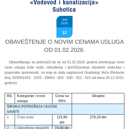
JAN
2026
12
OBAVEŠTENJE O NOVIM CENAMA USLUGA
OD 01.02.2026.
Obaveštavaju se potrošači da se od 01.02.2026. godine primenjuju nove
cene usluga čiste vode, odvođenja i prečišćavanja otpadnih voda,kao i
pogonske spremnosti, na koje je data saglasnost Gradskog Veća (Rešenje
broj: 005091452 - 2025 - 09693 - 003 - 000 - 352 - 415 od dana 29.12.2025.
godine).
Rb.
Kategorije / vrste
Cena sa
Ukupno
usluga
PDV
ŠIROKA POTROŠNJA I KUĆNI
SAVETI
1
Čista voda
115,95
276,29 din
din
2
Odvođenje otpadnih
74,00 din