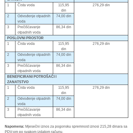
1
Čista voda
115,95
276,29 din
din
2
Odvođenje otpadnih
74,00 din
voda
3
Prečišćavanje
86,34 din
otpadnih voda
POSLOVNI PROSTOR
1
Čista voda
115,95
276,29 din
din
2
Odvođenje otpadnih
74,00 din
voda
3
Prečišćavanje
86,34 din
otpadnih voda
BENEFICIRANI POTROŠAČI I
ZANATSTVO
1
Čista voda
115,95
276,29 din
din
2
Odvođenje otpadnih
74,00 din
voda
3
Prečišćavanje
86,34 din
otpadnih voda
Napomena:
Mjesečni iznos za pogonsku spremnost iznosi 215,28 dinara sa
PDV-om po svakom izdatom računu.