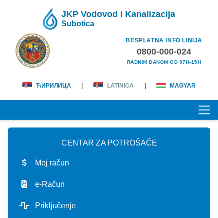
JKP Vodovod i Kanalizacija
Subotica
BESPLATNA INFO LINIJA
0800-000-024
RADNIM DANOM OD 07H-15H
ЋИРИЛИЦА
|
LATINICA
|
MAGYAR
CENTAR ZA POTROŠAČE
POČETNA
Moj račun
O NAMA
e-Račun
lična karta
KORISNICI
Priključenje