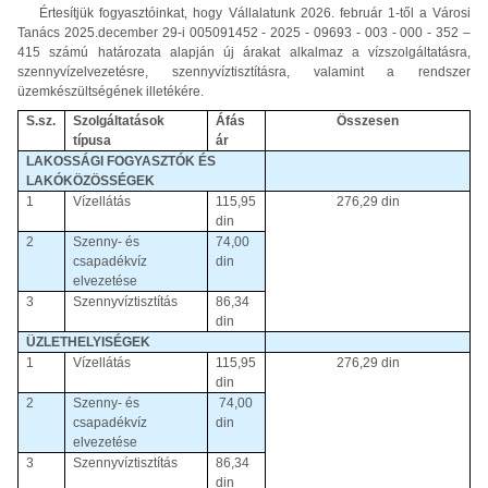
Értesítjük fogyasztóinkat, hogy Vállalatunk 2026. február 1-től a Városi
Tanács 2025.december 29-i 005091452 - 2025 - 09693 - 003 - 000 - 352 –
415 számú határozata alapján új árakat alkalmaz a vízszolgáltatásra,
szennyvízelvezetésre, szennyvíztisztításra, valamint a rendszer
üzemkészültségének illetékére.
S.sz.
Szolgáltatások
Áfás
Összesen
típusa
ár
LAKOSSÁGI FOGYASZTÓK ÉS
LAKÓKÖZÖSSÉGEK
1
Vízellátás
115,95
276,29 din
din
2
Szenny- és
74,00
csapadékvíz
din
elvezetése
3
Szennyvíztisztítás
86,34
din
ÜZLETHELYISÉGEK
1
Vízellátás
115,95
276,29 din
din
2
Szenny- és
74,00
csapadékvíz
din
elvezetése
3
Szennyvíztisztítás
86,34
din