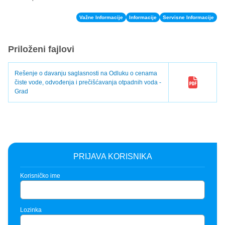
Važne Informacije
Informacije
Servisne Informacije
Priloženi fajlovi
Rešenje o davanju saglasnosti na Odluku o cenama
čiste vode, odvođenja i prečišćavanja otpadnih voda -
Grad
PRIJAVA KORISNIKA
Korisničko ime
Lozinka